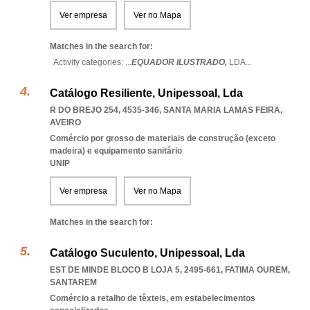
Ver empresa
Ver no Mapa
Matches in the search for:
Activity categories: ...
EQUADOR ILUSTRADO,
LDA
...
Catálogo Resiliente, Unipessoal, Lda
R DO BREJO 254, 4535-346
,
SANTA MARIA LAMAS FEIRA
,
AVEIRO
Comércio por grosso de materiais de construção (exceto
madeira) e equipamento sanitário
UNIP
Ver empresa
Ver no Mapa
Matches in the search for:
Catálogo Suculento, Unipessoal, Lda
EST DE MINDE BLOCO B LOJA 5, 2495-661
,
FATIMA OUREM
,
SANTAREM
Comércio a retalho de têxteis, em estabelecimentos