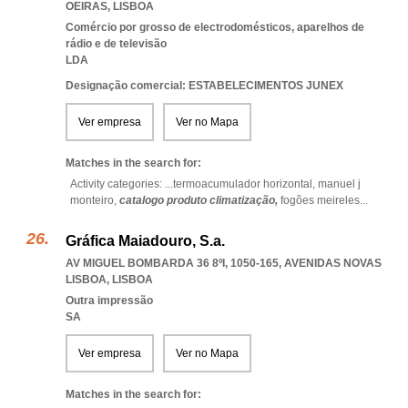
OEIRAS
,
LISBOA
Comércio por grosso de electrodomésticos, aparelhos de
rádio e de televisão
LDA
Designação comercial: ESTABELECIMENTOS JUNEX
Ver empresa
Ver no Mapa
Matches in the search for:
Activity categories: ...
termoacumulador horizontal,
manuel j
monteiro,
catalogo produto climatização,
fogões meireles
...
Gráfica Maiadouro, S.a.
AV MIGUEL BOMBARDA 36 8ºI, 1050-165
,
AVENIDAS NOVAS
LISBOA
,
LISBOA
Outra impressão
SA
Ver empresa
Ver no Mapa
Matches in the search for: