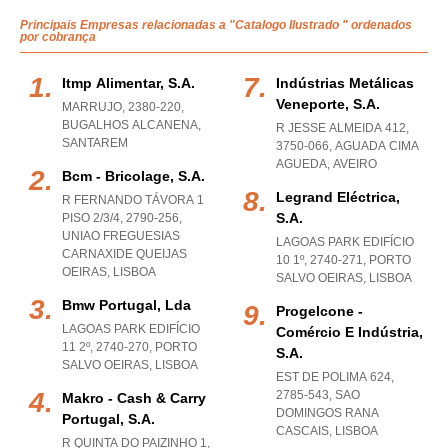
Principais Empresas relacionadas a "Catalogo Ilustrado " ordenados
por cobrança
Itmp Alimentar, S.a.
Indústrias Metálicas
Veneporte, S.a.
MARRUJO, 2380-220
,
BUGALHOS ALCANENA
,
R JESSE ALMEIDA 412,
SANTAREM
3750-066
,
AGUADA CIMA
AGUEDA
,
AVEIRO
Bcm - Bricolage, S.a.
Legrand Eléctrica,
R FERNANDO TÁVORA 1
S.a.
PISO 2/3/4, 2790-256
,
UNIAO FREGUESIAS
LAGOAS PARK EDIFÍCIO
CARNAXIDE QUEIJAS
10 1º, 2740-271
,
PORTO
OEIRAS
,
LISBOA
SALVO OEIRAS
,
LISBOA
Bmw Portugal, Lda
Progelcone -
LAGOAS PARK EDIFÍCIO
Comércio E Indústria,
11 2º, 2740-270
,
PORTO
S.a.
SALVO OEIRAS
,
LISBOA
EST DE POLIMA 624,
2785-543
,
SAO
Makro - Cash & Carry
DOMINGOS RANA
Portugal, S.a.
CASCAIS
,
LISBOA
R QUINTA DO PAIZINHO 1,