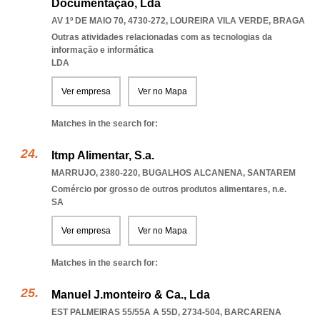
Documentação, Lda
AV 1º DE MAIO 70, 4730-272
,
LOUREIRA VILA VERDE
,
BRAGA
Outras atividades relacionadas com as tecnologias da
informação e informática
LDA
Ver empresa
Ver no Mapa
Matches in the search for:
Itmp Alimentar, S.a.
MARRUJO, 2380-220
,
BUGALHOS ALCANENA
,
SANTAREM
Comércio por grosso de outros produtos alimentares, n.e.
SA
Ver empresa
Ver no Mapa
Matches in the search for:
Manuel J.monteiro & Ca., Lda
EST PALMEIRAS 55/55A A 55D, 2734-504
,
BARCARENA