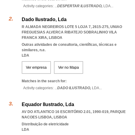
Activity categories: ...
DESPERTAR ILUSTRADO,
LDA
...
Dado Ilustrado, Lda
R ALMADA NEGREIROS LOTE 5 LOJA 7, 2615-275
,
UNIAO
FREGUESIAS ALVERCA RIBATEJO SOBRALINHO VILA
FRANCA XIRA
,
LISBOA
Outras atividades de consultoria, científicas, técnicas e
similares, n.e.
LDA
Ver empresa
Ver no Mapa
Matches in the search for:
Activity categories: ...
DADO ILUSTRADO,
LDA
...
Equador Ilustrado, Lda
AV DO ATLANTICO 16 ESCRITÓRIO 2.01, 1990-019
,
PARQUE
NACOES LISBOA
,
LISBOA
Distribuição de eletricidade
LDA