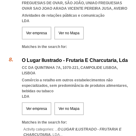
FREGUESIAS DE OVAR, SÃO JOÃO
,
UNIAO FREGUESIAS
OVAR SAO JOAO ARADA VICENTE PEREIRA JUSA
,
AVEIRO
Atividades de relações públicas e comunicação
LDA
Ver empresa
Ver no Mapa
Matches in the search for:
O Lugar Ilustrado - Frutaria E Charcutaria, Lda
CC DA QUINTINHA 7A, 1070-221
,
CAMPOLIDE LISBOA
,
LISBOA
Comércio a retalho em outros estabelecimentos não
especializados, sem predominância de produtos alimentares,
bebidas ou tabaco
LDA
Ver empresa
Ver no Mapa
Matches in the search for:
Activity categories: ...
O LUGAR ILUSTRADO - FRUTARIA E
CHARCUTARIA,
LDA
...