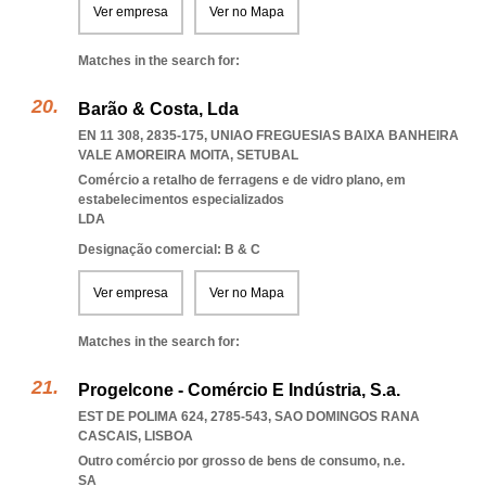
Ver empresa
Ver no Mapa
Matches in the search for:
Barão & Costa, Lda
EN 11 308, 2835-175
,
UNIAO FREGUESIAS BAIXA BANHEIRA
VALE AMOREIRA MOITA
,
SETUBAL
Comércio a retalho de ferragens e de vidro plano, em
estabelecimentos especializados
LDA
Designação comercial: B & C
Ver empresa
Ver no Mapa
Matches in the search for:
Progelcone - Comércio E Indústria, S.a.
EST DE POLIMA 624, 2785-543
,
SAO DOMINGOS RANA
CASCAIS
,
LISBOA
Outro comércio por grosso de bens de consumo, n.e.
SA