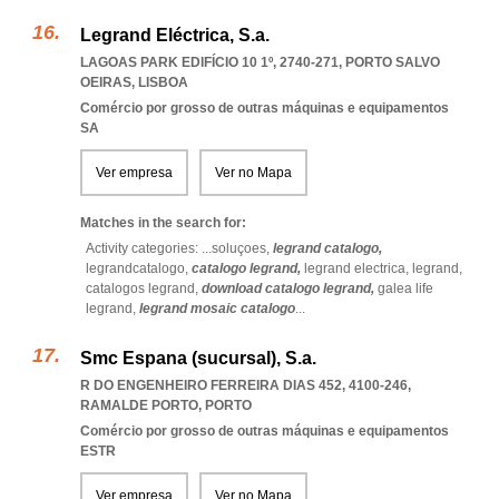
Legrand Eléctrica, S.a.
LAGOAS PARK EDIFÍCIO 10 1º, 2740-271
,
PORTO SALVO
OEIRAS
,
LISBOA
Comércio por grosso de outras máquinas e equipamentos
SA
Ver empresa
Ver no Mapa
Matches in the search for:
Activity categories: ...
soluçoes,
legrand catalogo,
legrandcatalogo,
catalogo legrand,
legrand electrica,
legrand,
catalogos legrand,
download catalogo legrand,
galea life
legrand,
legrand mosaic catalogo
...
Smc Espana (sucursal), S.a.
R DO ENGENHEIRO FERREIRA DIAS 452, 4100-246
,
RAMALDE PORTO
,
PORTO
Comércio por grosso de outras máquinas e equipamentos
ESTR
Ver empresa
Ver no Mapa