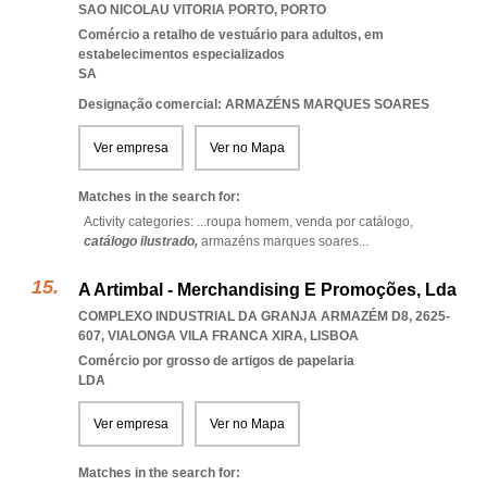
SAO NICOLAU VITORIA PORTO
,
PORTO
Comércio a retalho de vestuário para adultos, em
estabelecimentos especializados
SA
Designação comercial: ARMAZÉNS MARQUES SOARES
Ver empresa
Ver no Mapa
Matches in the search for:
Activity categories: ...
roupa homem,
venda por catálogo,
catálogo ilustrado,
armazéns marques soares
...
A Artimbal - Merchandising E Promoções, Lda
COMPLEXO INDUSTRIAL DA GRANJA ARMAZÉM D8, 2625-
607
,
VIALONGA VILA FRANCA XIRA
,
LISBOA
Comércio por grosso de artigos de papelaria
LDA
Ver empresa
Ver no Mapa
Matches in the search for: