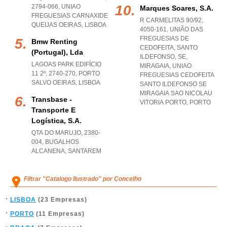
2794-066
,
UNIAO
Marques Soares, S.a.
FREGUESIAS CARNAXIDE
R CARMELITAS 90/92,
QUEIJAS OEIRAS
,
LISBOA
4050-161, UNIÃO DAS
FREGUESIAS DE
Bmw Renting
CEDOFEITA, SANTO
(portugal), Lda
ILDEFONSO, SE,
LAGOAS PARK EDIFÍCIO
MIRAGAIA
,
UNIAO
11 2º, 2740-270
,
PORTO
FREGUESIAS CEDOFEITA
SALVO OEIRAS
,
LISBOA
SANTO ILDEFONSO SE
MIRAGAIA SAO NICOLAU
Transbase -
VITORIA PORTO
,
PORTO
Transporte E
Logística, S.a.
QTA DO MARUJO, 2380-
004
,
BUGALHOS
ALCANENA
,
SANTAREM
Filtrar "Catalogo Ilustrado" por Concelho
LISBOA
(23 Empresas)
PORTO
(11 Empresas)