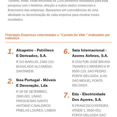
Turismo, Hotel. Pode encontrar os 1200 primeiros resultados para esta
pesquisa com o telefone, direção e outros dados comerciais e
financeiros das empresas. Baseamos em coincidências de uma
atividade ou denominação de cada empresa para mostrar esses
resultados.
Principais Empresas relacionadas a "Castelo De Vide " ordenados por
cobrança
Alcapetro - Petróleos
Sata Internacional -
E Derivados, S.a.
Azores Airlines, S.a.
R DO MARUJO, 2380-220
,
R DOUTOR JOSÉ BRUNO
BUGALHOS ALCANENA
,
TAVARES CARREIRO 6 9º,
SANTAREM
9500-119
,
SAO PEDRO
PONTA DELGADA
,
ILHA
Ikea Portugal - Móveis
SAO MIGUEL PONTA
E Decoração, Lda
DELGADA
R 28 DE SETEMBRO,
Eda - Electricidade
2660-001
,
UNIAO
Dos Açores, S.a.
FREGUESIAS SANTO
ANTONIO CAVALEIROS
R FRANCISCO PEREIRA
FRIELAS LOURES
,
LISBOA
ATAÍDE 1, 9500-052
,
PONTA DELGADA SAO