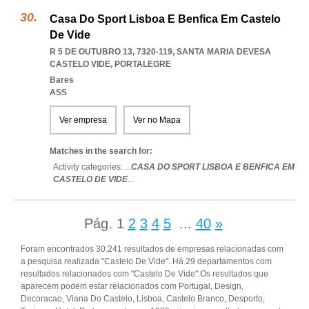
Casa Do Sport Lisboa E Benfica Em Castelo
De Vide
R 5 DE OUTUBRO 13, 7320-119
,
SANTA MARIA DEVESA
CASTELO VIDE
,
PORTALEGRE
Bares
ASS
Ver empresa
Ver no Mapa
Matches in the search for:
Activity categories: ...
CASA DO SPORT LISBOA E BENFICA EM
CASTELO DE VIDE
...
Pág.
1
2
3
4
5
...
40
»
Foram encontrados 30.241 resultados de empresas relacionadas com
a pesquisa realizada "Castelo De Vide". Há 29 departamentos com
resultados relacionados com "Castelo De Vide".Os resultados que
aparecem podem estar relacionados com Portugal, Design,
Decoracao, Viana Do Castelo, Lisboa, Castelo Branco, Desporto,