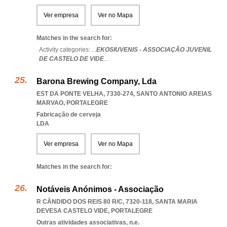
Ver empresa
Ver no Mapa
Matches in the search for:
Activity categories: ...
EKOSIUVENIS - ASSOCIAÇÃO JUVENIL
DE CASTELO DE VIDE
...
Barona Brewing Company, Lda
EST DA PONTE VELHA, 7330-274
,
SANTO ANTONIO AREIAS
MARVAO
,
PORTALEGRE
Fabricação de cerveja
LDA
Ver empresa
Ver no Mapa
Matches in the search for:
Notáveis Anónimos - Associação
R CÂNDIDO DOS REIS 80 R/C, 7320-118
,
SANTA MARIA
DEVESA CASTELO VIDE
,
PORTALEGRE
Outras atividades associativas, n.e.