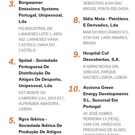
Borgwarner
SEBASTIAO
,
ILHA SAO
Emissions Systems
MIGUEL PONTA DELGADA
Portugal, Unipessoal,
Ilídio Mota - Petróleos
Lda
E Derivados, Lda
PQ INDUSTRIAL DE
MAR DO RIO CÁVADO 571,
LANHESES LOTE 1, 4925-
4720-539
,
LAGO AMARES
,
432
,
LANHESES VIANA
BRAGA
CASTELO
,
VIANA DO
CASTELO
Hospital Cuf
Descobertas, S.a.
Spdad - Sociedade
Portuguesa De
R MÁRIO BOTAS S/N,
1998-018
,
PARQUE
Distribuição De
NACOES LISBOA
,
LISBOA
Artigos De Desporto,
Unipessoal, Lda
Acciona Green
EST MONTE DA
Energy Developments
CABREIRA 1/1A, 2610-017
,
S.l. Sucursal Em
ALFRAGIDE AMADORA
,
Portugal
LISBOA
AV JOSÉ GOMES
Rgvs Ibérica -
FERREIRA 13 2ºESQ.,
1495-139, UNIÃO DAS
Sociedade Ibérica De
FREGUESIAS DE ALGES
,
Produção De Artigos