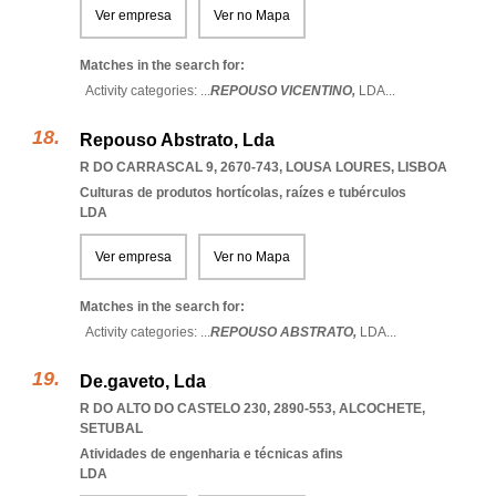
Ver empresa
Ver no Mapa
Matches in the search for:
Activity categories: ...
REPOUSO VICENTINO,
LDA
...
Repouso Abstrato, Lda
R DO CARRASCAL 9, 2670-743
,
LOUSA LOURES
,
LISBOA
Culturas de produtos hortícolas, raízes e tubérculos
LDA
Ver empresa
Ver no Mapa
Matches in the search for:
Activity categories: ...
REPOUSO ABSTRATO,
LDA
...
De.gaveto, Lda
R DO ALTO DO CASTELO 230, 2890-553
,
ALCOCHETE
,
SETUBAL
Atividades de engenharia e técnicas afins
LDA