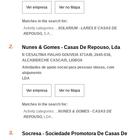
Ver empresa
Ver no Mapa
Matches in the search for:
Activity categories: ...
SOLARIUM - LARES E CASAS DE
REPOUSO,
S.A.
...
Nunes & Gomes - Casas De Repouso, Lda
R CESALTINA FIALHO GOUVEIA 471A/B, 2645-038
,
ALCABIDECHE CASCAIS
,
LISBOA
Atividades de apoio social para pessoas idosas, com
alojamento
LDA
Ver empresa
Ver no Mapa
Matches in the search for:
Activity categories: ...
NUNES & GOMES - CASAS DE
REPOUSO,
LDA
...
Socresa - Sociedade Promotora De Casas De