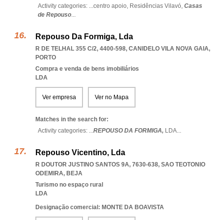
Activity categories: ...
centro apoio,
Residências Vilavó,
Casas
de Repouso
...
Repouso Da Formiga, Lda
R DE TELHAL 355 C/2, 4400-598
,
CANIDELO VILA NOVA GAIA
,
PORTO
Compra e venda de bens imobiliários
LDA
Ver empresa
Ver no Mapa
Matches in the search for:
Activity categories: ...
REPOUSO DA FORMIGA,
LDA
...
Repouso Vicentino, Lda
R DOUTOR JUSTINO SANTOS 9A, 7630-638
,
SAO TEOTONIO
ODEMIRA
,
BEJA
Turismo no espaço rural
LDA
Designação comercial: MONTE DA BOAVISTA