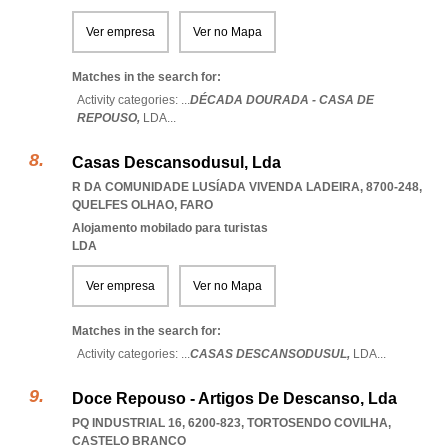
Ver empresa
Ver no Mapa
Matches in the search for:
Activity categories: ...
DÉCADA DOURADA - CASA DE
REPOUSO,
LDA
...
Casas Descansodusul, Lda
R DA COMUNIDADE LUSÍADA VIVENDA LADEIRA, 8700-248
,
QUELFES OLHAO
,
FARO
Alojamento mobilado para turistas
LDA
Ver empresa
Ver no Mapa
Matches in the search for:
Activity categories: ...
CASAS DESCANSODUSUL,
LDA
...
Doce Repouso - Artigos De Descanso, Lda
PQ INDUSTRIAL 16, 6200-823
,
TORTOSENDO COVILHA
,
CASTELO BRANCO