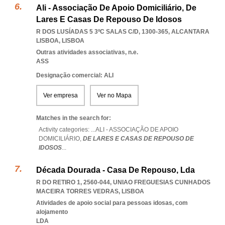
Ali - Associação De Apoio Domiciliário, De
Lares E Casas De Repouso De Idosos
R DOS LUSÍADAS 5 3ºC SALAS C/D, 1300-365
,
ALCANTARA
LISBOA
,
LISBOA
Outras atividades associativas, n.e.
ASS
Designação comercial: ALI
Ver empresa
Ver no Mapa
Matches in the search for:
Activity categories: ...
ALI - ASSOCIAÇÃO DE APOIO
DOMICILIÁRIO,
DE LARES E CASAS DE REPOUSO DE
IDOSOS
...
Década Dourada - Casa De Repouso, Lda
R DO RETIRO 1, 2560-044
,
UNIAO FREGUESIAS CUNHADOS
MACEIRA TORRES VEDRAS
,
LISBOA
Atividades de apoio social para pessoas idosas, com
alojamento
LDA