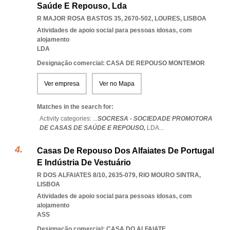
Saúde E Repouso, Lda
R MAJOR ROSA BASTOS 35, 2670-502
,
LOURES
,
LISBOA
Atividades de apoio social para pessoas idosas, com
alojamento
LDA
Designação comercial: CASA DE REPOUSO MONTEMOR
Ver empresa
Ver no Mapa
Matches in the search for:
Activity categories: ...
SOCRESA - SOCIEDADE PROMOTORA
DE CASAS DE SAÚDE E REPOUSO,
LDA
...
Casas De Repouso Dos Alfaiates De Portugal
E Indústria De Vestuário
R DOS ALFAIATES 8/10, 2635-079
,
RIO MOURO SINTRA
,
LISBOA
Atividades de apoio social para pessoas idosas, com
alojamento
ASS
Designação comercial: CASA DO ALFAIATE