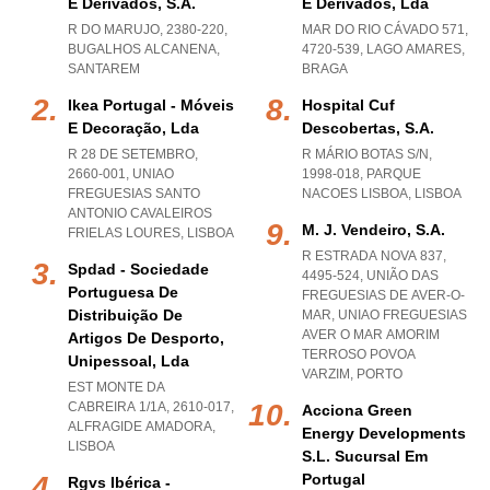
E Derivados, S.a.
E Derivados, Lda
R DO MARUJO, 2380-220
,
MAR DO RIO CÁVADO 571,
BUGALHOS ALCANENA
,
4720-539
,
LAGO AMARES
,
SANTAREM
BRAGA
Ikea Portugal - Móveis
Hospital Cuf
E Decoração, Lda
Descobertas, S.a.
R 28 DE SETEMBRO,
R MÁRIO BOTAS S/N,
2660-001
,
UNIAO
1998-018
,
PARQUE
FREGUESIAS SANTO
NACOES LISBOA
,
LISBOA
ANTONIO CAVALEIROS
M. J. Vendeiro, S.a.
FRIELAS LOURES
,
LISBOA
R ESTRADA NOVA 837,
Spdad - Sociedade
4495-524, UNIÃO DAS
Portuguesa De
FREGUESIAS DE AVER-O-
Distribuição De
MAR
,
UNIAO FREGUESIAS
AVER O MAR AMORIM
Artigos De Desporto,
TERROSO POVOA
Unipessoal, Lda
VARZIM
,
PORTO
EST MONTE DA
CABREIRA 1/1A, 2610-017
,
Acciona Green
ALFRAGIDE AMADORA
,
Energy Developments
LISBOA
S.l. Sucursal Em
Portugal
Rgvs Ibérica -