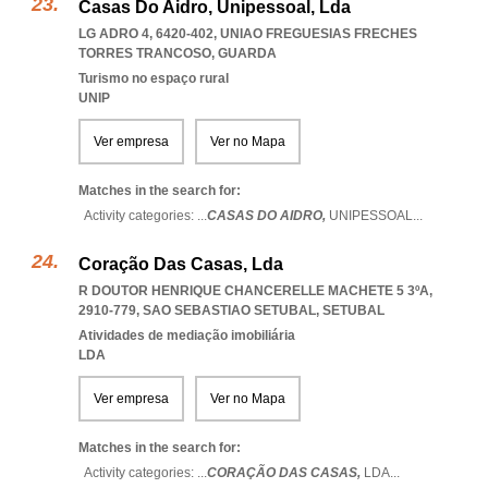
Casas Do Aidro, Unipessoal, Lda
LG ADRO 4, 6420-402
,
UNIAO FREGUESIAS FRECHES
TORRES TRANCOSO
,
GUARDA
Turismo no espaço rural
UNIP
Ver empresa
Ver no Mapa
Matches in the search for:
Activity categories: ...
CASAS DO AIDRO,
UNIPESSOAL
...
Coração Das Casas, Lda
R DOUTOR HENRIQUE CHANCERELLE MACHETE 5 3ºA,
2910-779
,
SAO SEBASTIAO SETUBAL
,
SETUBAL
Atividades de mediação imobiliária
LDA
Ver empresa
Ver no Mapa
Matches in the search for:
Activity categories: ...
CORAÇÃO DAS CASAS,
LDA
...