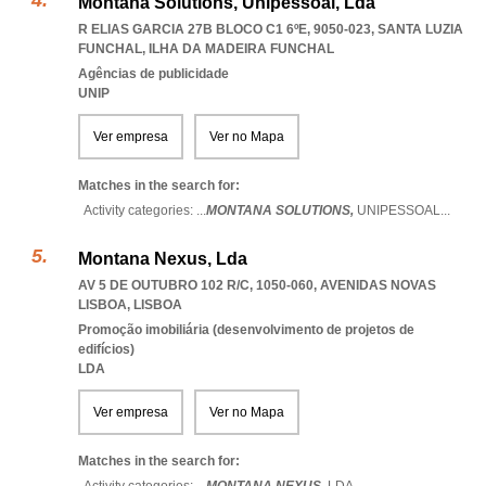
Montana Solutions, Unipessoal, Lda
R ELIAS GARCIA 27B BLOCO C1 6ºE, 9050-023
,
SANTA LUZIA
FUNCHAL
,
ILHA DA MADEIRA FUNCHAL
Agências de publicidade
UNIP
Ver empresa
Ver no Mapa
Matches in the search for:
Activity categories: ...
MONTANA SOLUTIONS,
UNIPESSOAL
...
Montana Nexus, Lda
AV 5 DE OUTUBRO 102 R/C, 1050-060
,
AVENIDAS NOVAS
LISBOA
,
LISBOA
Promoção imobiliária (desenvolvimento de projetos de
edifícios)
LDA
Ver empresa
Ver no Mapa
Matches in the search for: