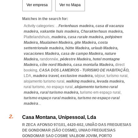
Ver empresa
Ver no Mapa
Matches in the search for:
Activity categories: ...
Ferienhaus madeira,
casa di vacanza
madeira,
vakantie huis madeira,
Charakterhaus madeira,
Plattelandshuis,
madeira,
casa rurale madeira,
pohjoinen
Madeira,
Maalainen Madeira,
gite Madeira,
costa
settentrionale madeira,
hütte Madeira,
urlaub Madeira,
vacaciones Madeira,
casa de campo Madeira,
nature
Madeira,
randonnée,
pédestre Madeira,
hotel montagne
Madeira,
côte nord Madeira,
casa montaña Madeira,
direct
booking,
CASA DOS LAMEIROS - TURISMO DE HABITAÇÃO,
LDA,
madeira travel,
exclusive madeira,
séjour,
turísmo rural,
alojamento turismo rural,
walking madeira,
levada madeira,
rural turismo,
no espaço rural,
alojamento turismo rural
madeira,
rural turismo madeira,
turismo em espaço rural,
turismo espaço rural madeira,
turismo no espaço rural
madeira
...
Casa Montana, Unipessoal, Lda
R ZECA AFONSO 97/101, 4420-602, UNIÃO DAS FREGUESIAS
DE GONDOMAR (SÃO COSME)
,
UNIAO FREGUESIAS
GONDOMAR SAO COSME VALBOM JOVIM
,
PORTO