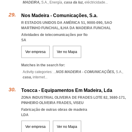
MADEIRA,
S.A.,
Energía,
casa da luz,
eléctricidade
...
Nos Madeira - Comunicações, S.a.
R ESTADOS UNIDOS DA AMÉRICA 51, 9000-090
,
SAO
MARTINHO FUNCHAL
,
ILHA DA MADEIRA FUNCHAL
Atividades de telecomunicações por fio
SA
Ver empresa
Ver no Mapa
Matches in the search for:
Activity categories: ...
NOS MADEIRA - COMUNICAÇÕES,
S.A.,
casa,
internet
...
Toscca - Equipamentos Em Madeira, Lda
ZONA INDUSTRIAL OLIVEIRA DE FRADES LOTE 82, 3680-171
,
PINHEIRO OLIVEIRA FRADES
,
VISEU
Fabricação de outras obras de madeira
LDA
Ver empresa
Ver no Mapa