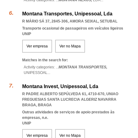
Activity categories: ...
MONTANA NEXUS,
LDA
...
Montana Transportes, Unipessoal, Lda
R MÁRIO SÁ 37, 2845-306
,
AMORA SEIXAL
,
SETUBAL
Transporte ocasional de passageiros em veículos ligeiros
UNIP
Ver empresa
Ver no Mapa
Matches in the search for:
Activity categories: ...
MONTANA TRANSPORTES,
UNIPESSOAL
...
Montana Invest, Unipessoal, Lda
R PADRE ALBERTO SEPÚLVEDA 61, 4710-670
,
UNIAO
FREGUESIAS SANTA LUCRECIA ALGERIZ NAVARRA
BRAGA
,
BRAGA
Outras atividades de serviços de apoio prestados às
empresas, n.e.
UNIP
Ver empresa
Ver no Mapa