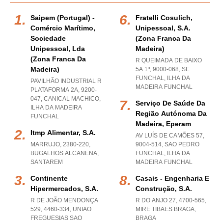
Saipem (portugal) -
Fratelli Cosulich,
Comércio Marítimo,
Unipessoal, S.a.
Sociedade
(zona Franca Da
Unipessoal, Lda
Madeira)
(zona Franca Da
R QUEIMADA DE BAIXO
Madeira)
5A 1º, 9000-068
,
SE
FUNCHAL
,
ILHA DA
PAVILHÃO INDUSTRIAL R
MADEIRA FUNCHAL
PLATAFORMA 2A, 9200-
047
,
CANICAL MACHICO
,
Serviço De Saúde Da
ILHA DA MADEIRA
Região Autónoma Da
FUNCHAL
Madeira, Eperam
Itmp Alimentar, S.a.
AV LUÍS DE CAMÕES 57,
MARRUJO, 2380-220
,
9004-514
,
SAO PEDRO
BUGALHOS ALCANENA
,
FUNCHAL
,
ILHA DA
SANTAREM
MADEIRA FUNCHAL
Continente
Casais - Engenharia E
Hipermercados, S.a.
Construção, S.a.
R DE JOÃO MENDONÇA
R DO ANJO 27, 4700-565
,
529, 4460-334
,
UNIAO
MIRE TIBAES BRAGA
,
FREGUESIAS SAO
BRAGA