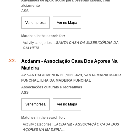
Atividades de apoio social para pessoas idosas, com
alojamento
ASS
Ver empresa
Ver no Mapa
Matches in the search for:
Activity categories: ...
SANTA CASA DA MISERICÓRDIA DA
CALHETA
...
Acdanm - Associação Casa Dos Açores Na
Madeira
AV SANTIAGO MENOR 60, 9060-429
,
SANTA MARIA MAIOR
FUNCHAL
,
ILHA DA MADEIRA FUNCHAL
Associações culturais e recreativas
ASS
Ver empresa
Ver no Mapa
Matches in the search for:
Activity categories: ...
ACDANM - ASSOCIAÇÃO CASA DOS
AÇORES NA MADEIRA
...