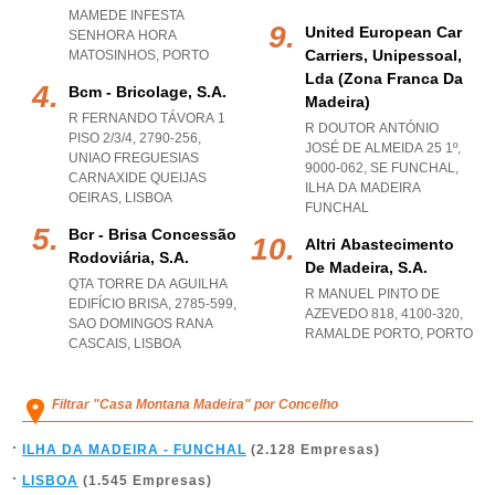
MAMEDE INFESTA
United European Car
SENHORA HORA
Carriers, Unipessoal,
MATOSINHOS
,
PORTO
Lda (zona Franca Da
Bcm - Bricolage, S.a.
Madeira)
R FERNANDO TÁVORA 1
R DOUTOR ANTÓNIO
PISO 2/3/4, 2790-256
,
JOSÉ DE ALMEIDA 25 1º,
UNIAO FREGUESIAS
9000-062
,
SE FUNCHAL
,
CARNAXIDE QUEIJAS
ILHA DA MADEIRA
OEIRAS
,
LISBOA
FUNCHAL
Bcr - Brisa Concessão
Altri Abastecimento
Rodoviária, S.a.
De Madeira, S.a.
QTA TORRE DA AGUILHA
R MANUEL PINTO DE
EDIFÍCIO BRISA, 2785-599
,
AZEVEDO 818, 4100-320
,
SAO DOMINGOS RANA
RAMALDE PORTO
,
PORTO
CASCAIS
,
LISBOA
Filtrar "Casa Montana Madeira" por Concelho
ILHA DA MADEIRA - FUNCHAL
(2.128 Empresas)
LISBOA
(1.545 Empresas)