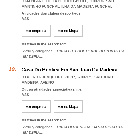
CAM PILAR LOTE 14 BLOCO D 4ºDTO., 9000-136
,
SAO
MARTINHO FUNCHAL
,
ILHA DA MADEIRA FUNCHAL
Atividades dos clubes desportivos
ASS
Ver empresa
Ver no Mapa
Matches in the search for:
Activity categories: ...
CASA FUTEBOL CLUBE DO PORTO DA
MADEIRA
...
Casa Do Benfica Em São João Da Madeira
R GUERRA JUNQUEIRO 210 1º, 3700-129
,
SAO JOAO
MADEIRA
,
AVEIRO
Outras atividades associativas, n.e.
ASS
Ver empresa
Ver no Mapa
Matches in the search for:
Activity categories: ...
CASA DO BENFICA EM SÃO JOÃO DA
MADEIRA
...