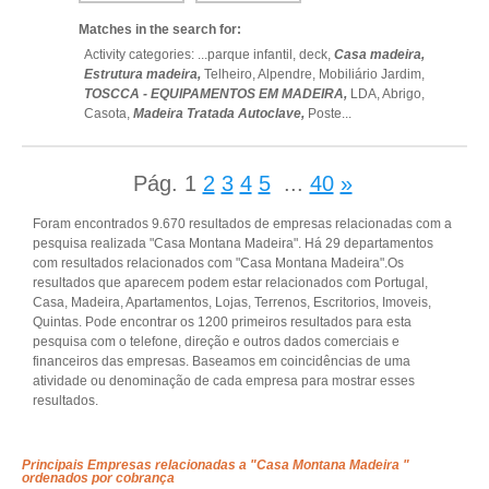
Matches in the search for:
Activity categories: ...
parque infantil,
deck,
Casa madeira,
Estrutura madeira,
Telheiro,
Alpendre,
Mobiliário Jardim,
TOSCCA - EQUIPAMENTOS EM MADEIRA,
LDA,
Abrigo,
Casota,
Madeira Tratada Autoclave,
Poste
...
Pág.
1
2
3
4
5
...
40
»
Foram encontrados 9.670 resultados de empresas relacionadas com a
pesquisa realizada "Casa Montana Madeira". Há 29 departamentos
com resultados relacionados com "Casa Montana Madeira".Os
resultados que aparecem podem estar relacionados com Portugal,
Casa, Madeira, Apartamentos, Lojas, Terrenos, Escritorios, Imoveis,
Quintas. Pode encontrar os 1200 primeiros resultados para esta
pesquisa com o telefone, direção e outros dados comerciais e
financeiros das empresas. Baseamos em coincidências de uma
atividade ou denominação de cada empresa para mostrar esses
resultados.
Principais Empresas relacionadas a "Casa Montana Madeira "
ordenados por cobrança