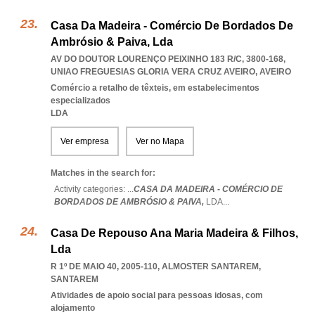
Casa Da Madeira - Comércio De Bordados De
Ambrósio & Paiva, Lda
AV DO DOUTOR LOURENÇO PEIXINHO 183 R/C, 3800-168
,
UNIAO FREGUESIAS GLORIA VERA CRUZ AVEIRO
,
AVEIRO
Comércio a retalho de têxteis, em estabelecimentos
especializados
LDA
Ver empresa
Ver no Mapa
Matches in the search for:
Activity categories: ...
CASA DA MADEIRA - COMÉRCIO DE
BORDADOS DE AMBRÓSIO & PAIVA,
LDA
...
Casa De Repouso Ana Maria Madeira & Filhos,
Lda
R 1º DE MAIO 40, 2005-110
,
ALMOSTER SANTAREM
,
SANTAREM
Atividades de apoio social para pessoas idosas, com
alojamento