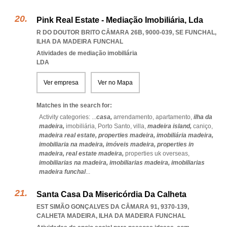
Pink Real Estate - Mediação Imobiliária, Lda
R DO DOUTOR BRITO CÂMARA 26B, 9000-039
,
SE FUNCHAL
,
ILHA DA MADEIRA FUNCHAL
Atividades de mediação imobiliária
LDA
Ver empresa
Ver no Mapa
Matches in the search for:
Activity categories: ...
casa,
arrendamento,
apartamento,
ilha da
madeira,
imobiliária,
Porto Santo,
villa,
madeira island,
caniço,
madeira real estate,
properties madeira,
imobiliária madeira,
imobiliaria na madeira,
imóveis madeira,
properties in
madeira,
real estate madeira,
properties uk overseas,
imobiliarias na madeira,
imobiliarias madeira,
imobiliarias
madeira funchal
...
Santa Casa Da Misericórdia Da Calheta
EST SIMÃO GONÇALVES DA CÂMARA 91, 9370-139
,
CALHETA MADEIRA
,
ILHA DA MADEIRA FUNCHAL