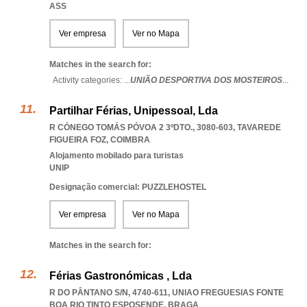
ASS
Ver empresa
Ver no Mapa
Matches in the search for:
Activity categories: ...
UNIÃO DESPORTIVA DOS MOSTEIROS
...
Partilhar Férias, Unipessoal, Lda
R CÓNEGO TOMÁS PÓVOA 2 3ºDTO., 3080-603
,
TAVAREDE
FIGUEIRA FOZ
,
COIMBRA
Alojamento mobilado para turistas
UNIP
Designação comercial: PUZZLEHOSTEL
Ver empresa
Ver no Mapa
Matches in the search for:
Férias Gastronómicas , Lda
R DO PÂNTANO S/N, 4740-611
,
UNIAO FREGUESIAS FONTE
BOA RIO TINTO ESPOSENDE
,
BRAGA