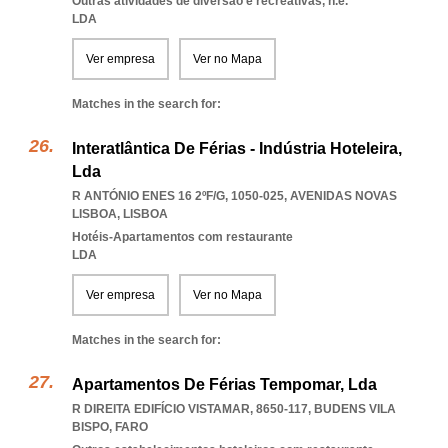
Outras atividades de diversão e recreativas, n.e.
LDA
Ver empresa
Ver no Mapa
Matches in the search for:
Interatlântica De Férias - Indústria Hoteleira,
Lda
R ANTÓNIO ENES 16 2ºF/G, 1050-025
,
AVENIDAS NOVAS
LISBOA
,
LISBOA
Hotéis-Apartamentos com restaurante
LDA
Ver empresa
Ver no Mapa
Matches in the search for:
Apartamentos De Férias Tempomar, Lda
R DIREITA EDIFÍCIO VISTAMAR, 8650-117
,
BUDENS VILA
BISPO
,
FARO