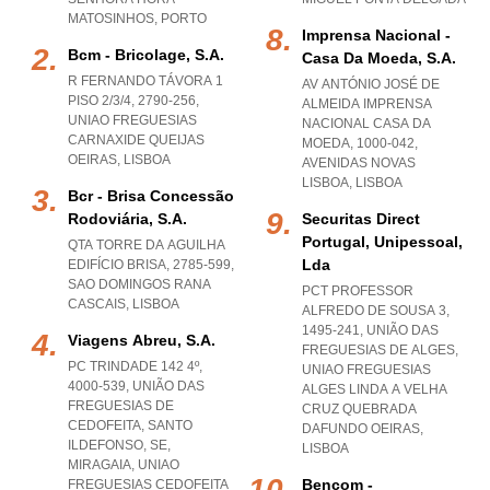
MATOSINHOS
,
PORTO
Imprensa Nacional -
Bcm - Bricolage, S.a.
Casa Da Moeda, S.a.
R FERNANDO TÁVORA 1
AV ANTÓNIO JOSÉ DE
PISO 2/3/4, 2790-256
,
ALMEIDA IMPRENSA
UNIAO FREGUESIAS
NACIONAL CASA DA
CARNAXIDE QUEIJAS
MOEDA, 1000-042
,
OEIRAS
,
LISBOA
AVENIDAS NOVAS
LISBOA
,
LISBOA
Bcr - Brisa Concessão
Rodoviária, S.a.
Securitas Direct
Portugal, Unipessoal,
QTA TORRE DA AGUILHA
Lda
EDIFÍCIO BRISA, 2785-599
,
SAO DOMINGOS RANA
PCT PROFESSOR
CASCAIS
,
LISBOA
ALFREDO DE SOUSA 3,
1495-241, UNIÃO DAS
Viagens Abreu, S.a.
FREGUESIAS DE ALGES
,
PC TRINDADE 142 4º,
UNIAO FREGUESIAS
4000-539, UNIÃO DAS
ALGES LINDA A VELHA
FREGUESIAS DE
CRUZ QUEBRADA
CEDOFEITA, SANTO
DAFUNDO OEIRAS
,
ILDEFONSO, SE,
LISBOA
MIRAGAIA
,
UNIAO
Bencom -
FREGUESIAS CEDOFEITA