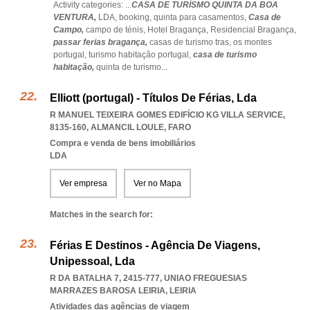
Activity categories: ...
CASA DE TURÍSMO QUINTA DA BOA
VENTURA,
LDA,
booking,
quinta para casamentos,
Casa de
Campo,
campo de ténis,
Hotel Bragança,
Residencial Bragança,
passar ferias bragança,
casas de turismo tras,
os montes
portugal,
turismo habitação portugal,
casa de turismo
habitação,
quinta de turismo
...
Elliott (portugal) - Títulos De Férias, Lda
R MANUEL TEIXEIRA GOMES EDIFÍCIO KG VILLA SERVICE,
8135-160
,
ALMANCIL LOULE
,
FARO
Compra e venda de bens imobiliários
LDA
Ver empresa
Ver no Mapa
Matches in the search for:
Férias E Destinos - Agência De Viagens,
Unipessoal, Lda
R DA BATALHA 7, 2415-777
,
UNIAO FREGUESIAS
MARRAZES BAROSA LEIRIA
,
LEIRIA
Atividades das agências de viagem