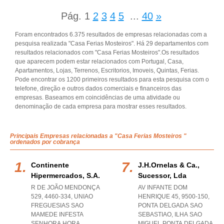
Pág.
1
2
3
4
5
...
40
»
Foram encontrados 6.375 resultados de empresas relacionadas com a
pesquisa realizada "Casa Ferias Mosteiros". Há 29 departamentos com
resultados relacionados com "Casa Ferias Mosteiros".Os resultados
que aparecem podem estar relacionados com Portugal, Casa,
Apartamentos, Lojas, Terrenos, Escritorios, Imoveis, Quintas, Ferias.
Pode encontrar os 1200 primeiros resultados para esta pesquisa com o
telefone, direção e outros dados comerciais e financeiros das
empresas. Baseamos em coincidências de uma atividade ou
denominação de cada empresa para mostrar esses resultados.
Principais Empresas relacionadas a "Casa Ferias Mosteiros "
ordenados por cobrança
Continente
J.h.ornelas & Ca.,
Hipermercados, S.a.
Sucessor, Lda
R DE JOÃO MENDONÇA
AV INFANTE DOM
529, 4460-334
,
UNIAO
HENRIQUE 45, 9500-150
,
FREGUESIAS SAO
PONTA DELGADA SAO
MAMEDE INFESTA
SEBASTIAO
,
ILHA SAO
SENHORA HORA
MIGUEL PONTA DELGADA