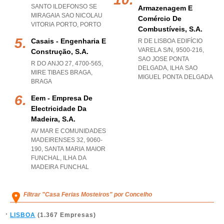
SANTO ILDEFONSO SE
Armazenagem E
MIRAGAIA SAO NICOLAU
Comércio De
VITORIA PORTO
,
PORTO
Combustíveis, S.a.
Casais - Engenharia E
R DE LISBOA EDIFÍCIO
VARELA S/N, 9500-216
,
Construção, S.a.
SAO JOSE PONTA
R DO ANJO 27, 4700-565
,
DELGADA
,
ILHA SAO
MIRE TIBAES BRAGA
,
MIGUEL PONTA DELGADA
BRAGA
Eem - Empresa De
Electricidade Da
Madeira, S.a.
AV MAR E COMUNIDADES
MADEIRENSES 32, 9060-
190
,
SANTA MARIA MAIOR
FUNCHAL
,
ILHA DA
MADEIRA FUNCHAL
Filtrar "Casa Ferias Mosteiros" por Concelho
LISBOA
(1.367 Empresas)