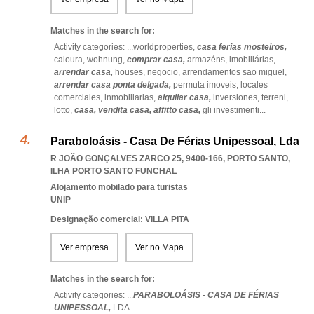
Matches in the search for:
Activity categories: ...
worldproperties,
casa ferias mosteiros,
caloura,
wohnung,
comprar casa,
armazéns,
imobiliárias,
arrendar casa,
houses,
negocio,
arrendamentos sao miguel,
arrendar casa ponta delgada,
permuta imoveis,
locales
comerciales,
inmobiliarias,
alquilar casa,
inversiones,
terreni,
lotto,
casa,
vendita casa,
affitto casa,
gli investimenti
...
Paraboloásis - Casa De Férias Unipessoal, Lda
R JOÃO GONÇALVES ZARCO 25, 9400-166
,
PORTO SANTO
,
ILHA PORTO SANTO FUNCHAL
Alojamento mobilado para turistas
UNIP
Designação comercial: VILLA PITA
Ver empresa
Ver no Mapa
Matches in the search for:
Activity categories: ...
PARABOLOÁSIS - CASA DE FÉRIAS
UNIPESSOAL,
LDA
...