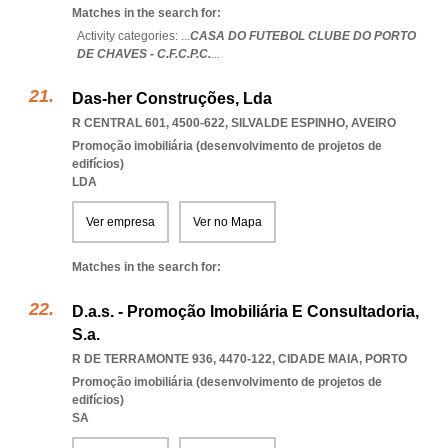
Matches in the search for:
Activity categories: ...
CASA DO FUTEBOL CLUBE DO PORTO
DE CHAVES - C.F.C.P.C.
...
Das-her Construções, Lda
R CENTRAL 601, 4500-622
,
SILVALDE ESPINHO
,
AVEIRO
Promoção imobiliária (desenvolvimento de projetos de
edifícios)
LDA
Ver empresa
Ver no Mapa
Matches in the search for:
D.a.s. - Promoção Imobiliária E Consultadoria,
S.a.
R DE TERRAMONTE 936, 4470-122
,
CIDADE MAIA
,
PORTO
Promoção imobiliária (desenvolvimento de projetos de
edifícios)
SA