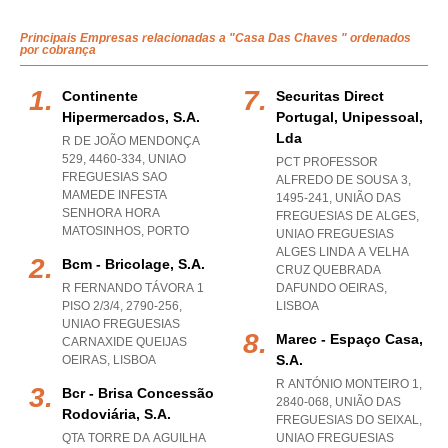
Principais Empresas relacionadas a "Casa Das Chaves " ordenados
por cobrança
Continente
Securitas Direct
Hipermercados, S.a.
Portugal, Unipessoal,
Lda
R DE JOÃO MENDONÇA
529, 4460-334
,
UNIAO
PCT PROFESSOR
FREGUESIAS SAO
ALFREDO DE SOUSA 3,
MAMEDE INFESTA
1495-241, UNIÃO DAS
SENHORA HORA
FREGUESIAS DE ALGES
,
MATOSINHOS
,
PORTO
UNIAO FREGUESIAS
ALGES LINDA A VELHA
Bcm - Bricolage, S.a.
CRUZ QUEBRADA
R FERNANDO TÁVORA 1
DAFUNDO OEIRAS
,
PISO 2/3/4, 2790-256
,
LISBOA
UNIAO FREGUESIAS
Marec - Espaço Casa,
CARNAXIDE QUEIJAS
S.a.
OEIRAS
,
LISBOA
R ANTÓNIO MONTEIRO 1,
Bcr - Brisa Concessão
2840-068, UNIÃO DAS
Rodoviária, S.a.
FREGUESIAS DO SEIXAL
,
QTA TORRE DA AGUILHA
UNIAO FREGUESIAS