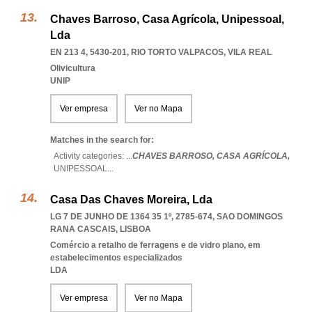
Chaves Barroso, Casa Agrícola, Unipessoal,
Lda
EN 213 4, 5430-201
,
RIO TORTO VALPACOS
,
VILA REAL
Olivicultura
UNIP
Ver empresa
Ver no Mapa
Matches in the search for:
Activity categories: ...
CHAVES BARROSO,
CASA AGRÍCOLA,
UNIPESSOAL
...
Casa Das Chaves Moreira, Lda
LG 7 DE JUNHO DE 1364 35 1º, 2785-674
,
SAO DOMINGOS
RANA CASCAIS
,
LISBOA
Comércio a retalho de ferragens e de vidro plano, em
estabelecimentos especializados
LDA
Ver empresa
Ver no Mapa