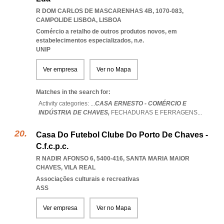
R DOM CARLOS DE MASCARENHAS 4B, 1070-083
,
CAMPOLIDE LISBOA
,
LISBOA
Comércio a retalho de outros produtos novos, em
estabelecimentos especializados, n.e.
UNIP
Ver empresa
Ver no Mapa
Matches in the search for:
Activity categories: ...
CASA ERNESTO - COMÉRCIO E
INDÚSTRIA DE CHAVES,
FECHADURAS E FERRAGENS
...
Casa Do Futebol Clube Do Porto De Chaves -
C.f.c.p.c.
R NADIR AFONSO 6, 5400-416
,
SANTA MARIA MAIOR
CHAVES
,
VILA REAL
Associações culturais e recreativas
ASS
Ver empresa
Ver no Mapa