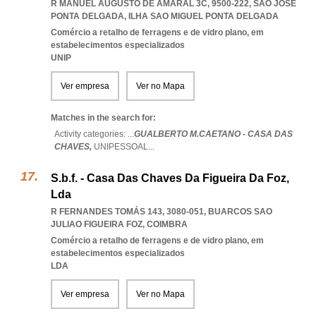
R MANUEL AUGUSTO DE AMARAL 3C, 9500-222
,
SAO JOSE
PONTA DELGADA
,
ILHA SAO MIGUEL PONTA DELGADA
Comércio a retalho de ferragens e de vidro plano, em
estabelecimentos especializados
UNIP
Ver empresa
Ver no Mapa
Matches in the search for:
Activity categories: ...
GUALBERTO M.CAETANO - CASA DAS
CHAVES,
UNIPESSOAL
...
S.b.f. - Casa Das Chaves Da Figueira Da Foz,
Lda
R FERNANDES TOMÁS 143, 3080-051
,
BUARCOS SAO
JULIAO FIGUEIRA FOZ
,
COIMBRA
Comércio a retalho de ferragens e de vidro plano, em
estabelecimentos especializados
LDA
Ver empresa
Ver no Mapa