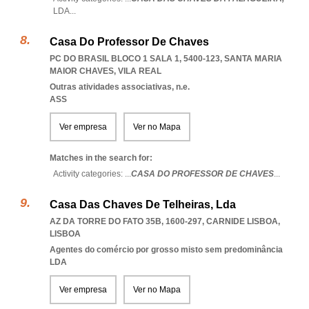
LDA
...
Casa Do Professor De Chaves
PC DO BRASIL BLOCO 1 SALA 1, 5400-123
,
SANTA MARIA
MAIOR CHAVES
,
VILA REAL
Outras atividades associativas, n.e.
ASS
Ver empresa
Ver no Mapa
Matches in the search for:
Activity categories: ...
CASA DO PROFESSOR DE CHAVES
...
Casa Das Chaves De Telheiras, Lda
AZ DA TORRE DO FATO 35B, 1600-297
,
CARNIDE LISBOA
,
LISBOA
Agentes do comércio por grosso misto sem predominância
LDA
Ver empresa
Ver no Mapa