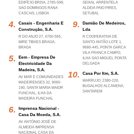
EDIFÍCIO BRISA, 2785-599
,
SEIXAL ARRENTELA
SAO DOMINGOS RANA
ALDEIA PAIO PIRES
,
CASCAIS
,
LISBOA
SETUBAL
Casais - Engenharia E
Damião De Medeiros,
Construção, S.a.
Lda
R DO ANJO 27, 4700-565
,
R COOPERATIVA DE
MIRE TIBAES BRAGA
,
SANTO ANTÃO LOTE 1,
BRAGA
9680-445
,
PONTA GARCA
VILA FRANCA CAMPO
,
Eem - Empresa De
ILHA SAO MIGUEL PONTA
Electricidade Da
DELGADA
Madeira, S.a.
Casa Por Itm, S.a.
AV MAR E COMUNIDADES
MARRUJO, 2380-220
,
MADEIRENSES 32, 9060-
BUGALHOS ALCANENA
,
190
,
SANTA MARIA MAIOR
SANTAREM
FUNCHAL
,
ILHA DA
MADEIRA FUNCHAL
Imprensa Nacional -
Casa Da Moeda, S.a.
AV ANTÓNIO JOSÉ DE
ALMEIDA IMPRENSA
NACIONAL CASA DA