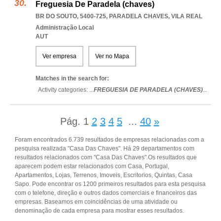
Freguesia De Paradela (chaves)
BR DO SOUTO, 5400-725
,
PARADELA CHAVES
,
VILA REAL
Administração Local
AUT
Ver empresa
Ver no Mapa
Matches in the search for:
Activity categories: ...
FREGUESIA DE PARADELA (CHAVES)
...
Pág.
1
2
3
4
5
...
40
»
Foram encontrados 6.739 resultados de empresas relacionadas com a
pesquisa realizada "Casa Das Chaves". Há 29 departamentos com
resultados relacionados com "Casa Das Chaves".Os resultados que
aparecem podem estar relacionados com Casa, Portugal,
Apartamentos, Lojas, Terrenos, Imoveis, Escritorios, Quintas, Casa
Sapo. Pode encontrar os 1200 primeiros resultados para esta pesquisa
com o telefone, direção e outros dados comerciais e financeiros das
empresas. Baseamos em coincidências de uma atividade ou
denominação de cada empresa para mostrar esses resultados.