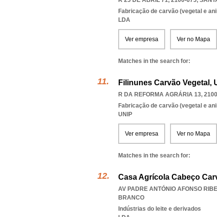
R 25 DE ABRIL 71, 2100-675
,
SANT
Fabricação de carvão (vegetal e an
LDA
Ver empresa
Ver no Mapa
Matches in the search for:
Filinunes Carvão Vegetal, 
R DA REFORMA AGRÁRIA 13, 2100
Fabricação de carvão (vegetal e an
UNIP
Ver empresa
Ver no Mapa
Matches in the search for:
Casa Agrícola Cabeço Car
AV PADRE ANTÓNIO AFONSO RIBEI
BRANCO
Indústrias do leite e derivados