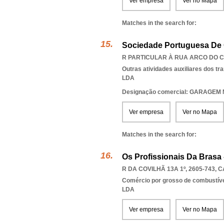
Ver empresa
Ver no Mapa
Matches in the search for:
Sociedade Portuguesa De 
R PARTICULAR À RUA ARCO DO CA
Outras atividades auxiliares dos tr
LDA
Designação comercial: GARAGE
Ver empresa
Ver no Mapa
Matches in the search for:
Os Profissionais Da Brasa
R DA COVILHÃ 13A 1º, 2605-743
,
C
Comércio por grosso de combustívei
LDA
Ver empresa
Ver no Mapa