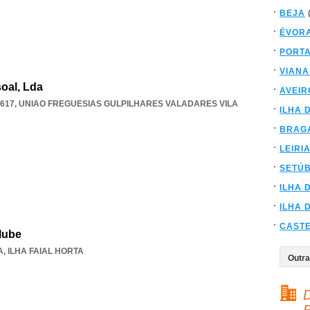
BEJA
ÉVOR
PORT
VIANA
oal, Lda
AVEIR
617
,
UNIAO FREGUESIAS GULPILHARES VALADARES VILA
ILHA 
BRAG
LEIRI
SETÚ
ILHA 
ILHA 
CAST
lube
A
,
ILHA FAIAL HORTA
D