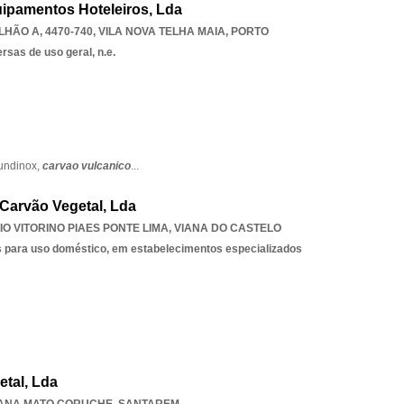
ipamentos Hoteleiros, Lda
ILHÃO A, 4470-740
,
VILA NOVA TELHA MAIA
,
PORTO
sas de uso geral, n.e.
undinox,
carvao vulcanico
...
Carvão Vegetal, Lda
IO VITORINO PIAES PONTE LIMA
,
VIANA DO CASTELO
s para uso doméstico, em estabelecimentos especializados
etal, Lda