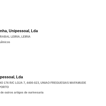
enha, Unipessoal, Lda
RABAL LEIRIA
,
LEIRIA
uímicos
pessoal, Lda
 176 R/C LOJA 7, 4400-023
,
UNIAO FREGUESIAS MAFAMUDE
PORTO
 de outros artigos de ourivesaria