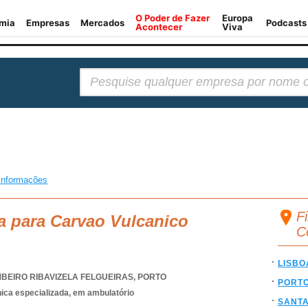
Pesquisar:
informações
F
a para Carvao Vulcanico
C
LISBO
BEIRO RIBAVIZELA FELGUEIRAS
,
PORTO
PORT
nica especializada, em ambulatório
SANT