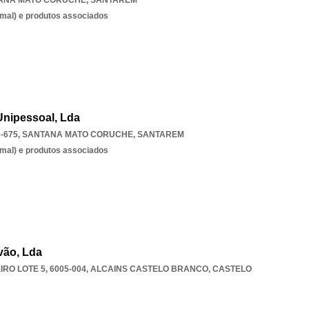
ANA MATO CORUCHE
,
SANTAREM
imal) e produtos associados
Unipessoal, Lda
-675
,
SANTANA MATO CORUCHE
,
SANTAREM
imal) e produtos associados
vão, Lda
RO LOTE 5, 6005-004
,
ALCAINS CASTELO BRANCO
,
CASTELO