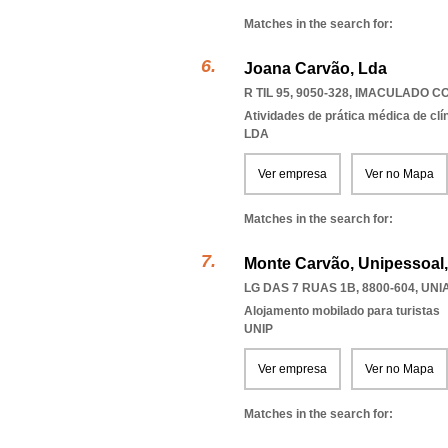
Matches in the search for:
Joana Carvão, Lda
R TIL 95, 9050-328
,
IMACULADO C
Atividades de prática médica de clí
LDA
Ver empresa
Ver no Mapa
Matches in the search for:
Monte Carvão, Unipessoal
LG DAS 7 RUAS 1B, 8800-604
,
UNI
Alojamento mobilado para turistas
UNIP
Ver empresa
Ver no Mapa
Matches in the search for: