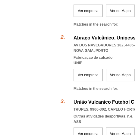
Ver empresa
Ver no Mapa
Matches in the search for:
Abraço Vulcânico, Unipess
AV DOS NAVEGADORES 182, 4405-
NOVA GAIA
,
PORTO
Fabricação de calçado
UNIP
Ver empresa
Ver no Mapa
Matches in the search for:
União Vulcanico Futebol C
TRUPES, 9900-302
,
CAPELO HORT
Outras atividades desportivas, n.e.
ASS
Ver empresa
Ver no Mapa