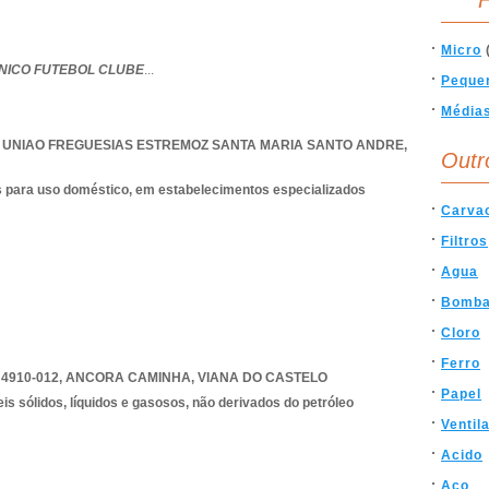
F
Micro
NICO FUTEBOL CLUBE
...
Peque
Média
,
UNIAO FREGUESIAS ESTREMOZ SANTA MARIA SANTO ANDRE
,
Outr
s para uso doméstico, em estabelecimentos especializados
Carva
Filtros
Agua
Bomb
Cloro
Ferro
 4910-012
,
ANCORA CAMINHA
,
VIANA DO CASTELO
Papel
s sólidos, líquidos e gasosos, não derivados do petróleo
Ventil
Acido
Aco