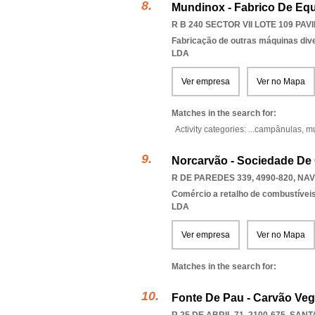
Mundinox - Fabrico De Equ
R B 240 SECTOR VII LOTE 109 PAV
Fabricação de outras máquinas diver
LDA
Ver empresa
Ver no Mapa
Matches in the search for:
Activity categories: ...
campânulas,
m
Norcarvão - Sociedade De 
R DE PAREDES 339, 4990-820
,
NAV
Comércio a retalho de combustívei
LDA
Ver empresa
Ver no Mapa
Matches in the search for:
Fonte De Pau - Carvão Veg