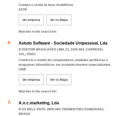
Compra e venda de bens imobiliários
ESTR
Ver empresa
Ver no Mapa
Matches in the search for:
Astuto Software - Sociedade Unipessoal, Lda
R DOUTOR MAGALHÃES LIMA 23, 3430-064
,
CARREGAL
SAL
,
VISEU
Comércio a retalho de computadores, unidades periféricas e
programas informáticos, em estabelecimentos especializados
UNIP
Ver empresa
Ver no Mapa
Matches in the search for:
A.n.c.marketing, Lda
R DA BELA VISTA, 4800-085
,
FERMENTOES GUIMARAES
,
BRAGA