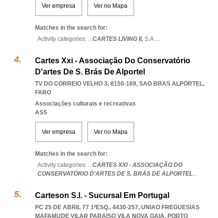
Ver empresa
Ver no Mapa
Matches in the search for:
Activity categories: ...
CARTES LIVING II,
S.A.
...
Cartes Xxi - Associação Do Conservatório
D'artes De S. Brás De Alportel
TV DO CORREIO VELHO 3, 8150-169
,
SAO BRAS ALPORTEL
,
FARO
Associações culturais e recreativas
ASS
Ver empresa
Ver no Mapa
Matches in the search for:
Activity categories: ...
CARTES XXI - ASSOCIAÇÃO DO
CONSERVATÓRIO D'ARTES DE S. BRÁS DE ALPORTEL
...
Carteson S.l. - Sucursal Em Portugal
PC 25 DE ABRIL 77 1ºESQ., 4430-257
,
UNIAO FREGUESIAS
MAFAMUDE VILAR PARAISO VILA NOVA GAIA
,
PORTO