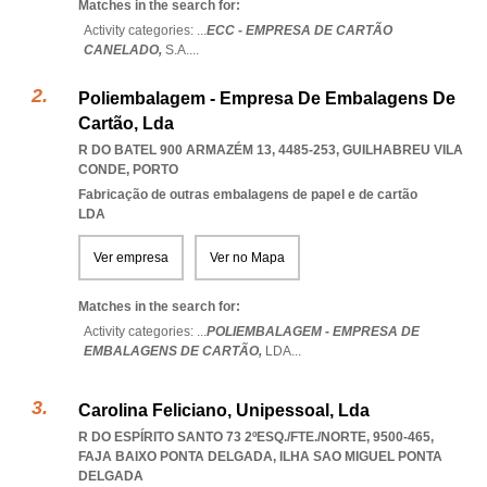
Matches in the search for:
Activity categories: ...
ECC - EMPRESA DE CARTÃO
CANELADO,
S.A.
...
Poliembalagem - Empresa De Embalagens De
Cartão, Lda
R DO BATEL 900 ARMAZÉM 13, 4485-253
,
GUILHABREU VILA
CONDE
,
PORTO
Fabricação de outras embalagens de papel e de cartão
LDA
Ver empresa
Ver no Mapa
Matches in the search for:
Activity categories: ...
POLIEMBALAGEM - EMPRESA DE
EMBALAGENS DE CARTÃO,
LDA
...
Carolina Feliciano, Unipessoal, Lda
R DO ESPÍRITO SANTO 73 2ºESQ./FTE./NORTE, 9500-465
,
FAJA BAIXO PONTA DELGADA
,
ILHA SAO MIGUEL PONTA
DELGADA