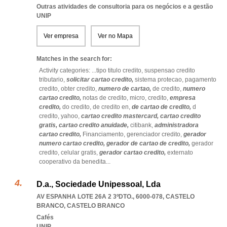
Outras atividades de consultoria para os negócios e a gestão
UNIP
Ver empresa
Ver no Mapa
Matches in the search for:
Activity categories: ...
tipo titulo credito,
suspensao credito
tributario,
solicitar cartao credito,
sistema protecao,
pagamento
credito,
obter credito,
numero de cartao,
de credito,
numero
cartao credito,
notas de credito,
micro,
credito,
empresa
credito,
do credito,
de credito en,
de cartao de credito,
d
credito,
yahoo,
cartao credito mastercard,
cartao credito
gratis,
cartao credito anuidade,
citibank,
administradora
cartao credito,
Financiamento,
gerenciador credito,
gerador
numero cartao credito,
gerador de cartao de credito,
gerador
credito,
celular gratis,
gerador cartao credito,
externato
cooperativo da benedita
...
D.a., Sociedade Unipessoal, Lda
AV ESPANHA LOTE 26A 2 3ºDTO., 6000-078
,
CASTELO
BRANCO
,
CASTELO BRANCO
Cafés
UNIP