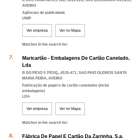
R DOS CAMPINHOS 146, 3810-224
,
SAO BERNARDO AVEIRO
,
AVEIRO
Agências de publicidade
UNIP
Ver empresa
Ver no Mapa
Matches in the search for:
Maricartão - Embalagens De Cartão Canelado,
Lda
R DO PESO 5 3ºESQ., 4535-471
,
SAO PAIO OLEIROS SANTA
MARIA FEIRA
,
AVEIRO
Fabricação de papel e de cartão canelados (inclui
embalagens)
LDA
Ver empresa
Ver no Mapa
Matches in the search for:
Fábrica De Papel E Cartão Da Zarrinha, S.a.