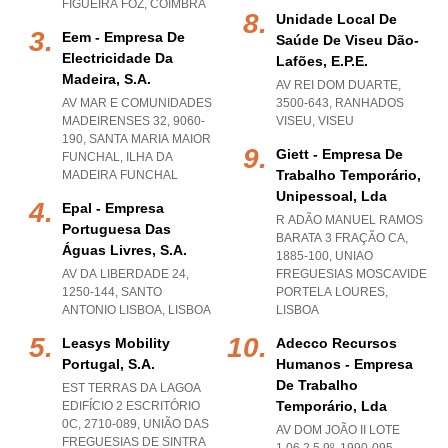
FIGUEIRA FOZ
,
COIMBRA
Unidade Local De
Eem - Empresa De
Saúde De Viseu Dão-
Electricidade Da
Lafões, E.p.e.
Madeira, S.a.
AV REI DOM DUARTE,
AV MAR E COMUNIDADES
3500-643
,
RANHADOS
MADEIRENSES 32, 9060-
VISEU
,
VISEU
190
,
SANTA MARIA MAIOR
Giett - Empresa De
FUNCHAL
,
ILHA DA
Trabalho Temporário,
MADEIRA FUNCHAL
Unipessoal, Lda
Epal - Empresa
R ADÃO MANUEL RAMOS
Portuguesa Das
BARATA 3 FRAÇÃO CA,
Águas Livres, S.a.
1885-100
,
UNIAO
AV DA LIBERDADE 24,
FREGUESIAS MOSCAVIDE
1250-144
,
SANTO
PORTELA LOURES
,
ANTONIO LISBOA
,
LISBOA
LISBOA
Leasys Mobility
Adecco Recursos
Portugal, S.a.
Humanos - Empresa
De Trabalho
EST TERRAS DA LAGOA
Temporário, Lda
EDIFÍCIO 2 ESCRITÓRIO
0C, 2710-089, UNIÃO DAS
AV DOM JOÃO II LOTE
FREGUESIAS DE SINTRA