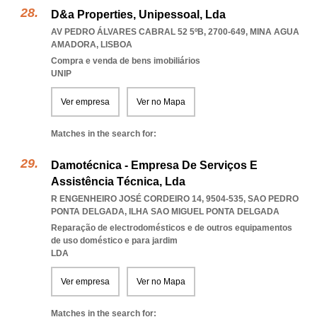
D&a Properties, Unipessoal, Lda
AV PEDRO ÁLVARES CABRAL 52 5ºB, 2700-649
,
MINA AGUA
AMADORA
,
LISBOA
Compra e venda de bens imobiliários
UNIP
Ver empresa
Ver no Mapa
Matches in the search for:
Damotécnica - Empresa De Serviços E
Assistência Técnica, Lda
R ENGENHEIRO JOSÉ CORDEIRO 14, 9504-535
,
SAO PEDRO
PONTA DELGADA
,
ILHA SAO MIGUEL PONTA DELGADA
Reparação de electrodomésticos e de outros equipamentos
de uso doméstico e para jardim
LDA
Ver empresa
Ver no Mapa
Matches in the search for: