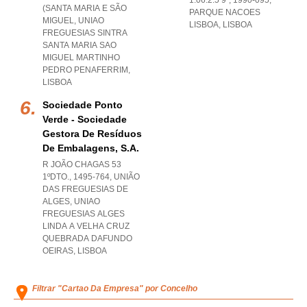
1.06.2.5 9º, 1990-095
,
(SANTA MARIA E SÃO
PARQUE NACOES
MIGUEL
,
UNIAO
LISBOA
,
LISBOA
FREGUESIAS SINTRA
SANTA MARIA SAO
MIGUEL MARTINHO
PEDRO PENAFERRIM
,
LISBOA
Sociedade Ponto
Verde - Sociedade
Gestora De Resíduos
De Embalagens, S.a.
R JOÃO CHAGAS 53
1ºDTO., 1495-764, UNIÃO
DAS FREGUESIAS DE
ALGES
,
UNIAO
FREGUESIAS ALGES
LINDA A VELHA CRUZ
QUEBRADA DAFUNDO
OEIRAS
,
LISBOA
Filtrar "Cartao Da Empresa" por Concelho