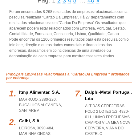
Pág.
1
2
3
4
5
...
40
»
Foram encontrados 8.268 resultados de empresas relacionadas com a
pesquisa realizada "Cartao Da Empresa". Há 27 departamentos com
resultados relacionados com "Cartao Da Empresa".Os resultados que
aparecem podem estar relacionados com Empresa, Portugal, Gestao,
Contabilidade, Formacao, Consultoria, Lisboa, Qualidade, Cartao.
Pode encontrar os 1200 primeiros resultados para esta pesquisa com o
telefone, direção e outros dados comerciais e financeiros das
empresas. Baseamos em coincidências de uma atividade ou
denominação de cada empresa para mostrar esses resultados.
Principais Empresas relacionadas a "Cartao Da Empresa " ordenados
por cobrança
Itmp Alimentar, S.a.
Dalphi-Metal Portugal,
Lda
MARRUJO, 2380-220
,
BUGALHOS ALCANENA
,
ALT DAS CEREJEIRAS
SANTAREM
POLO 2 LOTES 1/2, 4920-
011
,
UNIAO FREGUESIAS
Celbi, S.a.
CAMPOS VILA MEA NOVA
LEIROSA, 3090-484
,
CERVEIRA
,
VIANA DO
MARINHA ONDAS
CASTELO