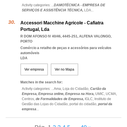
Activity categories: ...
DAMOTÉCNICA - EMPRESA DE
SERVIÇOS E ASSISTÊNCIA TÉCNICA,
LDA
...
Accessori Macchine Agricole - Cafiatra
Portugal, Lda
R DOM AFONSO IV 40/46, 4445-251
,
ALFENA VALONGO
,
PORTO
Comércio a retalho de peças e acessórios para veículos
automóveis
LDA
Ver empresa
Ver no Mapa
Matches in the search for:
Activity categories: ...
Ama,
Loja do Cidadão,
Cartão da
Empresa,
Empresa online,
Empresa na Hora,
UMIC,
UCMA,
Centros,
de Formalidades de Empresa,
IGLC,
Instituto de
Gestão das Lojas do Cidadão,
portal do cidadão,
portal da
empresa
...