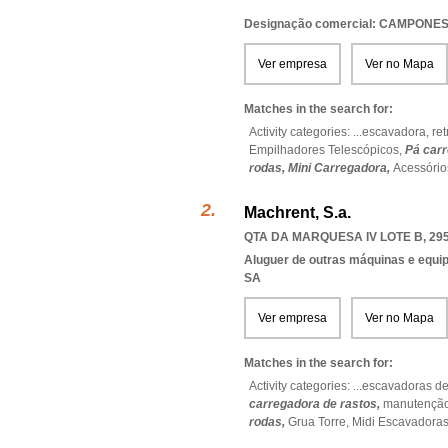
Designação comercial: CAMPONE
Ver empresa
Ver no Mapa
Matches in the search for:
Activity categories: ...
escavadora,
re
Empilhadores Telescópicos,
Pá car
rodas,
Mini Carregadora,
Acessório
Machrent, S.a.
QTA DA MARQUESA IV LOTE B, 295
Aluguer de outras máquinas e equip
SA
Ver empresa
Ver no Mapa
Matches in the search for:
Activity categories: ...
escavadoras de
carregadora de rastos,
manutenção
rodas,
Grua Torre,
Midi Escavadora