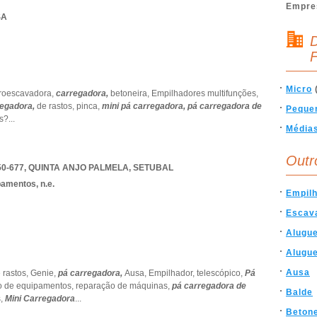
Empre
SA
D
F
Micro
troescavadora,
carregadora,
betoneira,
Empilhadores multifunções,
regadora,
de rastos,
pinca,
mini pá carregadora,
pá carregadora de
Peque
s?
...
Média
Outr
0-677
,
QUINTA ANJO PALMELA
,
SETUBAL
amentos, n.e.
Empil
Escav
Alugu
Alugu
Ausa
 rastos,
Genie,
pá carregadora,
Ausa,
Empilhador,
telescópico,
Pá
 de equipamentos,
reparação de máquinas,
pá carregadora de
Balde
s,
Mini Carregadora
...
Betone