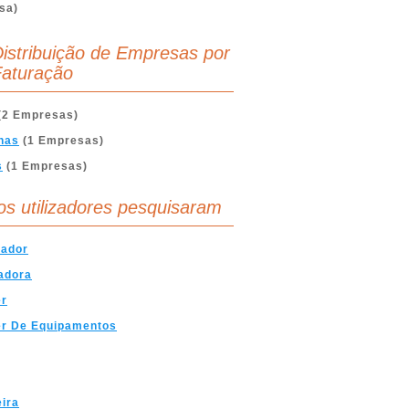
sa)
istribuição de Empresas por
aturação
(2 Empresas)
nas
(1 Empresas)
s
(1 Empresas)
os utilizadores pesquisaram
hador
adora
er
er De Equipamentos
ira