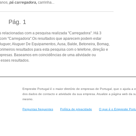
ianos,
pá carregadora,
carrinha
...
Pág.
1
 relacionadas com a pesquisa realizada "Carregadora". Há 3
 com "Carregadora".Os resultados que aparecem podem estar
luguer, Aluguer De Equipamentos, Ausa, Balde, Betoneira, Bomag,
rimeiros resultados para esta pesquisa com o telefone, direção e
empresas. Baseamos em coincidências de uma atividade ou
esses resultados.
Empresite Portugal é o maior diretório de empresas de Portugal, que o ajuda a e
dos dados de contacto e atividade da sua empresa. Atualize a página web da su
mesmo.
Perguntas frequentes
Política de privacidade
O que é o Empresite Port