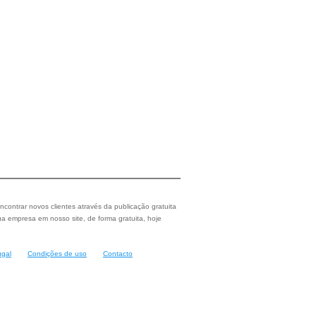
ncontrar novos clientes através da publicação gratuita
a empresa em nosso site, de forma gratuita, hoje
ugal
Condições de uso
Contacto