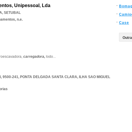
ntos, Unipessoal, Lda
Boma
A
,
SETUBAL
Camio
amentos, n.e.
Case
troescavadora,
carregadora,
lodo
...
, 9500-241
,
PONTA DELGADA SANTA CLARA
,
ILHA SAO MIGUEL
orias