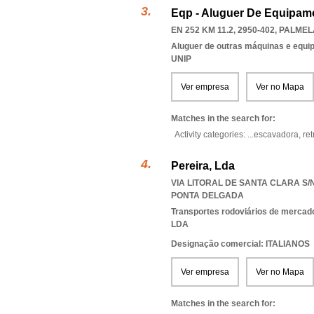
Eqp - Aluguer De Equipame
EN 252 KM 11.2, 2950-402
,
PALMEL
Aluguer de outras máquinas e equip
UNIP
Ver empresa
Ver no Mapa
Matches in the search for:
Activity categories: ...
escavadora,
re
Pereira, Lda
VIA LITORAL DE SANTA CLARA S/N
PONTA DELGADA
Transportes rodoviários de mercad
LDA
Designação comercial: ITALIANOS
Ver empresa
Ver no Mapa
Matches in the search for: