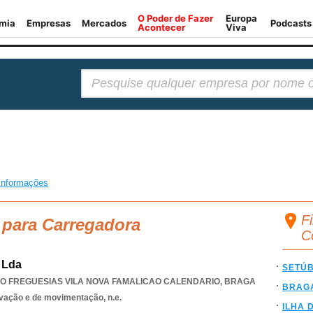
Pesquisar:
informações
F
 para Carregadora
C
 Lda
SETÚ
O FREGUESIAS VILA NOVA FAMALICAO CALENDARIO
,
BRAGA
BRAG
vação e de movimentação, n.e.
ILHA 