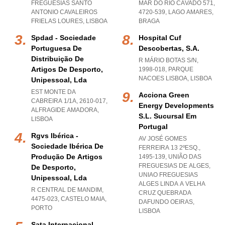
FREGUESIAS SANTO
MAR DO RIO CÁVADO 571,
ANTONIO CAVALEIROS
4720-539
,
LAGO AMARES
,
FRIELAS LOURES
,
LISBOA
BRAGA
Spdad - Sociedade
Hospital Cuf
Portuguesa De
Descobertas, S.a.
Distribuição De
R MÁRIO BOTAS S/N,
Artigos De Desporto,
1998-018
,
PARQUE
NACOES LISBOA
,
LISBOA
Unipessoal, Lda
EST MONTE DA
Acciona Green
CABREIRA 1/1A, 2610-017
,
Energy Developments
ALFRAGIDE AMADORA
,
S.l. Sucursal Em
LISBOA
Portugal
Rgvs Ibérica -
AV JOSÉ GOMES
Sociedade Ibérica De
FERREIRA 13 2ºESQ.,
Produção De Artigos
1495-139, UNIÃO DAS
FREGUESIAS DE ALGES
,
De Desporto,
UNIAO FREGUESIAS
Unipessoal, Lda
ALGES LINDA A VELHA
R CENTRAL DE MANDIM,
CRUZ QUEBRADA
4475-023
,
CASTELO MAIA
,
DAFUNDO OEIRAS
,
PORTO
LISBOA
Sata Internacional -