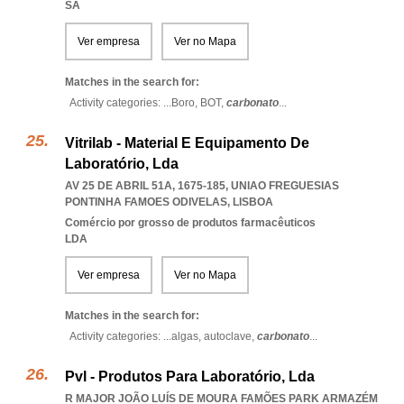
SA
Ver empresa
Ver no Mapa
Matches in the search for:
Activity categories: ...
Boro,
BOT,
carbonato
...
Vitrilab - Material E Equipamento De
Laboratório, Lda
AV 25 DE ABRIL 51A, 1675-185
,
UNIAO FREGUESIAS
PONTINHA FAMOES ODIVELAS
,
LISBOA
Comércio por grosso de produtos farmacêuticos
LDA
Ver empresa
Ver no Mapa
Matches in the search for:
Activity categories: ...
algas,
autoclave,
carbonato
...
Pvl - Produtos Para Laboratório, Lda
R MAJOR JOÃO LUÍS DE MOURA FAMÕES PARK ARMAZÉM