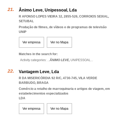
Ânimo Leve, Unipessoal, Lda
R AFONSO LOPES VIEIRA 32, 2855-526
,
CORROIOS SEIXAL
,
SETUBAL
Produção de filmes, de vídeos e de programas de televisão
UNIP
Ver empresa
Ver no Mapa
Matches in the search for:
Activity categories: ...
ÂNIMO LEVE,
UNIPESSOAL
...
Vantagem Leve, Lda
R DA MISERICÓRDIA 92 R/C, 4730-745
,
VILA VERDE
BARBUDO
,
BRAGA
Comércio a retalho de marroquinaria e artigos de viagem, em
estabelecimentos especializados
LDA
Ver empresa
Ver no Mapa