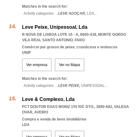
Matches in the search for:
Activity categories: ...
LEVE ADOÇAR,
LDA
...
Leve Peixe, Unipessoal, Lda
R NOVA DE LISBOA LOTE 10 - A, 8900-438
,
MONTE GORDO
VILA REAL SANTO ANTONIO
,
FARO
Comércio por grosso de peixe, crustáceos e moluscos
UNIP
Ver empresa
Ver no Mapa
Matches in the search for:
Activity categories: ...
LEVE PEIXE,
UNIPESSOAL
...
Leve & Complexo, Lda
PCT DOUTOR EGAS MONIZ 155 R/C DTO., 3880-682
,
VALEGA
OVAR
,
AVEIRO
Compra e venda de bens imobiliários
LDA