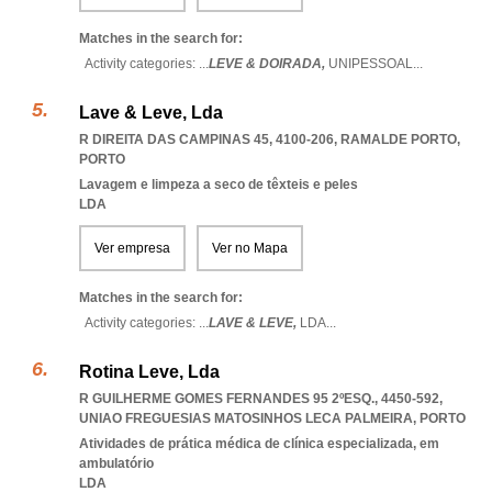
Matches in the search for:
Activity categories: ...
LEVE & DOIRADA,
UNIPESSOAL
...
Lave & Leve, Lda
R DIREITA DAS CAMPINAS 45, 4100-206
,
RAMALDE PORTO
,
PORTO
Lavagem e limpeza a seco de têxteis e peles
LDA
Ver empresa
Ver no Mapa
Matches in the search for:
Activity categories: ...
LAVE & LEVE,
LDA
...
Rotina Leve, Lda
R GUILHERME GOMES FERNANDES 95 2ºESQ., 4450-592
,
UNIAO FREGUESIAS MATOSINHOS LECA PALMEIRA
,
PORTO
Atividades de prática médica de clínica especializada, em
ambulatório
LDA