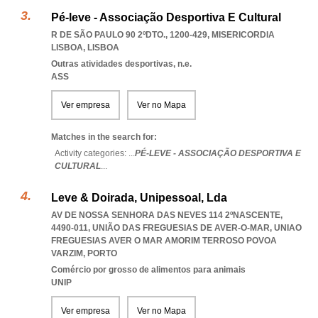
Pé-leve - Associação Desportiva E Cultural
R DE SÃO PAULO 90 2ºDTO., 1200-429
,
MISERICORDIA
LISBOA
,
LISBOA
Outras atividades desportivas, n.e.
ASS
Ver empresa
Ver no Mapa
Matches in the search for:
Activity categories: ...
PÉ-LEVE - ASSOCIAÇÃO DESPORTIVA E
CULTURAL
...
Leve & Doirada, Unipessoal, Lda
AV DE NOSSA SENHORA DAS NEVES 114 2ºNASCENTE,
4490-011, UNIÃO DAS FREGUESIAS DE AVER-O-MAR
,
UNIAO
FREGUESIAS AVER O MAR AMORIM TERROSO POVOA
VARZIM
,
PORTO
Comércio por grosso de alimentos para animais
UNIP
Ver empresa
Ver no Mapa