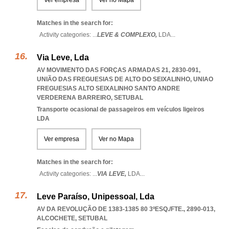
Ver empresa
Ver no Mapa
Matches in the search for:
Activity categories: ...
LEVE & COMPLEXO,
LDA
...
Via Leve, Lda
AV MOVIMENTO DAS FORÇAS ARMADAS 21, 2830-091,
UNIÃO DAS FREGUESIAS DE ALTO DO SEIXALINHO
,
UNIAO
FREGUESIAS ALTO SEIXALINHO SANTO ANDRE
VERDERENA BARREIRO
,
SETUBAL
Transporte ocasional de passageiros em veículos ligeiros
LDA
Ver empresa
Ver no Mapa
Matches in the search for:
Activity categories: ...
VIA LEVE,
LDA
...
Leve Paraíso, Unipessoal, Lda
AV DA REVOLUÇÃO DE 1383-1385 80 3ºESQ./FTE., 2890-013
,
ALCOCHETE
,
SETUBAL