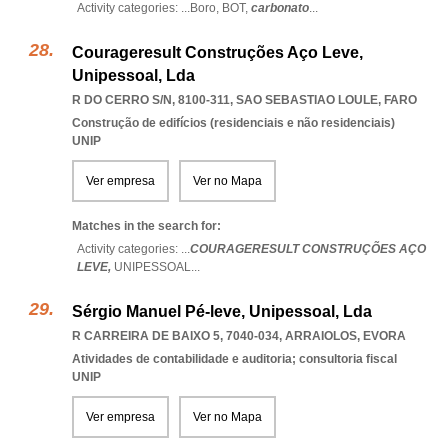
Activity categories: ...
Boro,
BOT,
carbonato
...
Courageresult Construções Aço Leve,
Unipessoal, Lda
R DO CERRO S/N, 8100-311
,
SAO SEBASTIAO LOULE
,
FARO
Construção de edifícios (residenciais e não residenciais)
UNIP
Ver empresa
Ver no Mapa
Matches in the search for:
Activity categories: ...
COURAGERESULT CONSTRUÇÕES AÇO
LEVE,
UNIPESSOAL
...
Sérgio Manuel Pé-leve, Unipessoal, Lda
R CARREIRA DE BAIXO 5, 7040-034
,
ARRAIOLOS
,
EVORA
Atividades de contabilidade e auditoria; consultoria fiscal
UNIP
Ver empresa
Ver no Mapa