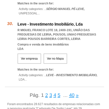
Matches in the search for:
Activity categories: ...
SÉRGIO MANUEL PÉ-LEVE,
UNIPESSOAL
...
Leve - Investimento Imobiliário, Lda
R MIGUEL FRANCO LOTE 18, 2400-191, UNIÃO DAS
FREGUESIAS DE LEIRIA, POUSOS
,
UNIAO FREGUESIAS
LEIRIA POUSOS BARREIRA CORTES
,
LEIRIA
Compra e venda de bens imobiliários
LDA
Ver empresa
Ver no Mapa
Matches in the search for:
Activity categories: ...
LEVE - INVESTIMENTO IMOBILIÁRIO,
LDA
...
Pág.
1
2
3
4
5
...
40
»
Foram encontrados 28.627 resultados de empresas relacionadas com
a pesquisa realizada "Carbonato De Sodio Leve". Há 29