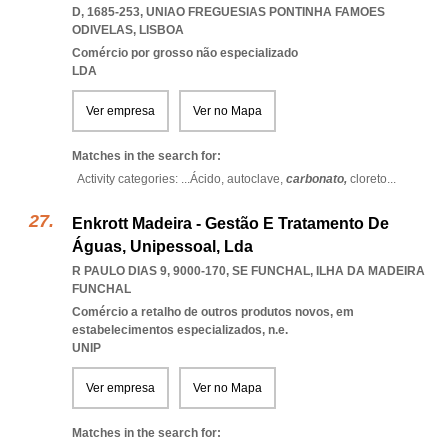
D, 1685-253
,
UNIAO FREGUESIAS PONTINHA FAMOES
ODIVELAS
,
LISBOA
Comércio por grosso não especializado
LDA
Ver empresa
Ver no Mapa
Matches in the search for:
Activity categories: ...
Ácido,
autoclave,
carbonato,
cloreto
...
Enkrott Madeira - Gestão E Tratamento De
Águas, Unipessoal, Lda
R PAULO DIAS 9, 9000-170
,
SE FUNCHAL
,
ILHA DA MADEIRA
FUNCHAL
Comércio a retalho de outros produtos novos, em
estabelecimentos especializados, n.e.
UNIP
Ver empresa
Ver no Mapa
Matches in the search for: