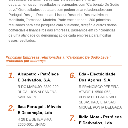
departamentos com resultados relacionados com "Carbonato De Sodio
Leve".Os resultados que aparecem podem estar relacionados com
Portugal, Design, Decoracao, Lisboa, Desporto, Desenvolvimento,
Mobiliario, Formacao, Madeira. Pode encontrar os 1200 primeiros
resultados para esta pesquisa com o telefone, direção e outros dados
comerciais e financeiros das empresas. Baseamos em coincidências
de uma atividade ou denominação de cada empresa para mostrar
esses resultados.
Principais Empresas relacionadas a "Carbonato De Sodio Leve "
ordenados por cobrança
Alcapetro - Petróleos
Eda - Electricidade
E Derivados, S.a.
Dos Açores, S.a.
R DO MARUJO, 2380-220
,
R FRANCISCO PEREIRA
BUGALHOS ALCANENA
,
ATAÍDE 1, 9500-052
,
SANTAREM
PONTA DELGADA SAO
SEBASTIAO
,
ILHA SAO
Ikea Portugal - Móveis
MIGUEL PONTA DELGADA
E Decoração, Lda
Ilídio Mota - Petróleos
R 28 DE SETEMBRO,
E Derivados, Lda
2660-001
,
UNIAO