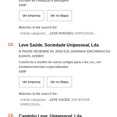
Escolas de condução e pilotagem
UNIP
Ver empresa
Ver no Mapa
Matches in the search for:
Activity categories: ...
LEVE PARAÍSO,
UNIPESSOAL
...
Leve Saúde, Sociedade Unipessoal, Lda
R PADRE RESENDE 69, 3830-519
,
GAFANHA ENCARNACAO
ILHAVO
,
AVEIRO
Comércio a retalho de outros artigos para o lar, n.e., em
estabelecimentos especializados
UNIP
Ver empresa
Ver no Mapa
Matches in the search for:
Activity categories: ...
LEVE SAÚDE,
SOCIEDADE
UNIPESSOAL
...
Caminho Leve, Unipessoal, Lda