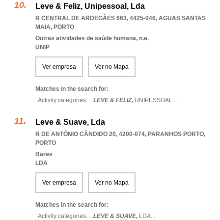
Leve & Feliz, Unipessoal, Lda
R CENTRAL DE ARDEGÃES 663, 4425-046
,
AGUAS SANTAS
MAIA
,
PORTO
Outras atividades de saúde humana, n.e.
UNIP
Ver empresa
Ver no Mapa
Matches in the search for:
Activity categories: ...
LEVE & FELIZ,
UNIPESSOAL
...
Leve & Suave, Lda
R DE ANTÓNIO CÂNDIDO 20, 4200-074
,
PARANHOS PORTO
,
PORTO
Bares
LDA
Ver empresa
Ver no Mapa
Matches in the search for:
Activity categories: ...
LEVE & SUAVE,
LDA
...