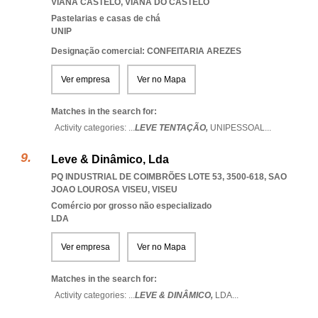
VIANA CASTELO
,
VIANA DO CASTELO
Pastelarias e casas de chá
UNIP
Designação comercial: CONFEITARIA AREZES
Ver empresa
Ver no Mapa
Matches in the search for:
Activity categories: ...
LEVE TENTAÇÃO,
UNIPESSOAL
...
Leve & Dinâmico, Lda
PQ INDUSTRIAL DE COIMBRÕES LOTE 53, 3500-618
,
SAO
JOAO LOUROSA VISEU
,
VISEU
Comércio por grosso não especializado
LDA
Ver empresa
Ver no Mapa
Matches in the search for:
Activity categories: ...
LEVE & DINÂMICO,
LDA
...