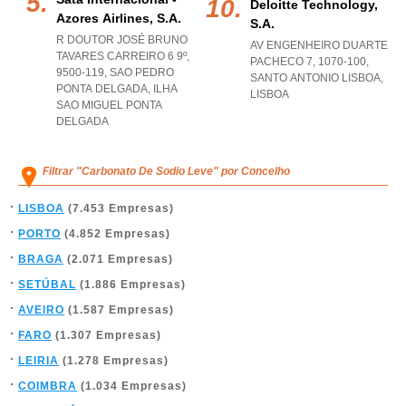
Deloitte Technology,
Azores Airlines, S.a.
S.a.
R DOUTOR JOSÉ BRUNO
AV ENGENHEIRO DUARTE
TAVARES CARREIRO 6 9º,
PACHECO 7, 1070-100
,
9500-119
,
SAO PEDRO
SANTO ANTONIO LISBOA
,
PONTA DELGADA
,
ILHA
LISBOA
SAO MIGUEL PONTA
DELGADA
Filtrar "Carbonato De Sodio Leve" por Concelho
LISBOA
(7.453 Empresas)
PORTO
(4.852 Empresas)
BRAGA
(2.071 Empresas)
SETÚBAL
(1.886 Empresas)
AVEIRO
(1.587 Empresas)
FARO
(1.307 Empresas)
LEIRIA
(1.278 Empresas)
COIMBRA
(1.034 Empresas)