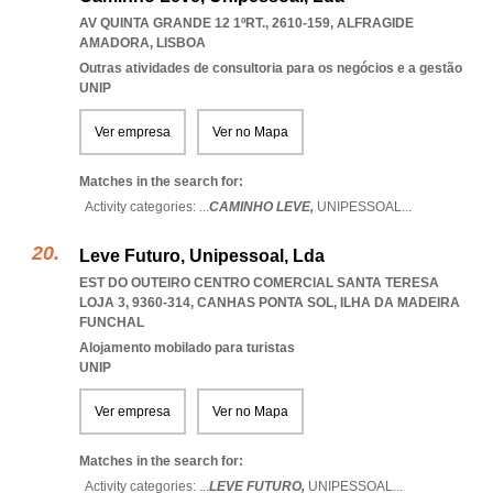
AV QUINTA GRANDE 12 1ºRT., 2610-159
,
ALFRAGIDE
AMADORA
,
LISBOA
Outras atividades de consultoria para os negócios e a gestão
UNIP
Ver empresa
Ver no Mapa
Matches in the search for:
Activity categories: ...
CAMINHO LEVE,
UNIPESSOAL
...
Leve Futuro, Unipessoal, Lda
EST DO OUTEIRO CENTRO COMERCIAL SANTA TERESA
LOJA 3, 9360-314
,
CANHAS PONTA SOL
,
ILHA DA MADEIRA
FUNCHAL
Alojamento mobilado para turistas
UNIP
Ver empresa
Ver no Mapa
Matches in the search for:
Activity categories: ...
LEVE FUTURO,
UNIPESSOAL
...