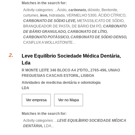
Matches in the search for:
Activity categories: ...
Ácido,
carbonato,
dióxido,
Bentonite,
curtumes,
leve,
hidratada,
VERMELHO 5300,
ÁCIDO CÍTRICO,
CARBONATO DE SÓDIO LEVE,
METASSILICATO DE SÓDIO,
BRANQUEADOR DE PASTA,
DE BÁRIO EM PÓ,
CARBONATO
DE BÁRIO GRANULADO,
CARBONATO DE LÍTIO,
CARBONATO POTÁSSICO,
CARBONATO DE SÓDIO DENSO,
CASIFLUX A WOLLASTONITE
...
Leve Equilíbrio Sociedade Médica Dentária,
Lda
R MONTE LEITE 346 BLOCO A4 2ºDTO., 2765-496
,
UNIAO
FREGUESIAS CASCAIS ESTORIL
,
LISBOA
Atividades de medicina dentária e odontologia
LDA
Ver empresa
Ver no Mapa
Matches in the search for:
Activity categories: ...
LEVE EQUILÍBRIO SOCIEDADE MÉDICA
DENTÁRIA,
LDA
...