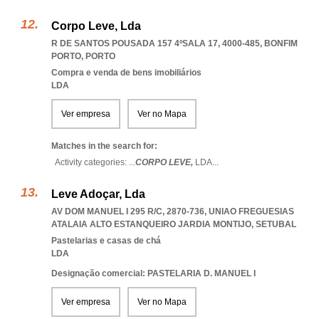
Corpo Leve, Lda
R DE SANTOS POUSADA 157 4ºSALA 17, 4000-485
,
BONFIM
PORTO
,
PORTO
Compra e venda de bens imobiliários
LDA
Ver empresa
Ver no Mapa
Matches in the search for:
Activity categories: ...
CORPO LEVE,
LDA
...
Leve Adoçar, Lda
AV DOM MANUEL I 295 R/C, 2870-736
,
UNIAO FREGUESIAS
ATALAIA ALTO ESTANQUEIRO JARDIA MONTIJO
,
SETUBAL
Pastelarias e casas de chá
LDA
Designação comercial: PASTELARIA D. MANUEL I
Ver empresa
Ver no Mapa