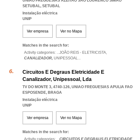
UNIAO FREGUESIAS AZEITAO SAO LOURENCO SIMAO
SETUBAL
,
SETUBAL
Instalação eléctrica
UNIP
Ver empresa
Ver no Mapa
Matches in the search for:
Activity categories: ...
JOÃO REIS - ELETRICISTA,
CANALIZADOR,
UNIPESSOAL
...
Circuitos E Degraus Eletricidade E
Canalizador, Unipessoal, Lda
TV DO MONTE 3, 4740-126
,
UNIAO FREGUESIAS APULIA FAO
ESPOSENDE
,
BRAGA
Instalação eléctrica
UNIP
Ver empresa
Ver no Mapa
Matches in the search for:
Activity categories: ...
CIRCUITOS E DEGRAUS ELETRICIDADE