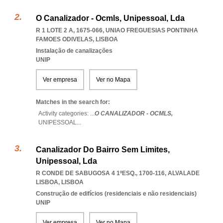
O Canalizador - Ocmls, Unipessoal, Lda
R 1 LOTE 2 A, 1675-066
,
UNIAO FREGUESIAS PONTINHA
FAMOES ODIVELAS
,
LISBOA
Instalação de canalizações
UNIP
Ver empresa
Ver no Mapa
Matches in the search for:
Activity categories: ...
O CANALIZADOR - OCMLS,
UNIPESSOAL
...
Canalizador Do Bairro Sem Limites,
Unipessoal, Lda
R CONDE DE SABUGOSA 4 1ºESQ., 1700-116
,
ALVALADE
LISBOA
,
LISBOA
Construção de edifícios (residenciais e não residenciais)
UNIP
Ver empresa
Ver no Mapa