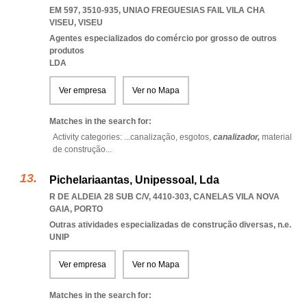
EM 597, 3510-935
,
UNIAO FREGUESIAS FAIL VILA CHA
VISEU
,
VISEU
Agentes especializados do comércio por grosso de outros
produtos
LDA
Ver empresa
Ver no Mapa
Matches in the search for:
Activity categories: ...
canalização,
esgotos,
canalizador,
material
de construção
...
Pichelariaantas, Unipessoal, Lda
R DE ALDEIA 28 SUB C/V, 4410-303
,
CANELAS VILA NOVA
GAIA
,
PORTO
Outras atividades especializadas de construção diversas, n.e.
UNIP
Ver empresa
Ver no Mapa
Matches in the search for: