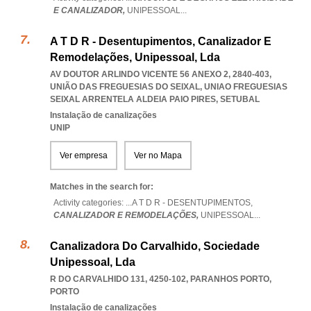
E CANALIZADOR,
UNIPESSOAL
...
A T D R - Desentupimentos, Canalizador E
Remodelações, Unipessoal, Lda
AV DOUTOR ARLINDO VICENTE 56 ANEXO 2, 2840-403,
UNIÃO DAS FREGUESIAS DO SEIXAL
,
UNIAO FREGUESIAS
SEIXAL ARRENTELA ALDEIA PAIO PIRES
,
SETUBAL
Instalação de canalizações
UNIP
Ver empresa
Ver no Mapa
Matches in the search for:
Activity categories: ...
A T D R - DESENTUPIMENTOS,
CANALIZADOR E REMODELAÇÕES,
UNIPESSOAL
...
Canalizadora Do Carvalhido, Sociedade
Unipessoal, Lda
R DO CARVALHIDO 131, 4250-102
,
PARANHOS PORTO
,
PORTO
Instalação de canalizações