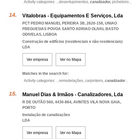
Activity categories: ...
desentupimentos,
canalizador,
picheleiro
...
Vitalobras - Equipamentos E Serviços, Lda
PCT PEDRO MANUEL PEREIRA 3B, 2620-158
,
UNIAO
FREGUESIAS POVOA SANTO ADRIAO OLIVAL BASTO
ODIVELAS
,
LISBOA
Construção de edifícios (residenciais e não residenciais)
LDA
Ver empresa
Ver no Mapa
Matches in the search for:
Activity categories: ...
remodelações,
carpinteiro,
canalizador
...
Manuel Dias & Irmãos - Canalizadores, Lda
R DE OUTÃO 560, 4430-864
,
AVINTES VILA NOVA GAIA
,
PORTO
Instalação de canalizações
LDA
Ver empresa
Ver no Mapa