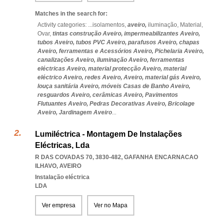
Matches in the search for:
Activity categories: ...
isolamentos,
aveiro,
iluminação,
Material,
Ovar,
tintas construção Aveiro,
impermeabilizantes Aveiro,
tubos Aveiro,
tubos PVC Aveiro,
parafusos Aveiro,
chapas
Aveiro,
ferramentas e Acessórios Aveiro,
Pichelaria Aveiro,
canalizações Aveiro,
iluminação Aveiro,
ferramentas
eléctricas Aveiro,
material protecção Aveiro,
material
eléctrico Aveiro,
redes Aveiro,
Aveiro,
material gás Aveiro,
louça sanitária Aveiro,
móveis Casas de Banho Aveiro,
resguardos Aveiro,
cerâmicas Aveiro,
Pavimentos
Flutuantes Aveiro,
Pedras Decorativas Aveiro,
Bricolage
Aveiro,
Jardinagem Aveiro
...
Lumiléctrica - Montagem De Instalações
Eléctricas, Lda
R DAS COVADAS 70, 3830-482
,
GAFANHA ENCARNACAO
ILHAVO
,
AVEIRO
Instalação eléctrica
LDA
Ver empresa
Ver no Mapa