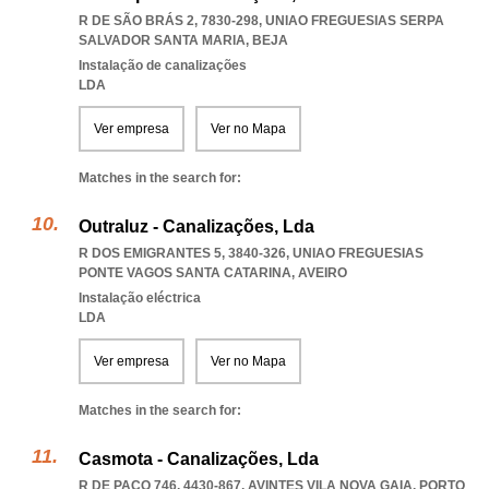
R DE SÃO BRÁS 2, 7830-298
,
UNIAO FREGUESIAS SERPA
SALVADOR SANTA MARIA
,
BEJA
Instalação de canalizações
LDA
Ver empresa
Ver no Mapa
Matches in the search for:
Outraluz - Canalizações, Lda
R DOS EMIGRANTES 5, 3840-326
,
UNIAO FREGUESIAS
PONTE VAGOS SANTA CATARINA
,
AVEIRO
Instalação eléctrica
LDA
Ver empresa
Ver no Mapa
Matches in the search for:
Casmota - Canalizações, Lda
R DE PAÇO 746, 4430-867
,
AVINTES VILA NOVA GAIA
,
PORTO