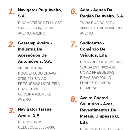
Navigator Pulp Aveiro,
Adra - Águas Da
S.a.
Região De Aveiro, S.a.
R BOMBEIROS CELULOSE
TV DA RUA DA PAZ 4,
S/N, 3800-536
,
CACIA
3800-587
,
CACIA AVEIRO
,
AVEIRO
,
AVEIRO
AVEIRO
Gestamp Aveiro -
Sodicentro -
Indústria De
Comércio De
Acessórios De
Veículos, Lda
Automóveis, S.a.
R MANUEL DE ALMEIDA E
SOUSA 297, 3025-046
,
ZN INDUSTRIAL
UNIAO FREGUESIAS
NOGUEIRA DO CRAVO,
EIRAS SAO PAULO
3700-778
,
UNIAO
FRADES COIMBRA
,
FREGUESIAS NOGUEIRA
COIMBRA
CRAVO PINDELO
OLIVEIRA AZEMEIS
,
Aveiro Coated
AVEIRO
Solutions - Avcs,
Navigator Tissue
Revestimentos De
Aveiro, S.a.
Metais, Unipessoal,
Lda
R BOMBEIROS
CELULOSE, 3800-536
,
R DA PARCELA B 1, 3840-