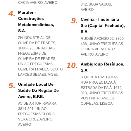
CACIA AVEIRO
,
AVEIRO
342
,
SOSA VAGOS
,
AVEIRO
Martifer -
Construções
Civilria - Imobiliária
Metalomecânicas,
Sic (capital Fechado),
S.a.
S.a.
ZN INDUSTRIAL DE
R JOSÉ AFONSO 62, 3800-
OLIVEIRA DE FRADES,
438
,
UNIAO FREGUESIAS
3680-323, UNIÃO DAS
GLORIA VERA CRUZ
FREGUESIAS DE
AVEIRO
,
AVEIRO
OLIVEIRA DE FRADES
,
Ambigroup Resíduos,
UNIAO FREGUESIAS
OLIVEIRA FRADES SOUTO
S.a.
LAFOES SEJAES
,
VISEU
R QUINTA DAS LAMAS
RUA PROJECTADA À
Unidade Local De
ESTRADA DA PAIÃ, 1679-
Saúde Da Região De
013
,
UNIAO FREGUESIAS
Aveiro, E.p.e.
PONTINHA FAMOES
AV DE ARTUR RAVARA,
ODIVELAS
,
LISBOA
3814-501
,
UNIAO
FREGUESIAS GLORIA
VERA CRUZ AVEIRO
,
AVEIRO