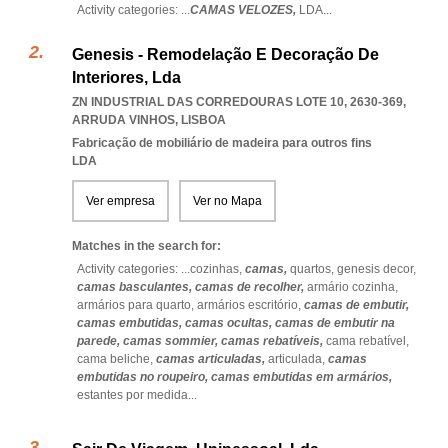
Activity categories: ...
CAMAS VELOZES,
LDA
...
Genesis - Remodelação E Decoração De
Interiores, Lda
ZN INDUSTRIAL DAS CORREDOURAS LOTE 10, 2630-369
,
ARRUDA VINHOS
,
LISBOA
Fabricação de mobiliário de madeira para outros fins
LDA
Ver empresa
Ver no Mapa
Matches in the search for:
Activity categories: ...
cozinhas,
camas,
quartos,
genesis decor,
camas basculantes,
camas de recolher,
armário cozinha,
armários para quarto,
armários escritório,
camas de embutir,
camas embutidas,
camas ocultas,
camas de embutir na
parede,
camas sommier,
camas rebatíveis,
cama rebatível,
cama beliche,
camas articuladas,
articulada,
camas
embutidas no roupeiro,
camas embutidas em armários,
estantes por medida
...