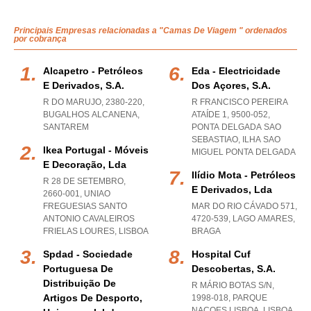
Principais Empresas relacionadas a "Camas De Viagem " ordenados
por cobrança
Alcapetro - Petróleos
Eda - Electricidade
E Derivados, S.a.
Dos Açores, S.a.
R DO MARUJO, 2380-220
,
R FRANCISCO PEREIRA
BUGALHOS ALCANENA
,
ATAÍDE 1, 9500-052
,
SANTAREM
PONTA DELGADA SAO
SEBASTIAO
,
ILHA SAO
Ikea Portugal - Móveis
MIGUEL PONTA DELGADA
E Decoração, Lda
Ilídio Mota - Petróleos
R 28 DE SETEMBRO,
E Derivados, Lda
2660-001
,
UNIAO
FREGUESIAS SANTO
MAR DO RIO CÁVADO 571,
ANTONIO CAVALEIROS
4720-539
,
LAGO AMARES
,
FRIELAS LOURES
,
LISBOA
BRAGA
Spdad - Sociedade
Hospital Cuf
Portuguesa De
Descobertas, S.a.
Distribuição De
R MÁRIO BOTAS S/N,
Artigos De Desporto,
1998-018
,
PARQUE
NACOES LISBOA
,
LISBOA