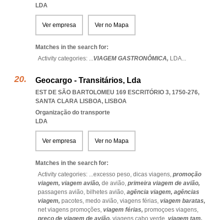
LDA
Ver empresa
Ver no Mapa
Matches in the search for:
Activity categories: ...
VIAGEM GASTRONÔMICA,
LDA
...
Geocargo - Transitários, Lda
EST DE SÃO BARTOLOMEU 169 ESCRITÓRIO 3, 1750-276
,
SANTA CLARA LISBOA
,
LISBOA
Organização do transporte
LDA
Ver empresa
Ver no Mapa
Matches in the search for:
Activity categories: ...
excesso peso,
dicas viagens,
promoção
viagem,
viagem avião,
de avião,
primeira viagem de avião,
passagens avião,
bilhetes avião,
agência viagem,
agências
viagem,
pacotes,
medo avião,
viagens férias,
viagem baratas,
net viagens promoções,
viagem férias,
promoçoes viagens,
preço de viagem de avião,
viagens cabo verde,
viagem tam,