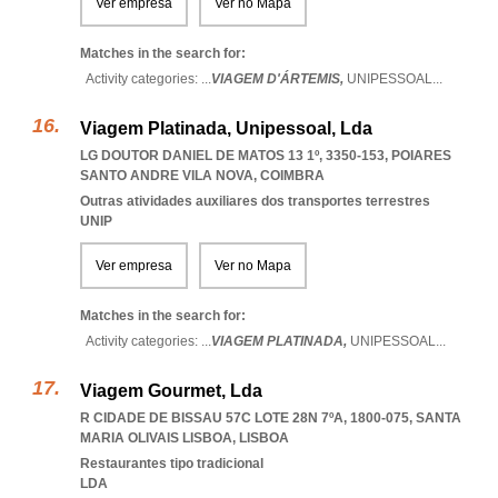
Ver empresa
Ver no Mapa
Matches in the search for:
Activity categories: ...
VIAGEM D'ÁRTEMIS,
UNIPESSOAL
...
Viagem Platinada, Unipessoal, Lda
LG DOUTOR DANIEL DE MATOS 13 1º, 3350-153
,
POIARES
SANTO ANDRE VILA NOVA
,
COIMBRA
Outras atividades auxiliares dos transportes terrestres
UNIP
Ver empresa
Ver no Mapa
Matches in the search for:
Activity categories: ...
VIAGEM PLATINADA,
UNIPESSOAL
...
Viagem Gourmet, Lda
R CIDADE DE BISSAU 57C LOTE 28N 7ºA, 1800-075
,
SANTA
MARIA OLIVAIS LISBOA
,
LISBOA
Restaurantes tipo tradicional
LDA