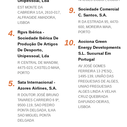
Unipessoal, Lda
EST MONTE DA
Sociedade Comercial
CABREIRA 1/1A, 2610-017
,
C. Santos, S.a.
ALFRAGIDE AMADORA
,
R DA ESTRADA 95, 4470-
LISBOA
600
,
MOREIRA MAIA
,
Rgvs Ibérica -
PORTO
Sociedade Ibérica De
Acciona Green
Produção De Artigos
Energy Developments
De Desporto,
S.l. Sucursal Em
Unipessoal, Lda
Portugal
R CENTRAL DE MANDIM,
AV JOSÉ GOMES
4475-023
,
CASTELO MAIA
,
FERREIRA 13 2ºESQ.,
PORTO
1495-139, UNIÃO DAS
FREGUESIAS DE ALGES
,
Sata Internacional -
UNIAO FREGUESIAS
Azores Airlines, S.a.
ALGES LINDA A VELHA
R DOUTOR JOSÉ BRUNO
CRUZ QUEBRADA
TAVARES CARREIRO 6 9º,
DAFUNDO OEIRAS
,
9500-119
,
SAO PEDRO
LISBOA
PONTA DELGADA
,
ILHA
SAO MIGUEL PONTA
DELGADA