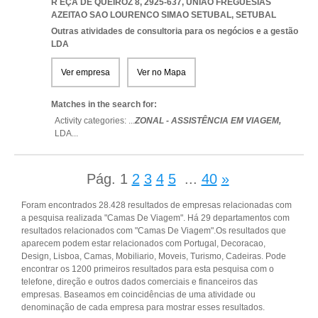
R EÇA DE QUEIRÓZ 8, 2925-637
,
UNIAO FREGUESIAS
AZEITAO SAO LOURENCO SIMAO SETUBAL
,
SETUBAL
Outras atividades de consultoria para os negócios e a gestão
LDA
Ver empresa
Ver no Mapa
Matches in the search for:
Activity categories: ...
ZONAL - ASSISTÊNCIA EM VIAGEM,
LDA
...
Pág.
1
2
3
4
5
...
40
»
Foram encontrados 28.428 resultados de empresas relacionadas com
a pesquisa realizada "Camas De Viagem". Há 29 departamentos com
resultados relacionados com "Camas De Viagem".Os resultados que
aparecem podem estar relacionados com Portugal, Decoracao,
Design, Lisboa, Camas, Mobiliario, Moveis, Turismo, Cadeiras. Pode
encontrar os 1200 primeiros resultados para esta pesquisa com o
telefone, direção e outros dados comerciais e financeiros das
empresas. Baseamos em coincidências de uma atividade ou
denominação de cada empresa para mostrar esses resultados.