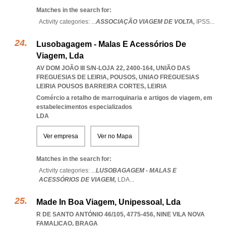
Matches in the search for:
Activity categories: ...
ASSOCIAÇÃO VIAGEM DE VOLTA,
IPSS
...
Lusobagagem - Malas E Acessórios De
Viagem, Lda
AV DOM JOÃO III S/N-LOJA 22, 2400-164, UNIÃO DAS
FREGUESIAS DE LEIRIA, POUSOS
,
UNIAO FREGUESIAS
LEIRIA POUSOS BARREIRA CORTES
,
LEIRIA
Comércio a retalho de marroquinaria e artigos de viagem, em
estabelecimentos especializados
LDA
Ver empresa
Ver no Mapa
Matches in the search for:
Activity categories: ...
LUSOBAGAGEM - MALAS E
ACESSÓRIOS DE VIAGEM,
LDA
...
Made In Boa Viagem, Unipessoal, Lda
R DE SANTO ANTÓNIO 46/105, 4775-456
,
NINE VILA NOVA
FAMALICAO
,
BRAGA