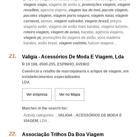
viagem viajar,
viagens de avião a,
promoções viagem,
viagem
reveillon,
agencia viajens,
viagem lua de mel,
pacote viagem,
pacotes viagem,
viagem porto seguro,
viagem natal,
viagem
carnaval,
aereas,
viagem salvador,
viagem brasil,
preços
viagens avião,
viagens de avião mais baratas,
viagens turismo,
roteiro viagem,
viagem de aviao,
baratas,
agência viagens,
viagem pt,
promoções de viagens de avião,
voos madeira
baratos,
avião brasil,
viagem sozinho,
halcon viagens
...
Valigia - Acessórios De Moda E Viagem, Lda
R 19 188, 4500-255
,
ESPINHO
,
AVEIRO
Comércio a retalho de marroquinaria e artigos de viagem, em
estabelecimentos especializados
LDA
Ver empresa
Ver no Mapa
Matches in the search for:
Activity categories: ...
VALIGIA - ACESSÓRIOS DE MODA E
VIAGEM,
LDA
...
Associação Trilhos Da Boa Viagem