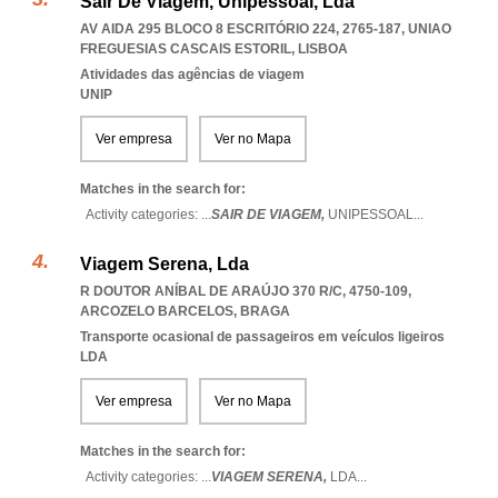
Sair De Viagem, Unipessoal, Lda
AV AIDA 295 BLOCO 8 ESCRITÓRIO 224, 2765-187
,
UNIAO
FREGUESIAS CASCAIS ESTORIL
,
LISBOA
Atividades das agências de viagem
UNIP
Ver empresa
Ver no Mapa
Matches in the search for:
Activity categories: ...
SAIR DE VIAGEM,
UNIPESSOAL
...
Viagem Serena, Lda
R DOUTOR ANÍBAL DE ARAÚJO 370 R/C, 4750-109
,
ARCOZELO BARCELOS
,
BRAGA
Transporte ocasional de passageiros em veículos ligeiros
LDA
Ver empresa
Ver no Mapa
Matches in the search for:
Activity categories: ...
VIAGEM SERENA,
LDA
...