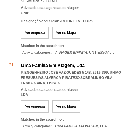
SESIMBRA
,
SETUBAL
Atividades das agências de viagem
UNIP
Designação comercial: ANTONIETA TOURS
Ver empresa
Ver no Mapa
Matches in the search for:
Activity categories: ...
A VIAGEM INFINITA,
UNIPESSOAL
...
Uma Família Em Viagem, Lda
R ENGENHEIRO JOSÉ VAZ GUEDES 5 1ºB, 2615-399
,
UNIAO
FREGUESIAS ALVERCA RIBATEJO SOBRALINHO VILA
FRANCA XIRA
,
LISBOA
Atividades das agências de viagem
LDA
Ver empresa
Ver no Mapa
Matches in the search for:
Activity categories: ...
UMA FAMÍLIA EM VIAGEM,
LDA
...