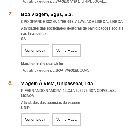
Activity categories: ...
VIAGEM VITAL,
UNIPESSOAL
...
Boa Viagem, Sgps, S.a.
CPO GRANDE 382 4º, 1700-097
,
ALVALADE LISBOA
,
LISBOA
Atividades das sociedades gestoras de participações sociais
não financeiras
SA
Ver empresa
Ver no Mapa
Matches in the search for:
Activity categories: ...
BOA VIAGEM,
SGPS
...
Viagem À Vista, Unipessoal, Lda
R FERNANDO NAMORA 4 LOJA 3, 2675-487
,
ODIVELAS
,
LISBOA
Atividades das agências de viagem
UNIP
Ver empresa
Ver no Mapa