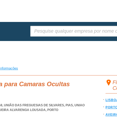
Pesquisar:
informações
F
a para Camaras Ocultas
C
LISBO
68, UNIÃO DAS FREGUESIAS DE SILVARES, PIAS
,
UNIAO
PORT
GUEIRA ALVARENGA LOUSADA
,
PORTO
AVEIR