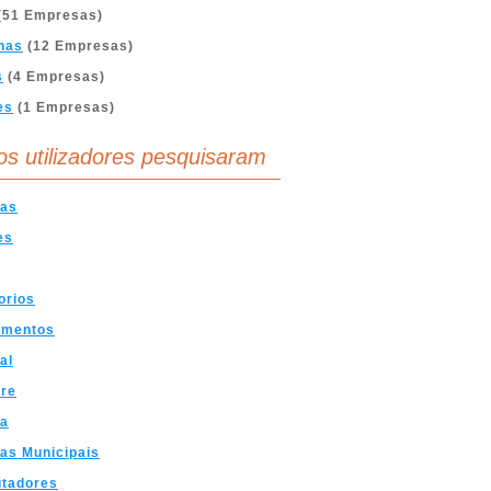
(51 Empresas)
nas
(12 Empresas)
s
(4 Empresas)
es
(1 Empresas)
os utilizadores pesquisaram
as
es
orios
amentos
al
are
a
as Municipais
tadores