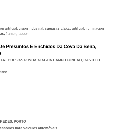
n artificial,
visión industrial,
camaras vision,
artificial,
iluminacion
ras,
frame grabber
...
 De Presuntos E Enchidos Da Cova Da Beira,
a
 FREGUESIAS POVOA ATALAIA CAMPO FUNDAO
,
CASTELO
carne
AREDES
,
PORTO
essórios para veículos automóveis