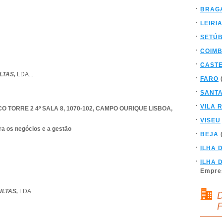
BRAG
LEIRI
SETÚ
COIM
CAST
LTAS,
LDA
...
FARO
SANT
VILA 
TORRE 2 4º SALA 8, 1070-102
,
CAMPO OURIQUE LISBOA
,
VISEU
ra os negócios e a gestão
BEJA
ILHA 
ILHA 
Empre
LTAS,
LDA
...
D
F