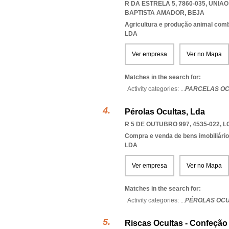
R DA ESTRELA 5, 7860-035
,
UNIAO
BAPTISTA AMADOR
,
BEJA
Agricultura e produção animal com
LDA
Ver empresa
Ver no Mapa
Matches in the search for:
Activity categories: ...
PARCELAS OC
Pérolas Ocultas, Lda
R 5 DE OUTUBRO 997, 4535-022
,
L
Compra e venda de bens imobiliári
LDA
Ver empresa
Ver no Mapa
Matches in the search for:
Activity categories: ...
PÉROLAS OCU
Riscas Ocultas - Confeção