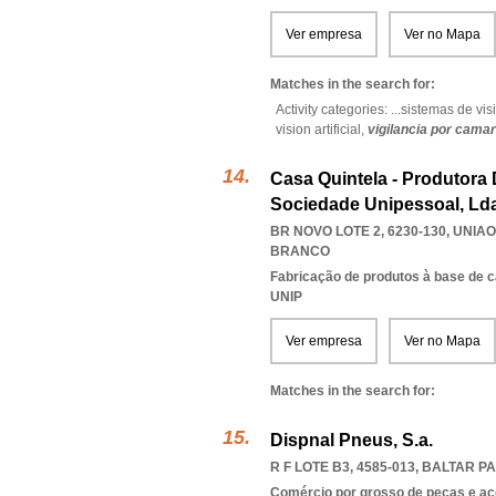
Ver empresa
Ver no Mapa
Matches in the search for:
Activity categories: ...
sistemas de visió
vision artificial,
vigilancia por cama
Casa Quintela - Produtora
Sociedade Unipessoal, Ld
BR NOVO LOTE 2, 6230-130
,
UNIAO
BRANCO
Fabricação de produtos à base de 
UNIP
Ver empresa
Ver no Mapa
Matches in the search for:
Dispnal Pneus, S.a.
R F LOTE B3, 4585-013
,
BALTAR P
Comércio por grosso de peças e ac