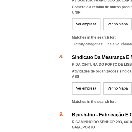
AV DOUTOR FRANCISCO SÁ CARNEI
Comércio a retalho de outros produ
UNIP
Ver empresa
Ver no Mapa
Matches in the search for:
Activity categories: ...
de alvo,
câmara
Sindicato Da Mestrança E
R DA CINTURA DO PORTO DE LISB
Atividades de organizações sindica
ASS
Ver empresa
Ver no Mapa
Matches in the search for:
Bjsc-h-frio - Fabricação E
R CAMINHO DO SENHOR 293, 4410
GAIA
,
PORTO