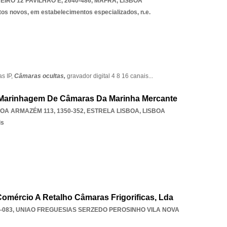
RO 12 PAVILHÃO E, 2640-486
,
MAFRA
,
LISBOA
tos novos, em estabelecimentos especializados, n.e.
s IP,
Câmaras ocultas,
gravador digital 4 8 16 canais
...
 Marinhagem De Câmaras Da Marinha Mercante
OA ARMAZÉM 113, 1350-352
,
ESTRELA LISBOA
,
LISBOA
is
 Comércio A Retalho Câmaras Frigorificas, Lda
-083
,
UNIAO FREGUESIAS SERZEDO PEROSINHO VILA NOVA