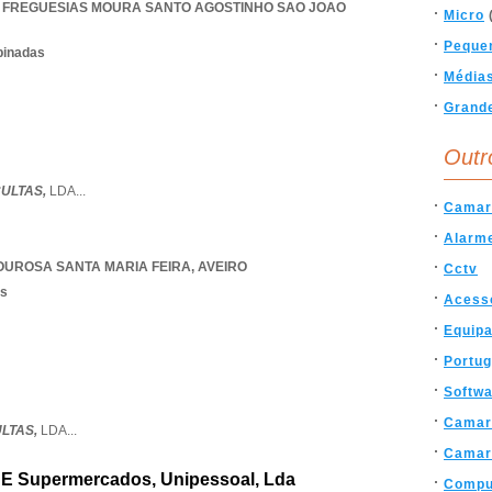
 FREGUESIAS MOURA SANTO AGOSTINHO SAO JOAO
Micro
Peque
binadas
Média
Grand
Outr
ULTAS,
LDA
...
Camar
Alarm
OUROSA SANTA MARIA FEIRA
,
AVEIRO
Cctv
os
Acess
Equip
Portug
Softw
Camar
LTAS,
LDA
...
Camar
 E Supermercados, Unipessoal, Lda
Compu