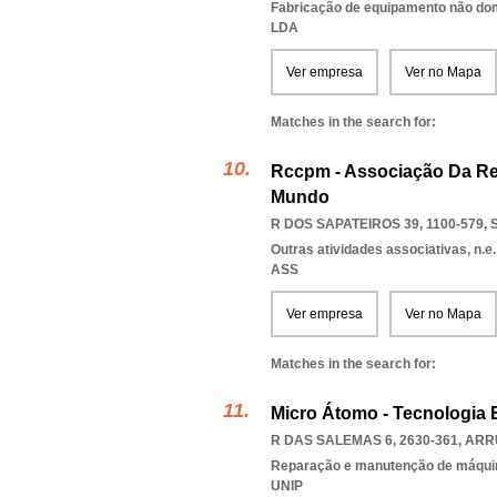
Fabricação de equipamento não domé
LDA
Ver empresa
Ver no Mapa
Matches in the search for:
Rccpm - Associação Da R
Mundo
R DOS SAPATEIROS 39, 1100-579
,
Outras atividades associativas, n.e.
ASS
Ver empresa
Ver no Mapa
Matches in the search for:
Micro Átomo - Tecnologia E
R DAS SALEMAS 6, 2630-361
,
ARR
Reparação e manutenção de máqui
UNIP