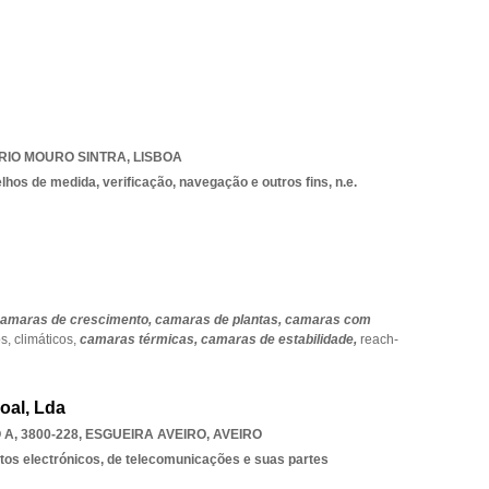
RIO MOURO SINTRA
,
LISBOA
hos de medida, verificação, navegação e outros fins, n.e.
amaras de crescimento,
camaras de plantas,
camaras com
os,
climáticos,
camaras térmicas,
camaras de estabilidade,
reach-
oal, Lda
A, 3800-228
,
ESGUEIRA AVEIRO
,
AVEIRO
os electrónicos, de telecomunicações e suas partes