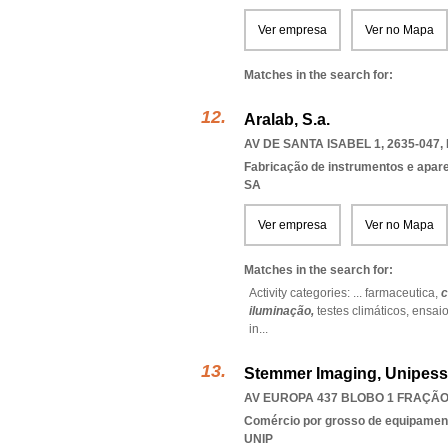
Ver empresa
Ver no Mapa
Matches in the search for:
Aralab, S.a.
AV DE SANTA ISABEL 1, 2635-047
,
Fabricação de instrumentos e aparel
SA
Ver empresa
Ver no Mapa
Matches in the search for:
Activity categories: ...
farmaceutica,
c
iluminação,
testes climáticos,
ensai
in
...
Stemmer Imaging, Unipess
AV EUROPA 437 BLOBO 1 FRAÇÃO 
Comércio por grosso de equipament
UNIP