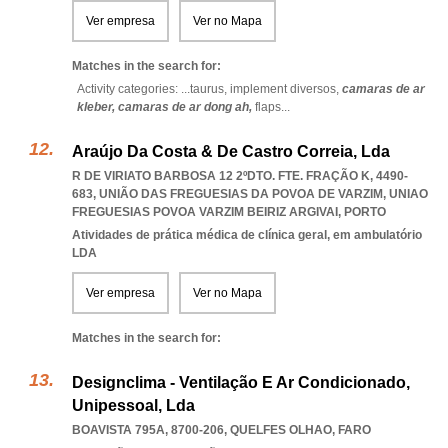
Ver empresa
Ver no Mapa
Matches in the search for:
Activity categories: ...
taurus,
implement diversos,
camaras de ar
kleber,
camaras de ar dong ah,
flaps
...
Araújo Da Costa & De Castro Correia, Lda
R DE VIRIATO BARBOSA 12 2ºDTO. FTE. FRAÇÃO K, 4490-
683, UNIÃO DAS FREGUESIAS DA POVOA DE VARZIM
,
UNIAO
FREGUESIAS POVOA VARZIM BEIRIZ ARGIVAI
,
PORTO
Atividades de prática médica de clínica geral, em ambulatório
LDA
Ver empresa
Ver no Mapa
Matches in the search for:
Designclima - Ventilação E Ar Condicionado,
Unipessoal, Lda
BOAVISTA 795A, 8700-206
,
QUELFES OLHAO
,
FARO