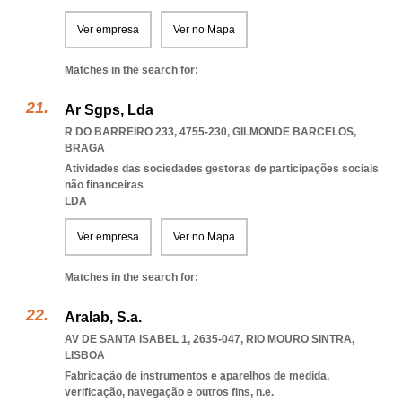
Ver empresa
Ver no Mapa
Matches in the search for:
Ar Sgps, Lda
R DO BARREIRO 233, 4755-230
,
GILMONDE BARCELOS
,
BRAGA
Atividades das sociedades gestoras de participações sociais
não financeiras
LDA
Ver empresa
Ver no Mapa
Matches in the search for:
Aralab, S.a.
AV DE SANTA ISABEL 1, 2635-047
,
RIO MOURO SINTRA
,
LISBOA
Fabricação de instrumentos e aparelhos de medida,
verificação, navegação e outros fins, n.e.