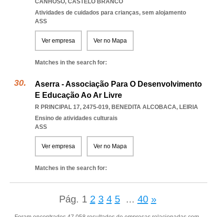
CANHOSO
,
CASTELO BRANCO
Atividades de cuidados para crianças, sem alojamento
ASS
Ver empresa
Ver no Mapa
Matches in the search for:
Aserra - Associação Para O Desenvolvimento
E Educação Ao Ar Livre
R PRINCIPAL 17, 2475-019
,
BENEDITA ALCOBACA
,
LEIRIA
Ensino de atividades culturais
ASS
Ver empresa
Ver no Mapa
Matches in the search for:
Pág.
1
2
3
4
5
...
40
»