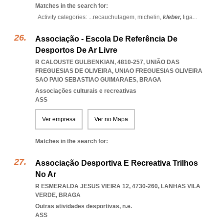
Matches in the search for:
Activity categories: ...
recauchutagem,
michelin,
kleber,
liga
...
Associação - Escola De Referência De
Desportos De Ar Livre
R CALOUSTE GULBENKIAN, 4810-257, UNIÃO DAS
FREGUESIAS DE OLIVEIRA
,
UNIAO FREGUESIAS OLIVEIRA
SAO PAIO SEBASTIAO GUIMARAES
,
BRAGA
Associações culturais e recreativas
ASS
Ver empresa
Ver no Mapa
Matches in the search for:
Associação Desportiva E Recreativa Trilhos
No Ar
R ESMERALDA JESUS VIEIRA 12, 4730-260
,
LANHAS VILA
VERDE
,
BRAGA
Outras atividades desportivas, n.e.
ASS