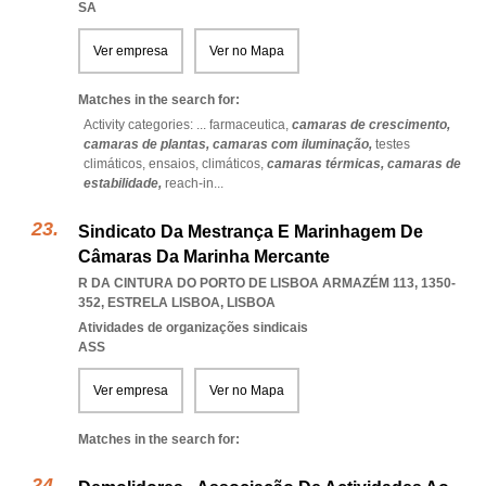
SA
Ver empresa
Ver no Mapa
Matches in the search for:
Activity categories: ...
farmaceutica,
camaras de crescimento,
camaras de plantas,
camaras com iluminação,
testes
climáticos,
ensaios,
climáticos,
camaras térmicas,
camaras de
estabilidade,
reach-in
...
Sindicato Da Mestrança E Marinhagem De
Câmaras Da Marinha Mercante
R DA CINTURA DO PORTO DE LISBOA ARMAZÉM 113, 1350-
352
,
ESTRELA LISBOA
,
LISBOA
Atividades de organizações sindicais
ASS
Ver empresa
Ver no Mapa
Matches in the search for: