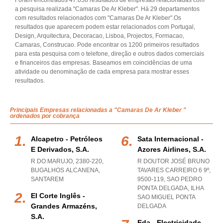
Foram encontrados 47.058 resultados de empresas relacionadas com
a pesquisa realizada "Camaras De Ar Kleber". Há 29 departamentos
com resultados relacionados com "Camaras De Ar Kleber".Os
resultados que aparecem podem estar relacionados com Portugal,
Design, Arquitectura, Decoracao, Lisboa, Projectos, Formacao,
Camaras, Construcao. Pode encontrar os 1200 primeiros resultados
para esta pesquisa com o telefone, direção e outros dados comerciais
e financeiros das empresas. Baseamos em coincidências de uma
atividade ou denominação de cada empresa para mostrar esses
resultados.
Principais Empresas relacionadas a "Camaras De Ar Kleber "
ordenados por cobrança
Alcapetro - Petróleos
Sata Internacional -
E Derivados, S.a.
Azores Airlines, S.a.
R DO MARUJO, 2380-220
,
R DOUTOR JOSÉ BRUNO
BUGALHOS ALCANENA
,
TAVARES CARREIRO 6 9º,
SANTAREM
9500-119
,
SAO PEDRO
PONTA DELGADA
,
ILHA
El Corte Inglês -
SAO MIGUEL PONTA
Grandes Armazéns,
DELGADA
S.a.
Eda - Electricidade