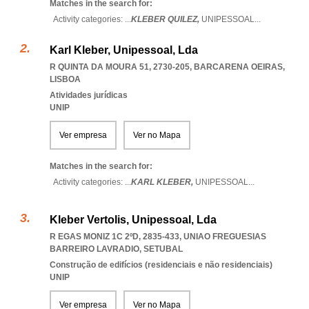
Matches in the search for:
Activity categories: ...
KLEBER QUILEZ,
UNIPESSOAL
...
Karl Kleber, Unipessoal, Lda
R QUINTA DA MOURA 51, 2730-205
,
BARCARENA OEIRAS
,
LISBOA
Atividades jurídicas
UNIP
Ver empresa
Ver no Mapa
Matches in the search for:
Activity categories: ...
KARL KLEBER,
UNIPESSOAL
...
Kleber Vertolis, Unipessoal, Lda
R EGAS MONIZ 1C 2ºD, 2835-433
,
UNIAO FREGUESIAS
BARREIRO LAVRADIO
,
SETUBAL
Construção de edifícios (residenciais e não residenciais)
UNIP
Ver empresa
Ver no Mapa