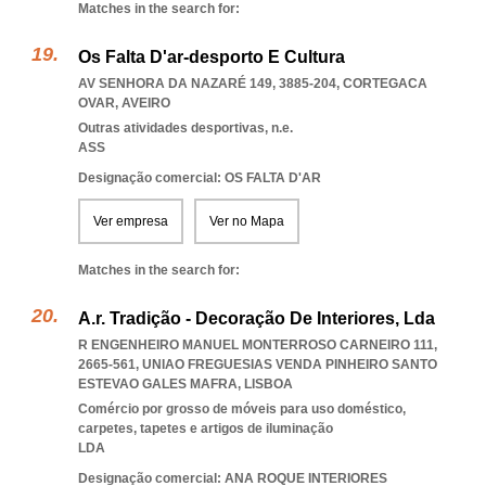
Matches in the search for:
Os Falta D'ar-desporto E Cultura
AV SENHORA DA NAZARÉ 149, 3885-204
,
CORTEGACA
OVAR
,
AVEIRO
Outras atividades desportivas, n.e.
ASS
Designação comercial: OS FALTA D'AR
Ver empresa
Ver no Mapa
Matches in the search for:
A.r. Tradição - Decoração De Interiores, Lda
R ENGENHEIRO MANUEL MONTERROSO CARNEIRO 111,
2665-561
,
UNIAO FREGUESIAS VENDA PINHEIRO SANTO
ESTEVAO GALES MAFRA
,
LISBOA
Comércio por grosso de móveis para uso doméstico,
carpetes, tapetes e artigos de iluminação
LDA
Designação comercial: ANA ROQUE INTERIORES