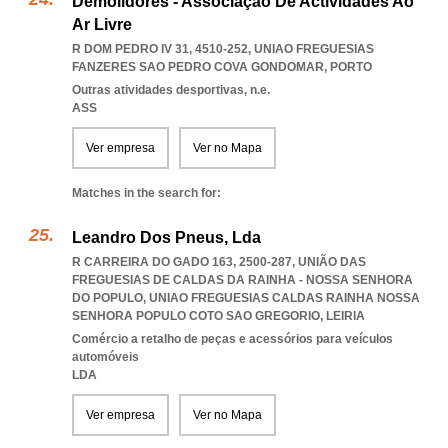
Demolidores - Associação De Actividades Ao
Ar Livre
R DOM PEDRO IV 31, 4510-252
,
UNIAO FREGUESIAS
FANZERES SAO PEDRO COVA GONDOMAR
,
PORTO
Outras atividades desportivas, n.e.
ASS
Ver empresa
Ver no Mapa
Matches in the search for:
Leandro Dos Pneus, Lda
R CARREIRA DO GADO 163, 2500-287, UNIÃO DAS
FREGUESIAS DE CALDAS DA RAINHA - NOSSA SENHORA
DO POPULO
,
UNIAO FREGUESIAS CALDAS RAINHA NOSSA
SENHORA POPULO COTO SAO GREGORIO
,
LEIRIA
Comércio a retalho de peças e acessórios para veículos
automóveis
LDA
Ver empresa
Ver no Mapa