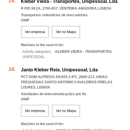
Kleber Vieira - Transportes, Unipessoal, Lda
R PIO XII 2A, 2700-657
,
VENTEIRA AMADORA
,
LISBOA
Transportes rodoviários de mercadorias
UNIP
Ver empresa
Ver no Mapa
Matches in the search for:
Activity categories: ...
KLEBER VIEIRA - TRANSPORTES,
UNIPESSOAL
...
Janio Kleber Reis, Unipessoal, Lda
PCT DOM ALFREDO ANJOS 2 8ºC, 2660-213
,
UNIAO
FREGUESIAS SANTO ANTONIO CAVALEIROS FRIELAS
LOURES
,
LISBOA
Atividades de telecomunicações por fio
UNIP
Ver empresa
Ver no Mapa
Matches in the search for: