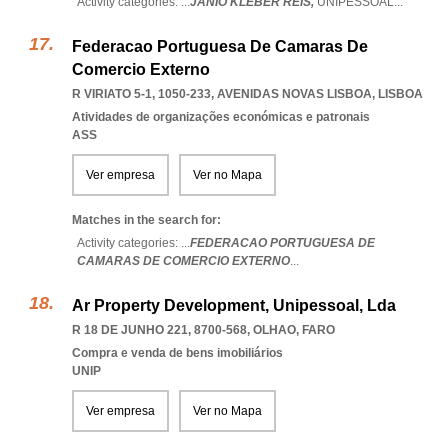
Activity categories: ...
JANIO KLEBER REIS,
UNIPESSOAL
...
Federacao Portuguesa De Camaras De
Comercio Externo
R VIRIATO 5-1, 1050-233
,
AVENIDAS NOVAS LISBOA
,
LISBOA
Atividades de organizações económicas e patronais
ASS
Ver empresa
Ver no Mapa
Matches in the search for:
Activity categories: ...
FEDERACAO PORTUGUESA DE
CAMARAS DE COMERCIO EXTERNO
...
Ar Property Development, Unipessoal, Lda
R 18 DE JUNHO 221, 8700-568
,
OLHAO
,
FARO
Compra e venda de bens imobiliários
UNIP
Ver empresa
Ver no Mapa