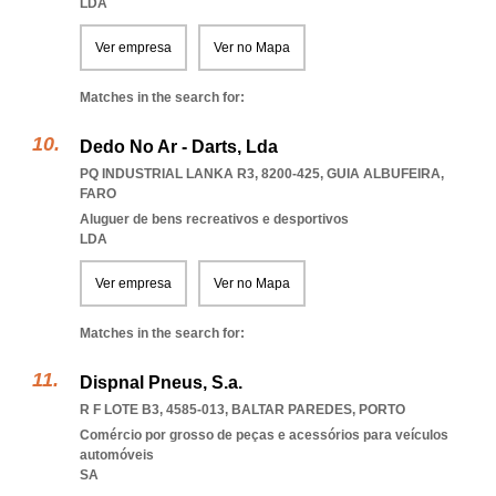
LDA
Ver empresa
Ver no Mapa
Matches in the search for:
Dedo No Ar - Darts, Lda
PQ INDUSTRIAL LANKA R3, 8200-425
,
GUIA ALBUFEIRA
,
FARO
Aluguer de bens recreativos e desportivos
LDA
Ver empresa
Ver no Mapa
Matches in the search for:
Dispnal Pneus, S.a.
R F LOTE B3, 4585-013
,
BALTAR PAREDES
,
PORTO
Comércio por grosso de peças e acessórios para veículos
automóveis
SA