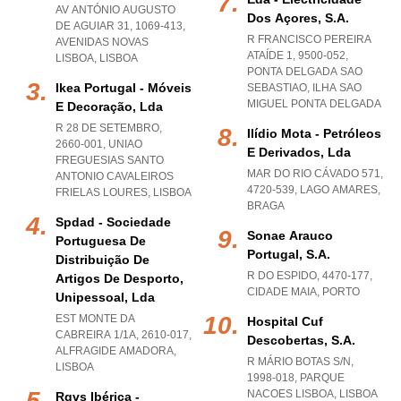
AV ANTÓNIO AUGUSTO
Dos Açores, S.a.
DE AGUIAR 31, 1069-413
,
R FRANCISCO PEREIRA
AVENIDAS NOVAS
ATAÍDE 1, 9500-052
,
LISBOA
,
LISBOA
PONTA DELGADA SAO
Ikea Portugal - Móveis
SEBASTIAO
,
ILHA SAO
MIGUEL PONTA DELGADA
E Decoração, Lda
R 28 DE SETEMBRO,
Ilídio Mota - Petróleos
2660-001
,
UNIAO
E Derivados, Lda
FREGUESIAS SANTO
MAR DO RIO CÁVADO 571,
ANTONIO CAVALEIROS
4720-539
,
LAGO AMARES
,
FRIELAS LOURES
,
LISBOA
BRAGA
Spdad - Sociedade
Sonae Arauco
Portuguesa De
Portugal, S.a.
Distribuição De
R DO ESPIDO, 4470-177
,
Artigos De Desporto,
CIDADE MAIA
,
PORTO
Unipessoal, Lda
EST MONTE DA
Hospital Cuf
CABREIRA 1/1A, 2610-017
,
Descobertas, S.a.
ALFRAGIDE AMADORA
,
R MÁRIO BOTAS S/N,
LISBOA
1998-018
,
PARQUE
NACOES LISBOA
,
LISBOA
Rgvs Ibérica -