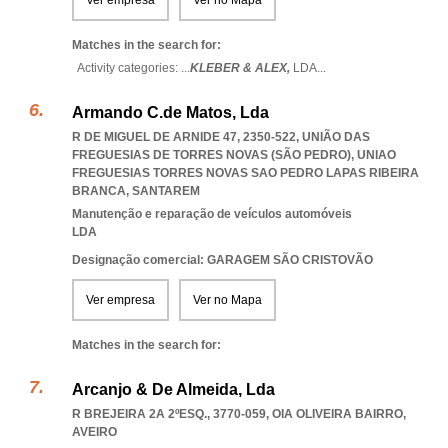
Ver empresa
Ver no Mapa
Matches in the search for:
Activity categories: ...
KLEBER & ALEX,
LDA
...
Armando C.de Matos, Lda
R DE MIGUEL DE ARNIDE 47, 2350-522, UNIÃO DAS
FREGUESIAS DE TORRES NOVAS (SÃO PEDRO)
,
UNIAO
FREGUESIAS TORRES NOVAS SAO PEDRO LAPAS RIBEIRA
BRANCA
,
SANTAREM
Manutenção e reparação de veículos automóveis
LDA
Designação comercial: GARAGEM SÃO CRISTOVÃO
Ver empresa
Ver no Mapa
Matches in the search for:
Arcanjo & De Almeida, Lda
R BREJEIRA 2A 2ºESQ., 3770-059
,
OIA OLIVEIRA BAIRRO
,
AVEIRO