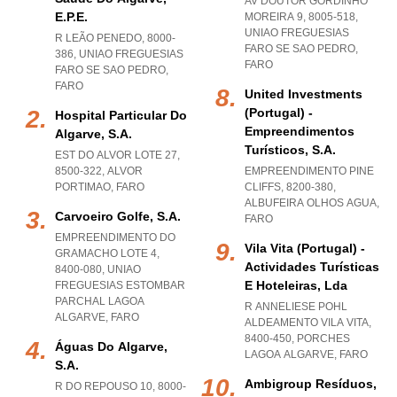
AV DOUTOR GORDINHO
E.p.e.
MOREIRA 9, 8005-518
,
UNIAO FREGUESIAS
R LEÃO PENEDO, 8000-
FARO SE SAO PEDRO
,
386
,
UNIAO FREGUESIAS
FARO
FARO SE SAO PEDRO
,
FARO
United Investments
(portugal) -
Hospital Particular Do
Empreendimentos
Algarve, S.a.
Turísticos, S.a.
EST DO ALVOR LOTE 27,
8500-322
,
ALVOR
EMPREENDIMENTO PINE
PORTIMAO
,
FARO
CLIFFS, 8200-380
,
ALBUFEIRA OLHOS AGUA
,
Carvoeiro Golfe, S.a.
FARO
EMPREENDIMENTO DO
Vila Vita (portugal) -
GRAMACHO LOTE 4,
Actividades Turísticas
8400-080
,
UNIAO
E Hoteleiras, Lda
FREGUESIAS ESTOMBAR
PARCHAL LAGOA
R ANNELIESE POHL
ALGARVE
,
FARO
ALDEAMENTO VILA VITA,
8400-450
,
PORCHES
Águas Do Algarve,
LAGOA ALGARVE
,
FARO
S.a.
Ambigroup Resíduos,
R DO REPOUSO 10, 8000-