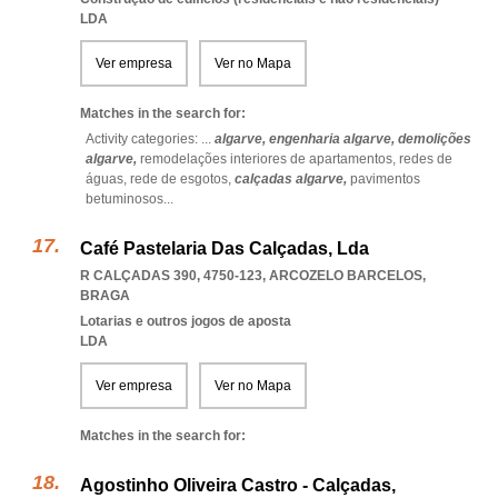
LDA
Ver empresa
Ver no Mapa
Matches in the search for:
Activity categories: ...
algarve,
engenharia algarve,
demolições
algarve,
remodelações interiores de apartamentos,
redes de
águas,
rede de esgotos,
calçadas algarve,
pavimentos
betuminosos
...
Café Pastelaria Das Calçadas, Lda
R CALÇADAS 390, 4750-123
,
ARCOZELO BARCELOS
,
BRAGA
Lotarias e outros jogos de aposta
LDA
Ver empresa
Ver no Mapa
Matches in the search for:
Agostinho Oliveira Castro - Calçadas,