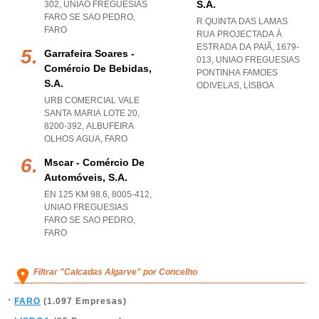
S.a.
302
,
UNIAO FREGUESIAS
FARO SE SAO PEDRO
,
R QUINTA DAS LAMAS
FARO
RUA PROJECTADA À
ESTRADA DA PAIÃ, 1679-
Garrafeira Soares -
013
,
UNIAO FREGUESIAS
Comércio De Bebidas,
PONTINHA FAMOES
S.a.
ODIVELAS
,
LISBOA
URB COMERCIAL VALE
SANTA MARIA LOTE 20,
8200-392
,
ALBUFEIRA
OLHOS AGUA
,
FARO
Mscar - Comércio De
Automóveis, S.a.
EN 125 KM 98.6, 8005-412
,
UNIAO FREGUESIAS
FARO SE SAO PEDRO
,
FARO
Filtrar "Calcadas Algarve" por Concelho
FARO
(1.097 Empresas)