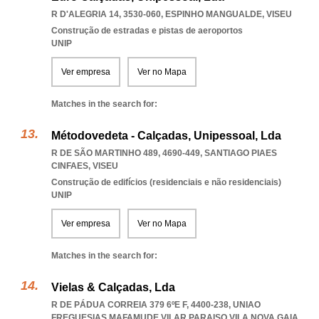
R D'ALEGRIA 14, 3530-060
,
ESPINHO MANGUALDE
,
VISEU
Construção de estradas e pistas de aeroportos
UNIP
Ver empresa
Ver no Mapa
Matches in the search for:
Métodovedeta - Calçadas, Unipessoal, Lda
R DE SÃO MARTINHO 489, 4690-449
,
SANTIAGO PIAES
CINFAES
,
VISEU
Construção de edifícios (residenciais e não residenciais)
UNIP
Ver empresa
Ver no Mapa
Matches in the search for:
Vielas & Calçadas, Lda
R DE PÁDUA CORREIA 379 6ºE F, 4400-238
,
UNIAO
FREGUESIAS MAFAMUDE VILAR PARAISO VILA NOVA GAIA
,