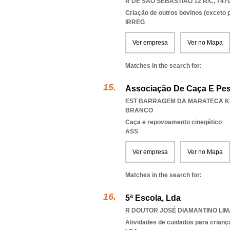
R DE SÃO SEBASTIÃO 12 R/C, 747
Criação de outros bovinos (exceto p
IRREG
Ver empresa
Ver no Mapa
Matches in the search for:
Associação De Caça E Pesc
EST BARRAGEM DA MARATECA KM 
BRANCO
Caça e repovoamento cinegético
ASS
Ver empresa
Ver no Mapa
Matches in the search for:
5ª Escola, Lda
R DOUTOR JOSÉ DIAMANTINO LIMA
Atividades de cuidados para crianç