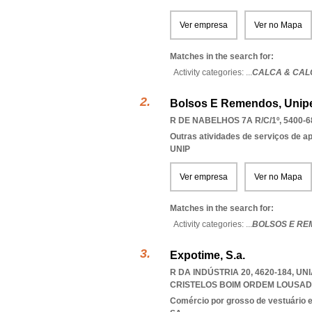
Ver empresa
Ver no Mapa
Matches in the search for:
Activity categories: ...
CALCA & CAL
Bolsos E Remendos, Unipe
R DE NABELHOS 7A R/C/1º, 5400-6
Outras atividades de serviços de a
UNIP
Ver empresa
Ver no Mapa
Matches in the search for:
Activity categories: ...
BOLSOS E RE
Expotime, S.a.
R DA INDÚSTRIA 20, 4620-184, U
CRISTELOS BOIM ORDEM LOUSA
Comércio por grosso de vestuário 