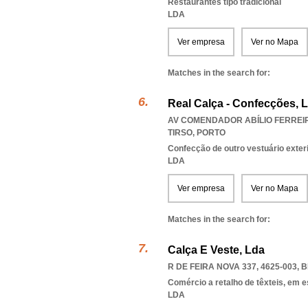
Restaurantes tipo tradicional
LDA
Ver empresa
Ver no Mapa
Matches in the search for:
Real Calça - Confecções, 
AV COMENDADOR ABÍLIO FERREIRA
TIRSO
,
PORTO
Confecção de outro vestuário exter
LDA
Ver empresa
Ver no Mapa
Matches in the search for:
Calça E Veste, Lda
R DE FEIRA NOVA 337, 4625-003
,
B
Comércio a retalho de têxteis, em 
LDA