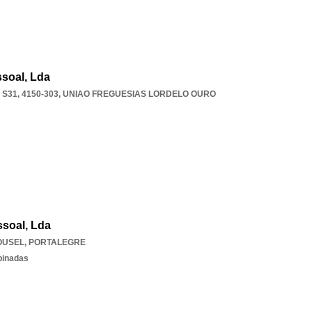
ssoal, Lda
S31, 4150-303
,
UNIAO FREGUESIAS LORDELO OURO
ssoal, Lda
OUSEL
,
PORTALEGRE
binadas