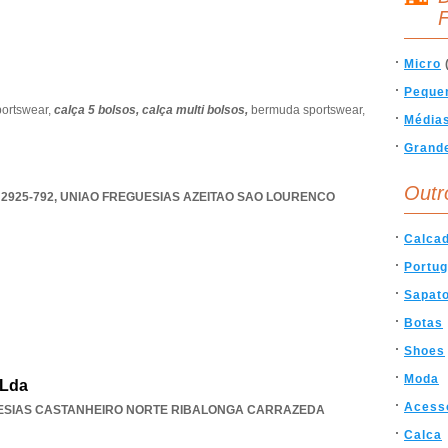
F
Micro
Peque
portswear,
calça 5 bolsos,
calça multi bolsos,
bermuda sportswear,
Média
Grand
Outr
2925-792
,
UNIAO FREGUESIAS AZEITAO SAO LOURENCO
Calca
Portug
Sapat
Botas
Shoes
Moda
 Lda
Acess
ESIAS CASTANHEIRO NORTE RIBALONGA CARRAZEDA
Calca