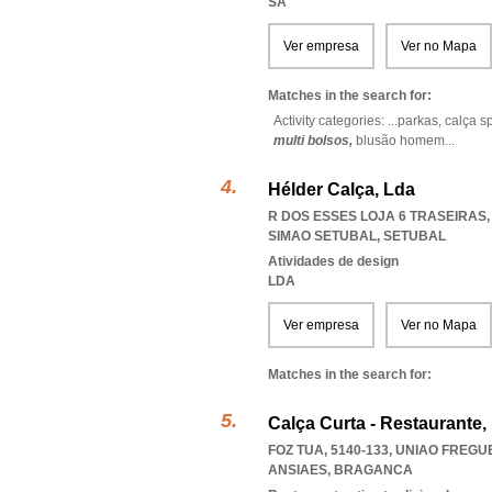
SA
Ver empresa
Ver no Mapa
Matches in the search for:
Activity categories: ...
parkas,
calça s
multi bolsos,
blusão homem
...
Hélder Calça, Lda
R DOS ESSES LOJA 6 TRASEIRAS, 
SIMAO SETUBAL
,
SETUBAL
Atividades de design
LDA
Ver empresa
Ver no Mapa
Matches in the search for:
Calça Curta - Restaurante,
FOZ TUA, 5140-133
,
UNIAO FREGU
ANSIAES
,
BRAGANCA