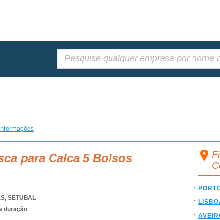
Pesquisar:
informações
Fi
sca para Calca 5 Bolsos
C
PORT
ES
,
SETUBAL
LISBO
ta duração
AVEIR