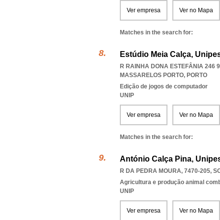
Ver empresa
Ver no Mapa
Matches in the search for:
Estúdio Meia Calça, Unipe
R RAINHA DONA ESTEFÂNIA 246 9 
MASSARELOS PORTO
,
PORTO
Edição de jogos de computador
UNIP
Ver empresa
Ver no Mapa
Matches in the search for:
António Calça Pina, Unipe
R DA PEDRA MOURA, 7470-205
,
S
Agricultura e produção animal com
UNIP
Ver empresa
Ver no Mapa