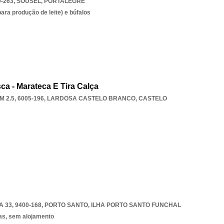
0-263
,
SOUSEL
,
PORTALEGRE
ara produção de leite) e búfalos
a - Marateca E Tira Calça
2.5, 6005-196
,
LARDOSA CASTELO BRANCO
,
CASTELO
 33, 9400-168
,
PORTO SANTO
,
ILHA PORTO SANTO FUNCHAL
as, sem alojamento