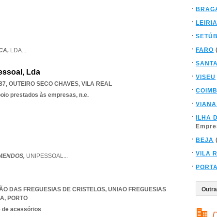
BRAG
LEIRI
SETÚ
FARO
CA,
LDA
...
SANT
ssoal, Lda
VISEU
87
,
OUTEIRO SECO CHAVES
,
VILA REAL
COIM
poio prestados às empresas, n.e.
VIANA
ILHA 
Empre
BEJA
VILA 
MENDOS,
UNIPESSOAL
...
PORT
NIÃO DAS FREGUESIAS DE CRISTELOS
,
UNIAO FREGUESIAS
DA
,
PORTO
e de acessórios
D