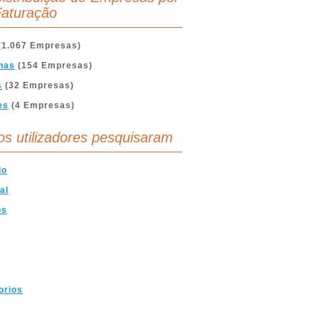
aturação
(1.067 Empresas)
nas
(154 Empresas)
s
(32 Empresas)
es
(4 Empresas)
os utilizadores pesquisaram
do
al
os
orios