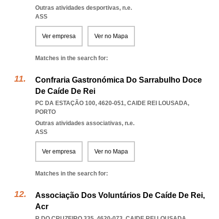
Outras atividades desportivas, n.e.
ASS
Ver empresa
Ver no Mapa
Matches in the search for:
Confraria Gastronómica Do Sarrabulho Doce
De Caíde De Rei
PC DA ESTAÇÃO 100, 4620-051
,
CAIDE REI LOUSADA
,
PORTO
Outras atividades associativas, n.e.
ASS
Ver empresa
Ver no Mapa
Matches in the search for:
Associação Dos Voluntários De Caíde De Rei,
Acr
R DO CRUZEIRO 335, 4620-073
,
CAIDE REI LOUSADA
,