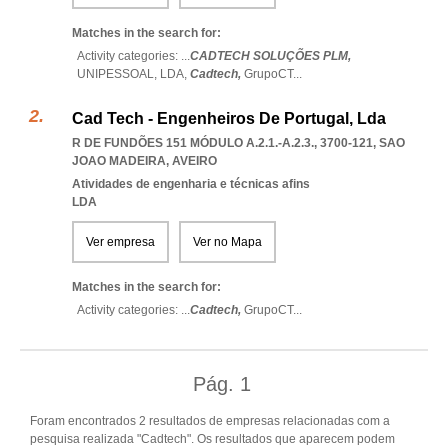
Matches in the search for:
Activity categories: ...
CADTECH SOLUÇÕES PLM,
UNIPESSOAL,
LDA,
Cadtech,
GrupoCT
...
Cad Tech - Engenheiros De Portugal, Lda
R DE FUNDÕES 151 MÓDULO A.2.1.-A.2.3., 3700-121
,
SAO
JOAO MADEIRA
,
AVEIRO
Atividades de engenharia e técnicas afins
LDA
Ver empresa
Ver no Mapa
Matches in the search for:
Activity categories: ...
Cadtech,
GrupoCT
...
Pág.
1
Foram encontrados 2 resultados de empresas relacionadas com a
pesquisa realizada "Cadtech". Os resultados que aparecem podem