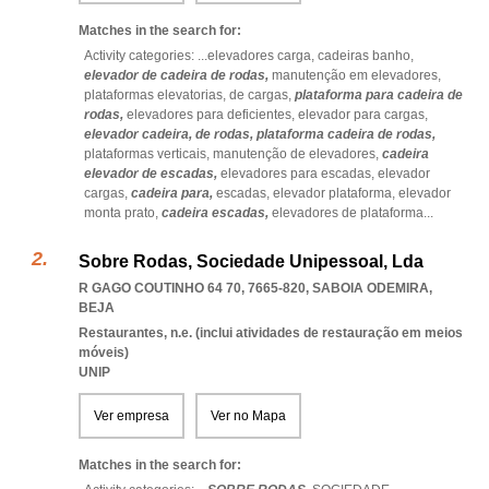
Matches in the search for:
Activity categories: ...
elevadores carga,
cadeiras banho,
elevador de cadeira de rodas,
manutenção em elevadores,
plataformas elevatorias,
de cargas,
plataforma para cadeira de
rodas,
elevadores para deficientes,
elevador para cargas,
elevador cadeira,
de rodas,
plataforma cadeira de rodas,
plataformas verticais,
manutenção de elevadores,
cadeira
elevador de escadas,
elevadores para escadas,
elevador
cargas,
cadeira para,
escadas,
elevador plataforma,
elevador
monta prato,
cadeira escadas,
elevadores de plataforma
...
Sobre Rodas, Sociedade Unipessoal, Lda
R GAGO COUTINHO 64 70, 7665-820
,
SABOIA ODEMIRA
,
BEJA
Restaurantes, n.e. (inclui atividades de restauração em meios
móveis)
UNIP
Ver empresa
Ver no Mapa
Matches in the search for: