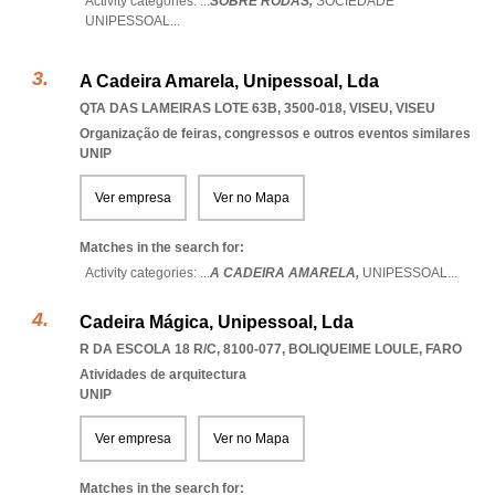
Activity categories: ...
SOBRE RODAS,
SOCIEDADE
UNIPESSOAL
...
A Cadeira Amarela, Unipessoal, Lda
QTA DAS LAMEIRAS LOTE 63B, 3500-018
,
VISEU
,
VISEU
Organização de feiras, congressos e outros eventos similares
UNIP
Ver empresa
Ver no Mapa
Matches in the search for:
Activity categories: ...
A CADEIRA AMARELA,
UNIPESSOAL
...
Cadeira Mágica, Unipessoal, Lda
R DA ESCOLA 18 R/C, 8100-077
,
BOLIQUEIME LOULE
,
FARO
Atividades de arquitectura
UNIP
Ver empresa
Ver no Mapa
Matches in the search for: