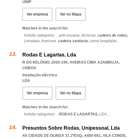
UNIP
Ver empresa
Ver no Mapa
Matches in the search for:
Activity categories: ...
anti-escaras,
técnicas,
cadeira de rodas,
Lenadais,
Aveicare,
cadeira sanitaria,
cama hospitalar
...
Rodas E Lagartas, Lda
R DO RELÓGIO, 2050-190
,
AVEIRAS CIMA AZAMBUJA
,
LISBOA
Instalação eléctrica
LDA
Ver empresa
Ver no Mapa
Matches in the search for:
Activity categories: ...
RODAS E LAGARTAS,
LDA
...
Presuntos Sobre Rodas, Unipessoal, Lda
AV CIDADE DE OLINDA 31 2ºESQ., 4480-661
,
VILA CONDE
,