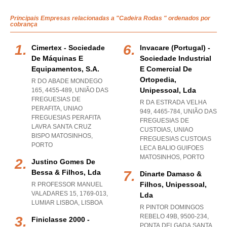
Principais Empresas relacionadas a "Cadeira Rodas " ordenados por
cobrança
Cimertex - Sociedade
Invacare (portugal) -
De Máquinas E
Sociedade Industrial
Equipamentos, S.a.
E Comercial De
Ortopedia,
R DO ABADE MONDEGO
Unipessoal, Lda
165, 4455-489, UNIÃO DAS
FREGUESIAS DE
R DA ESTRADA VELHA
PERAFITA
,
UNIAO
949, 4465-784, UNIÃO DAS
FREGUESIAS PERAFITA
FREGUESIAS DE
LAVRA SANTA CRUZ
CUSTOIAS
,
UNIAO
BISPO MATOSINHOS
,
FREGUESIAS CUSTOIAS
PORTO
LECA BALIO GUIFOES
MATOSINHOS
,
PORTO
Justino Gomes De
Bessa & Filhos, Lda
Dinarte Damaso &
Filhos, Unipessoal,
R PROFESSOR MANUEL
VALADARES 15, 1769-013
,
Lda
LUMIAR LISBOA
,
LISBOA
R PINTOR DOMINGOS
REBELO 49B, 9500-234
,
Finiclasse 2000 -
PONTA DELGADA SANTA