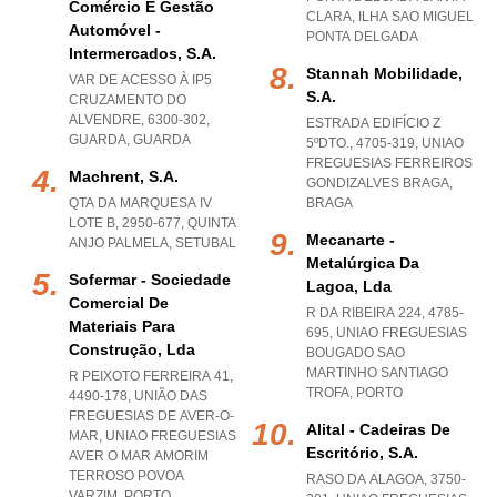
Comércio E Gestão
CLARA
,
ILHA SAO MIGUEL
Automóvel -
PONTA DELGADA
Intermercados, S.a.
Stannah Mobilidade,
VAR DE ACESSO À IP5
S.a.
CRUZAMENTO DO
ALVENDRE, 6300-302
,
ESTRADA EDIFÍCIO Z
GUARDA
,
GUARDA
5ºDTO., 4705-319
,
UNIAO
FREGUESIAS FERREIROS
Machrent, S.a.
GONDIZALVES BRAGA
,
QTA DA MARQUESA IV
BRAGA
LOTE B, 2950-677
,
QUINTA
Mecanarte -
ANJO PALMELA
,
SETUBAL
Metalúrgica Da
Sofermar - Sociedade
Lagoa, Lda
Comercial De
R DA RIBEIRA 224, 4785-
Materiais Para
695
,
UNIAO FREGUESIAS
Construção, Lda
BOUGADO SAO
MARTINHO SANTIAGO
R PEIXOTO FERREIRA 41,
TROFA
,
PORTO
4490-178, UNIÃO DAS
FREGUESIAS DE AVER-O-
Alital - Cadeiras De
MAR
,
UNIAO FREGUESIAS
Escritório, S.a.
AVER O MAR AMORIM
TERROSO POVOA
RASO DA ALAGOA, 3750-
VARZIM
,
PORTO