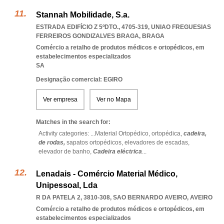
Stannah Mobilidade, S.a.
ESTRADA EDIFÍCIO Z 5ºDTO., 4705-319
,
UNIAO FREGUESIAS
FERREIROS GONDIZALVES BRAGA
,
BRAGA
Comércio a retalho de produtos médicos e ortopédicos, em
estabelecimentos especializados
SA
Designação comercial: EGIRO
Ver empresa
Ver no Mapa
Matches in the search for:
Activity categories: ...
Material Ortopédico,
ortopédica,
cadeira,
de rodas,
sapatos ortopédicos,
elevadores de escadas,
elevador de banho,
Cadeira eléctrica
...
Lenadais - Comércio Material Médico,
Unipessoal, Lda
R DA PATELA 2, 3810-308
,
SAO BERNARDO AVEIRO
,
AVEIRO
Comércio a retalho de produtos médicos e ortopédicos, em
estabelecimentos especializados