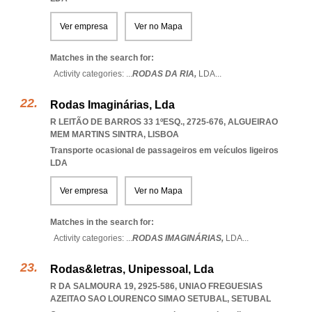
Ver empresa
Ver no Mapa
Matches in the search for:
Activity categories: ...
RODAS DA RIA,
LDA
...
Rodas Imaginárias, Lda
R LEITÃO DE BARROS 33 1ºESQ., 2725-676
,
ALGUEIRAO
MEM MARTINS SINTRA
,
LISBOA
Transporte ocasional de passageiros em veículos ligeiros
LDA
Ver empresa
Ver no Mapa
Matches in the search for:
Activity categories: ...
RODAS IMAGINÁRIAS,
LDA
...
Rodas&letras, Unipessoal, Lda
R DA SALMOURA 19, 2925-586
,
UNIAO FREGUESIAS
AZEITAO SAO LOURENCO SIMAO SETUBAL
,
SETUBAL