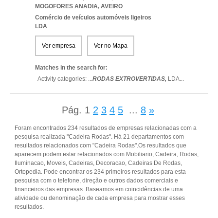
MOGOFORES ANADIA
,
AVEIRO
Comércio de veículos automóveis ligeiros
LDA
Ver empresa
Ver no Mapa
Matches in the search for:
Activity categories: ...
RODAS EXTROVERTIDAS,
LDA
...
Pág.
1
2
3
4
5
...
8
»
Foram encontrados 234 resultados de empresas relacionadas com a
pesquisa realizada "Cadeira Rodas". Há 21 departamentos com
resultados relacionados com "Cadeira Rodas".Os resultados que
aparecem podem estar relacionados com Mobiliario, Cadeira, Rodas,
Iluminacao, Moveis, Cadeiras, Decoracao, Cadeiras De Rodas,
Ortopedia. Pode encontrar os 234 primeiros resultados para esta
pesquisa com o telefone, direção e outros dados comerciais e
financeiros das empresas. Baseamos em coincidências de uma
atividade ou denominação de cada empresa para mostrar esses
resultados.