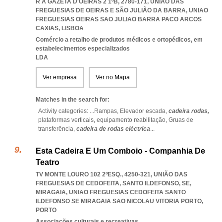
R A GAZETA D'OEIRAS 2 1ºB, 2780-171, UNIÃO DAS
FREGUESIAS DE OEIRAS E SÃO JULIÃO DA BARRA
,
UNIAO
FREGUESIAS OEIRAS SAO JULIAO BARRA PACO ARCOS
CAXIAS
,
LISBOA
Comércio a retalho de produtos médicos e ortopédicos, em
estabelecimentos especializados
LDA
Ver empresa
Ver no Mapa
Matches in the search for:
Activity categories: ...
Rampas,
Elevador escada,
cadeira rodas,
plataformas verticais,
equipamento reabilitação,
Gruas de
transferência,
cadeira de rodas eléctrica
...
Esta Cadeira E Um Comboio - Companhia De
Teatro
TV MONTE LOURO 102 2ºESQ., 4250-321, UNIÃO DAS
FREGUESIAS DE CEDOFEITA, SANTO ILDEFONSO, SE,
MIRAGAIA
,
UNIAO FREGUESIAS CEDOFEITA SANTO
ILDEFONSO SE MIRAGAIA SAO NICOLAU VITORIA PORTO
,
PORTO
Associações culturais e recreativas