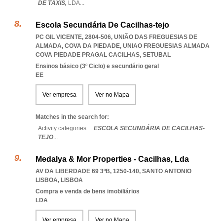
DE TÁXIS,
LDA
...
Escola Secundária De Cacilhas-tejo
PC GIL VICENTE, 2804-506, UNIÃO DAS FREGUESIAS DE
ALMADA, COVA DA PIEDADE
,
UNIAO FREGUESIAS ALMADA
COVA PIEDADE PRAGAL CACILHAS
,
SETUBAL
Ensinos básico (3º Ciclo) e secundário geral
EE
Ver empresa
Ver no Mapa
Matches in the search for:
Activity categories: ...
ESCOLA SECUNDÁRIA DE CACILHAS-
TEJO
...
Medalya & Mor Properties - Cacilhas, Lda
AV DA LIBERDADE 69 3ºB, 1250-140
,
SANTO ANTONIO
LISBOA
,
LISBOA
Compra e venda de bens imobiliários
LDA
Ver empresa
Ver no Mapa