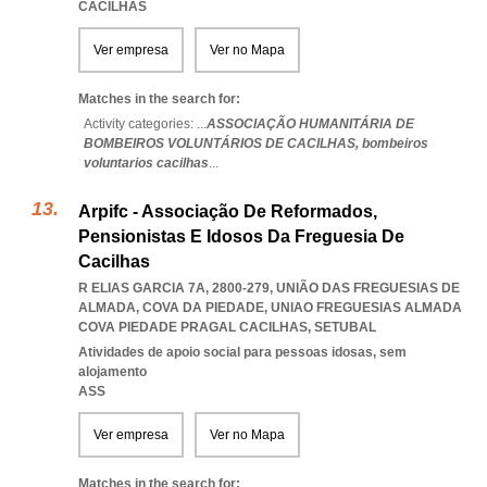
CACILHAS
Ver empresa
Ver no Mapa
Matches in the search for:
Activity categories: ...
ASSOCIAÇÃO HUMANITÁRIA DE
BOMBEIROS VOLUNTÁRIOS DE CACILHAS,
bombeiros
voluntarios cacilhas
...
Arpifc - Associação De Reformados,
Pensionistas E Idosos Da Freguesia De
Cacilhas
R ELIAS GARCIA 7A, 2800-279, UNIÃO DAS FREGUESIAS DE
ALMADA, COVA DA PIEDADE
,
UNIAO FREGUESIAS ALMADA
COVA PIEDADE PRAGAL CACILHAS
,
SETUBAL
Atividades de apoio social para pessoas idosas, sem
alojamento
ASS
Ver empresa
Ver no Mapa
Matches in the search for: