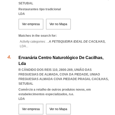
SETUBAL
Restaurantes tipo tradicional
LDA
Ver empresa
Ver no Mapa
Matches in the search for:
Activity categories: ...
A PETISQUEIRA IDEAL DE CACILHAS,
LDA
...
Ervanária Centro Naturológico De Cacilhas,
Lda
R CÂNDIDO DOS REIS 110, 2800-269, UNIÃO DAS
FREGUESIAS DE ALMADA, COVA DA PIEDADE
,
UNIAO
FREGUESIAS ALMADA COVA PIEDADE PRAGAL CACILHAS
,
SETUBAL
Comércio a retalho de outros produtos novos, em
estabelecimentos especializados, n.e.
LDA
Ver empresa
Ver no Mapa