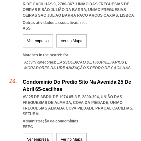
R DE CACILHAS 9, 2780-367, UNIÃO DAS FREGUESIAS DE
OEIRAS E SÃO JULIÃO DA BARRA
,
UNIAO FREGUESIAS
OEIRAS SAO JULIAO BARRA PACO ARCOS CAXIAS
,
LISBOA
Outras atividades associativas, n.e.
ASS
Ver empresa
Ver no Mapa
Matches in the search for:
Activity categories: ...
ASSOCIAÇÃO DE PROPRIETÁRIOS E
MORADORES DA URBANIZAÇÃO S.PEDRO DE CACILHAS
...
Condominio Do Predio Sito Na Avenida 25 De
Abril 65-cacilhas
AV 25 DE ABRIL DE 1974 65-8 E, 2800-304, UNIÃO DAS
FREGUESIAS DE ALMADA, COVA DA PIEDADE
,
UNIAO
FREGUESIAS ALMADA COVA PIEDADE PRAGAL CACILHAS
,
SETUBAL
Administração de condomínios
EEPC
Ver empresa
Ver no Mapa