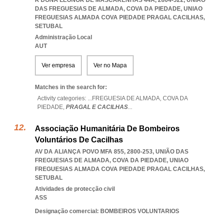
R DONA LEONOR DE MASCARENHAS 44A, 2804-522, UNIÃO
DAS FREGUESIAS DE ALMADA, COVA DA PIEDADE
,
UNIAO
FREGUESIAS ALMADA COVA PIEDADE PRAGAL CACILHAS
,
SETUBAL
Administração Local
AUT
Ver empresa
Ver no Mapa
Matches in the search for:
Activity categories: ...
FREGUESIA DE ALMADA,
COVA DA
PIEDADE,
PRAGAL E CACILHAS
...
Associação Humanitária De Bombeiros
Voluntários De Cacilhas
AV DA ALIANÇA POVO MFA 855, 2800-253, UNIÃO DAS
FREGUESIAS DE ALMADA, COVA DA PIEDADE
,
UNIAO
FREGUESIAS ALMADA COVA PIEDADE PRAGAL CACILHAS
,
SETUBAL
Atividades de protecção civil
ASS
Designação comercial: BOMBEIROS VOLUNTARIOS