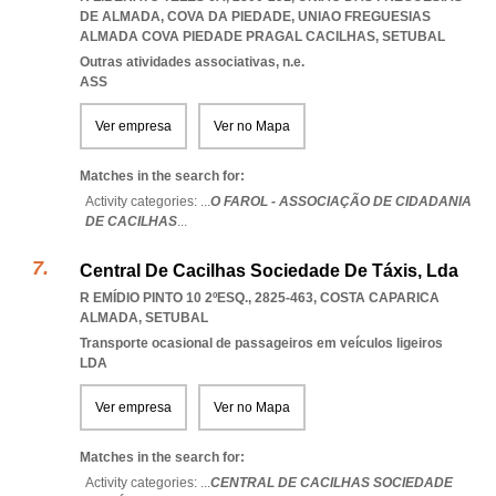
DE ALMADA, COVA DA PIEDADE
,
UNIAO FREGUESIAS
ALMADA COVA PIEDADE PRAGAL CACILHAS
,
SETUBAL
Outras atividades associativas, n.e.
ASS
Ver empresa
Ver no Mapa
Matches in the search for:
Activity categories: ...
O FAROL - ASSOCIAÇÃO DE CIDADANIA
DE CACILHAS
...
Central De Cacilhas Sociedade De Táxis, Lda
R EMÍDIO PINTO 10 2ºESQ., 2825-463
,
COSTA CAPARICA
ALMADA
,
SETUBAL
Transporte ocasional de passageiros em veículos ligeiros
LDA
Ver empresa
Ver no Mapa
Matches in the search for:
Activity categories: ...
CENTRAL DE CACILHAS SOCIEDADE