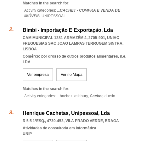
Matches in the search for:
Activity categories: ...
CACHET - COMPRA E VENDA DE
IMÓVEIS,
UNIPESSOAL
...
Bimbi - Importação E Exportação, Lda
CAM MUNICIPAL 1281 ARMAZÉM 4, 2705-901
,
UNIAO
FREGUESIAS SAO JOAO LAMPAS TERRUGEM SINTRA
,
LISBOA
Comércio por grosso de outros produtos alimentares, n.e.
LDA
Ver empresa
Ver no Mapa
Matches in the search for:
Activity categories: ...
hachez,
ashbury,
Cachet,
ducdo
...
Henrique Cachetas, Unipessoal, Lda
R 5 5 1ºESQ., 4730-453
,
VILA PRADO VERDE
,
BRAGA
Atividades de consultoria em informática
UNIP