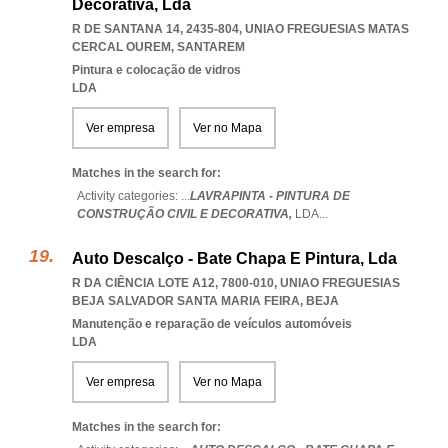
Decorativa, Lda
R DE SANTANA 14, 2435-804
,
UNIAO FREGUESIAS MATAS
CERCAL OUREM
,
SANTAREM
Pintura e colocação de vidros
LDA
Ver empresa
Ver no Mapa
Matches in the search for:
Activity categories: ...
LAVRAPINTA - PINTURA DE
CONSTRUÇÃO CIVIL E DECORATIVA,
LDA
...
Auto Descalço - Bate Chapa E Pintura, Lda
R DA CIÊNCIA LOTE A12, 7800-010
,
UNIAO FREGUESIAS
BEJA SALVADOR SANTA MARIA FEIRA
,
BEJA
Manutenção e reparação de veículos automóveis
LDA
Ver empresa
Ver no Mapa
Matches in the search for: