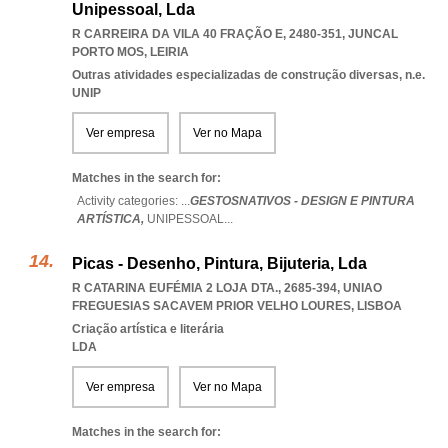
Unipessoal, Lda
R CARREIRA DA VILA 40 FRAÇÃO E, 2480-351
,
JUNCAL
PORTO MOS
,
LEIRIA
Outras atividades especializadas de construção diversas, n.e.
UNIP
Ver empresa
Ver no Mapa
Matches in the search for:
Activity categories: ...
GESTOSNATIVOS - DESIGN E PINTURA
ARTÍSTICA,
UNIPESSOAL
...
Picas - Desenho, Pintura, Bijuteria, Lda
R CATARINA EUFÉMIA 2 LOJA DTA., 2685-394
,
UNIAO
FREGUESIAS SACAVEM PRIOR VELHO LOURES
,
LISBOA
Criação artística e literária
LDA
Ver empresa
Ver no Mapa
Matches in the search for: