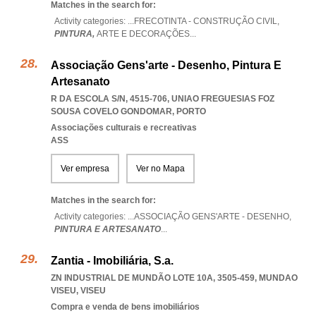
Matches in the search for:
Activity categories: ...
FRECOTINTA - CONSTRUÇÃO CIVIL,
PINTURA,
ARTE E DECORAÇÕES
...
Associação Gens'arte - Desenho, Pintura E
Artesanato
R DA ESCOLA S/N, 4515-706
,
UNIAO FREGUESIAS FOZ
SOUSA COVELO GONDOMAR
,
PORTO
Associações culturais e recreativas
ASS
Ver empresa
Ver no Mapa
Matches in the search for:
Activity categories: ...
ASSOCIAÇÃO GENS'ARTE - DESENHO,
PINTURA E ARTESANATO
...
Zantia - Imobiliária, S.a.
ZN INDUSTRIAL DE MUNDÃO LOTE 10A, 3505-459
,
MUNDAO
VISEU
,
VISEU
Compra e venda de bens imobiliários