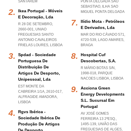
SANTAREM
PONTA DELGADA SAO
SEBASTIAO
,
ILHA SAO
Ikea Portugal - Móveis
MIGUEL PONTA DELGADA
E Decoração, Lda
Ilídio Mota - Petróleos
R 28 DE SETEMBRO,
E Derivados, Lda
2660-001
,
UNIAO
FREGUESIAS SANTO
MAR DO RIO CÁVADO 571,
ANTONIO CAVALEIROS
4720-539
,
LAGO AMARES
,
FRIELAS LOURES
,
LISBOA
BRAGA
Spdad - Sociedade
Hospital Cuf
Portuguesa De
Descobertas, S.a.
Distribuição De
R MÁRIO BOTAS S/N,
Artigos De Desporto,
1998-018
,
PARQUE
NACOES LISBOA
,
LISBOA
Unipessoal, Lda
EST MONTE DA
Acciona Green
CABREIRA 1/1A, 2610-017
,
Energy Developments
ALFRAGIDE AMADORA
,
S.l. Sucursal Em
LISBOA
Portugal
Rgvs Ibérica -
AV JOSÉ GOMES
Sociedade Ibérica De
FERREIRA 13 2ºESQ.,
Produção De Artigos
1495-139, UNIÃO DAS
FREGUESIAS DE ALGES
,
De Desporto,