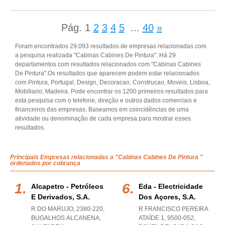
Pág.
1
2
3
4
5
...
40
»
Foram encontrados 29.093 resultados de empresas relacionadas com
a pesquisa realizada "Cabinas Cabines De Pintura". Há 29
departamentos com resultados relacionados com "Cabinas Cabines
De Pintura".Os resultados que aparecem podem estar relacionados
com Pintura, Portugal, Design, Decoracao, Construcao, Moveis, Lisboa,
Mobiliario, Madeira. Pode encontrar os 1200 primeiros resultados para
esta pesquisa com o telefone, direção e outros dados comerciais e
financeiros das empresas. Baseamos em coincidências de uma
atividade ou denominação de cada empresa para mostrar esses
resultados.
Principais Empresas relacionadas a "Cabinas Cabines De Pintura "
ordenados por cobrança
Alcapetro - Petróleos
Eda - Electricidade
E Derivados, S.a.
Dos Açores, S.a.
R DO MARUJO, 2380-220
,
R FRANCISCO PEREIRA
BUGALHOS ALCANENA
,
ATAÍDE 1, 9500-052
,