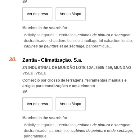
SA
Ver empresa
Ver no Mapa
Matches in the search for:
Activity categories: ...
centralina,
cabines de pintura e secagem,
destratificador,
chaudière bois de chauffage,
kit extraction forcée,
cabines de peinture et de séchage,
panoramique
...
Zantia - Climatização, S.a.
ZN INDUSTRIAL DE MUNDÃO LOTE 10A, 3505-459
,
MUNDAO
VISEU
,
VISEU
Comércio por grosso de ferragens, ferramentas manuais e
artigos para canalizações e aquecimento
SA
Ver empresa
Ver no Mapa
Matches in the search for:
Activity categories: ...
centralina,
cabines de pintura e secagem,
destratificador,
panorâmico,
cabines de peinture et de séchage,
panoramique
...