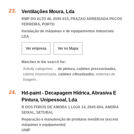
Ventilações Moura, Lda
RMP DO ALTO 46, 4595-015
,
FRAZAO ARREIGADA PACOS
FERREIRA
,
PORTO
Instalação de máquinas e de equipamentos industriais
LDA
Ver empresa
Ver no Mapa
Matches in the search for:
Activity categories: ...
de pintura,
cabines pressurizadas,
cabine insonorizada,
cabines climatizadas,
sistemas de
lixagem
...
Hd-paint - Decapagem Hídrica, Abrasiva E
Pintura, Unipessoal, Lda
R DOS FOROS DE AMORA 1 LOJA 14, 2845-004
,
AMORA
SEIXAL
,
SETUBAL
Reparação e manutenção de produtos metálicos (exceto
máquinas e equipamento)
UNIP