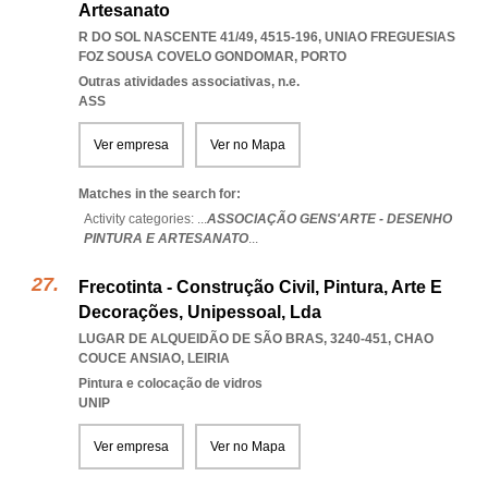
Artesanato
R DO SOL NASCENTE 41/49, 4515-196
,
UNIAO FREGUESIAS
FOZ SOUSA COVELO GONDOMAR
,
PORTO
Outras atividades associativas, n.e.
ASS
Ver empresa
Ver no Mapa
Matches in the search for:
Activity categories: ...
ASSOCIAÇÃO GENS'ARTE - DESENHO
PINTURA E ARTESANATO
...
Frecotinta - Construção Civil, Pintura, Arte E
Decorações, Unipessoal, Lda
LUGAR DE ALQUEIDÃO DE SÃO BRAS, 3240-451
,
CHAO
COUCE ANSIAO
,
LEIRIA
Pintura e colocação de vidros
UNIP
Ver empresa
Ver no Mapa