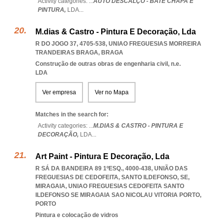
Activity categories: ...
AUTO DESCALÇO - BATE CHAPA E
PINTURA,
LDA
...
M.dias & Castro - Pintura E Decoração, Lda
R DO JOGO 37, 4705-538
,
UNIAO FREGUESIAS MORREIRA
TRANDEIRAS BRAGA
,
BRAGA
Construção de outras obras de engenharia civil, n.e.
LDA
Ver empresa
Ver no Mapa
Matches in the search for:
Activity categories: ...
M.DIAS & CASTRO - PINTURA E
DECORAÇÃO,
LDA
...
Art Paint - Pintura E Decoração, Lda
R SÁ DA BANDEIRA 89 1ºESQ., 4000-438, UNIÃO DAS
FREGUESIAS DE CEDOFEITA, SANTO ILDEFONSO, SE,
MIRAGAIA
,
UNIAO FREGUESIAS CEDOFEITA SANTO
ILDEFONSO SE MIRAGAIA SAO NICOLAU VITORIA PORTO
,
PORTO
Pintura e colocação de vidros