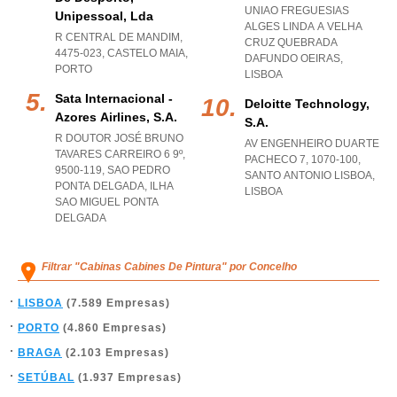
UNIAO FREGUESIAS
Unipessoal, Lda
ALGES LINDA A VELHA
R CENTRAL DE MANDIM,
CRUZ QUEBRADA
4475-023
,
CASTELO MAIA
,
DAFUNDO OEIRAS
,
PORTO
LISBOA
Sata Internacional -
Deloitte Technology,
Azores Airlines, S.a.
S.a.
R DOUTOR JOSÉ BRUNO
AV ENGENHEIRO DUARTE
TAVARES CARREIRO 6 9º,
PACHECO 7, 1070-100
,
9500-119
,
SAO PEDRO
SANTO ANTONIO LISBOA
,
PONTA DELGADA
,
ILHA
LISBOA
SAO MIGUEL PONTA
DELGADA
Filtrar "Cabinas Cabines De Pintura" por Concelho
LISBOA
(7.589 Empresas)
PORTO
(4.860 Empresas)
BRAGA
(2.103 Empresas)
SETÚBAL
(1.937 Empresas)