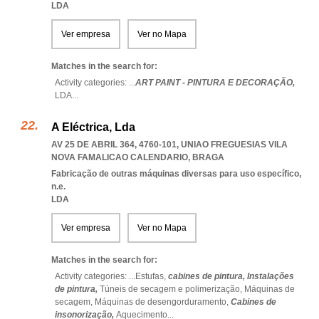
LDA
Ver empresa
Ver no Mapa
Matches in the search for:
Activity categories: ...
ART PAINT - PINTURA E DECORAÇÃO,
LDA
...
A Eléctrica, Lda
AV 25 DE ABRIL 364, 4760-101
,
UNIAO FREGUESIAS VILA
NOVA FAMALICAO CALENDARIO
,
BRAGA
Fabricação de outras máquinas diversas para uso específico,
n.e.
LDA
Ver empresa
Ver no Mapa
Matches in the search for:
Activity categories: ...
Estufas,
cabines de pintura,
Instalações
de pintura,
Túneis de secagem e polimerização,
Máquinas de
secagem,
Máquinas de desengorduramento,
Cabines de
insonorização,
Aquecimento
...