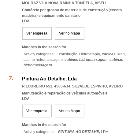
MOURAZ VILA NOVA RAINHA TONDELA
,
VISEU
Comércio por grosso de materiais de construção (exceto
madeira) e equipamento sanitário
LDA
Ver empresa
Ver no Mapa
Matches in the search for:
Activity categories: ...
construção,
Hidroterapia,
cabinas,
kran,
cabine hidromassagem,
cabines hidromassagem,
cabinas
hidromassagem
...
Pintura Ao Detalhe, Lda
R LOUREIRO 651, 4500-634
,
SILVALDE ESPINHO
,
AVEIRO
Manutenção e reparação de veículos automóveis
LDA
Ver empresa
Ver no Mapa
Matches in the search for:
Activity categories: ...
PINTURA AO DETALHE,
LDA
...