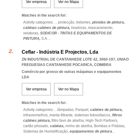
Ver empresa
Ver no Mapa
Matches in the search for:
Activity categories: ...
protecção,
betumes,
pistolas de pintura,
cabinas cabines de pintura,
lixadoras,
mascaramento,
velaturas,
SODICOR - TINTAS E EQUIPAMENTOS DE
PINTURA,
S.A.
...
Ceflar - Indústria E Projectos, Lda
ZN INDUSTRIAL DE CANTANHEDE LOTE 42, 3060-197
,
UNIAO
FREGUESIAS CANTANHEDE POCARICA
,
COIMBRA
Comércio por grosso de outras máquinas e equipamentos
LDA
Ver empresa
Ver no Mapa
Matches in the search for:
Activity categories: ...
lâmpadas,
Parquet,
cabines de pintura,
infravermelhos,
manta filtrante,
sistemas fotovoltaicos,
filtros
cabines pintura,
filtro favo de abelha,
High-Tech Partners,
cartão plissado,
cabinas,
ninho de abelha,
Bombas e Pistolas,
Sistemas de Humidificação,
equipamentos de pintura
...