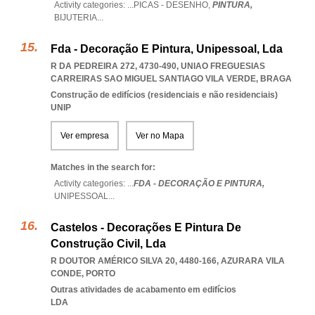
Activity categories: ...
PICAS - DESENHO,
PINTURA,
BIJUTERIA
...
Fda - Decoração E Pintura, Unipessoal, Lda
R DA PEDREIRA 272, 4730-490
,
UNIAO FREGUESIAS
CARREIRAS SAO MIGUEL SANTIAGO VILA VERDE
,
BRAGA
Construção de edifícios (residenciais e não residenciais)
UNIP
Ver empresa
Ver no Mapa
Matches in the search for:
Activity categories: ...
FDA - DECORAÇÃO E PINTURA,
UNIPESSOAL
...
Castelos - Decorações E Pintura De
Construção Civil, Lda
R DOUTOR AMÉRICO SILVA 20, 4480-166
,
AZURARA VILA
CONDE
,
PORTO
Outras atividades de acabamento em edifícios
LDA