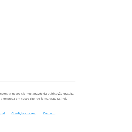
ncontrar novos clientes através da publicação gratuita
a empresa em nosso site, de forma gratuita, hoje
ugal
Condições de uso
Contacto