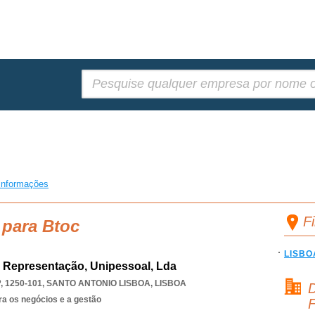
Pesquisar:
informações
F
 para Btoc
LISBO
 Representação, Unipessoal, Lda
, 1250-101
,
SANTO ANTONIO LISBOA
,
LISBOA
D
ra os negócios e a gestão
F