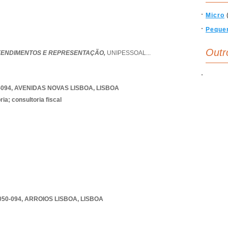
Micro
Peque
Outr
EENDIMENTOS E REPRESENTAÇÃO,
UNIPESSOAL
...
-094
,
AVENIDAS NOVAS LISBOA
,
LISBOA
ia; consultoria fiscal
050-094
,
ARROIOS LISBOA
,
LISBOA