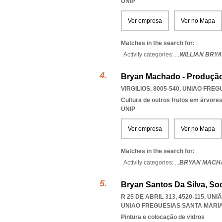
UNIP
Ver empresa
Ver no Mapa
Matches in the search for:
Activity categories: ...
WILLIAN BRY
Bryan Machado - Produção 
VIRGILIOS, 8005-540
,
UNIAO FREG
Cultura de outros frutos em árvore
UNIP
Ver empresa
Ver no Mapa
Matches in the search for:
Activity categories: ...
BRYAN MACHA
Bryan Santos Da Silva, So
R 25 DE ABRIL 313, 4520-115, U
UNIAO FREGUESIAS SANTA MARI
Pintura e colocação de vidros