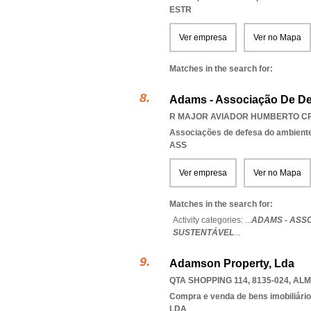
ESTR
Ver empresa
Ver no Mapa
Matches in the search for:
Adams - Associação De Def
R MAJOR AVIADOR HUMBERTO CRU
Associações de defesa do ambient
ASS
Ver empresa
Ver no Mapa
Matches in the search for:
Activity categories: ...
ADAMS - ASS
SUSTENTÁVEL
...
Adamson Property, Lda
QTA SHOPPING 114, 8135-024
,
ALM
Compra e venda de bens imobiliári
LDA