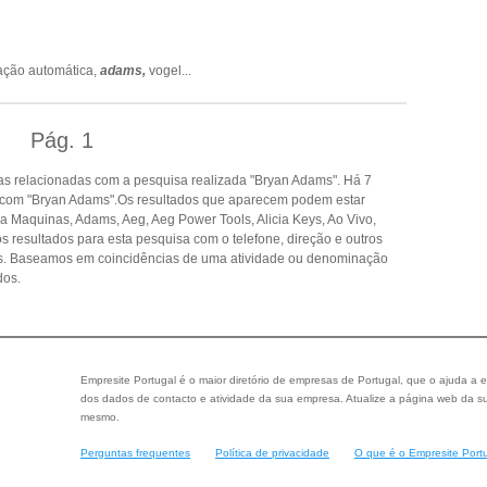
cação automática,
adams,
vogel
...
Pág.
1
s relacionadas com a pesquisa realizada "Bryan Adams". Há 7
 com "Bryan Adams".Os resultados que aparecem podem estar
a Maquinas, Adams, Aeg, Aeg Power Tools, Alicia Keys, Ao Vivo,
os resultados para esta pesquisa com o telefone, direção e outros
as. Baseamos em coincidências de uma atividade ou denominação
dos.
Empresite Portugal é o maior diretório de empresas de Portugal, que o ajuda a e
dos dados de contacto e atividade da sua empresa. Atualize a página web da su
mesmo.
Perguntas frequentes
Política de privacidade
O que é o Empresite Port