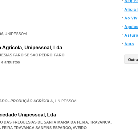
Aeg Po
Alicia
Ao Viv
Apoio
AN,
UNIPESSOAL
...
Astur
Auto
Agrícola, Unipessoal, Lda
UESIAS FARO SE SAO PEDRO
,
FARO
s e arbustos
DO - PRODUÇÃO AGRÍCOLA,
UNIPESSOAL
...
ciedade Unipessoal, Lda
NIÃO DAS FREGUESIAS DE SANTA MARIA DA FEIRA, TRAVANCA
,
A FEIRA TRAVANCA SANFINS ESPARGO
,
AVEIRO