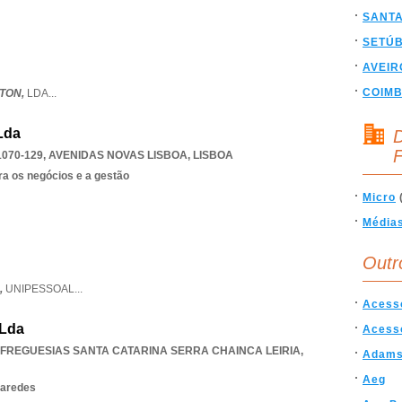
SANT
SETÚ
AVEIR
COIM
ITON,
LDA
...
Lda
D
F
1070-129
,
AVENIDAS NOVAS LISBOA
,
LISBOA
ra os negócios e a gestão
Micro
Média
Outr
,
UNIPESSOAL
...
Acess
 Lda
Acess
 FREGUESIAS SANTA CATARINA SERRA CHAINCA LEIRIA
,
Adam
Aeg
paredes