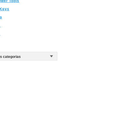
wer Tools
 Keys
o
s
o