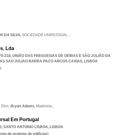
S DA SILVA,
SOCIEDADE UNIPESSOAL
...
s, Lda
70-218, UNIÃO DAS FREGUESIAS DE OEIRAS E SÃO JULIÃO DA
RAS SAO JULIAO BARRA PACO ARCOS CAXIAS
,
LISBOA
o
l Divo,
Bryan Adams,
Madonna
...
rsal Em Portugal
0
,
SANTO ANTONIO LISBOA
,
LISBOA
to de projetos de edifícios)