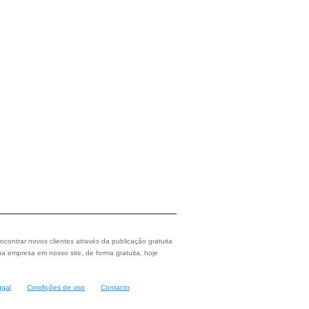
ncontrar novos clientes através da publicação gratuita
a empresa em nosso site, de forma gratuita, hoje
ugal
Condições de uso
Contacto