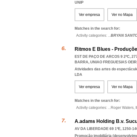
UNIP
Ver empresa
Ver no Mapa
Matches in the search for:
Activity categories: ...
BRYAN SANTO
Ritmos E Blues - Produçõe
EST DE PAÇO DE ARCOS 9 2ºC, 27
BARRA
,
UNIAO FREGUESIAS OEI
Atividades das artes do espectácul
LDA
Ver empresa
Ver no Mapa
Matches in the search for:
Activity categories: ...
Roger Waters,
I
A.adams Holding B.v. Sucu
AV DA LIBERDADE 69 1ºE, 1250-14
Promoção imobiliária (desenvolvimen