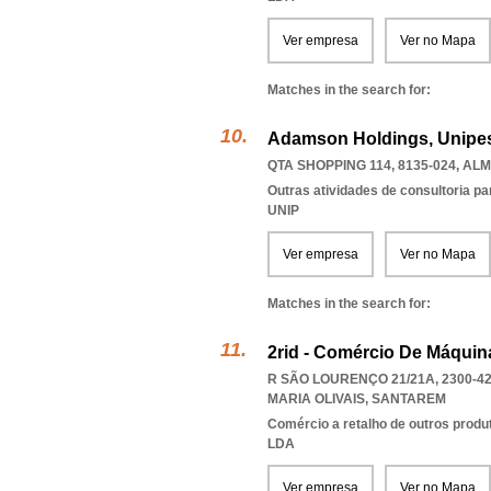
Ver empresa
Ver no Mapa
Matches in the search for:
Adamson Holdings, Unipes
QTA SHOPPING 114, 8135-024
,
ALM
Outras atividades de consultoria pa
UNIP
Ver empresa
Ver no Mapa
Matches in the search for:
2rid - Comércio De Máquina
R SÃO LOURENÇO 21/21A, 2300-4
MARIA OLIVAIS
,
SANTAREM
Comércio a retalho de outros produ
LDA
Ver empresa
Ver no Mapa