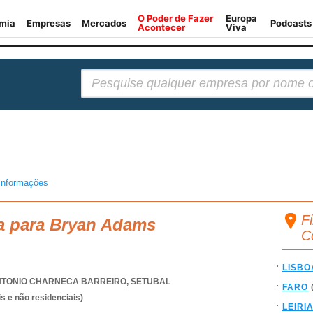
Pesquisar:
informações
F
ca para Bryan Adams
C
LISBO
NTONIO CHARNECA BARREIRO
,
SETUBAL
FARO
s e não residenciais)
LEIRI