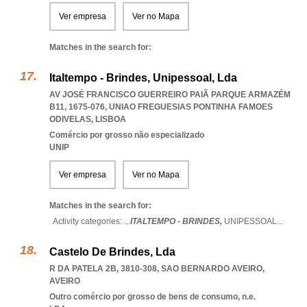
Ver empresa
Ver no Mapa
Matches in the search for:
Italtempo - Brindes, Unipessoal, Lda
AV JOSÉ FRANCISCO GUERREIRO PAIÃ PARQUE ARMAZÉM
B11, 1675-076
,
UNIAO FREGUESIAS PONTINHA FAMOES
ODIVELAS
,
LISBOA
Comércio por grosso não especializado
UNIP
Ver empresa
Ver no Mapa
Matches in the search for:
Activity categories: ...
ITALTEMPO - BRINDES,
UNIPESSOAL
...
Castelo De Brindes, Lda
R DA PATELA 2B, 3810-308
,
SAO BERNARDO AVEIRO
,
AVEIRO
Outro comércio por grosso de bens de consumo, n.e.