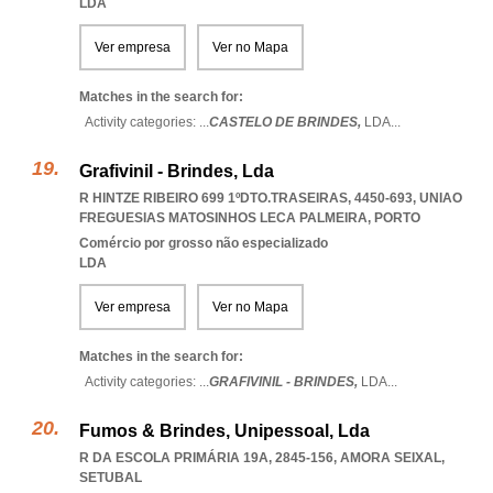
LDA
Ver empresa
Ver no Mapa
Matches in the search for:
Activity categories: ...
CASTELO DE BRINDES,
LDA
...
Grafivinil - Brindes, Lda
R HINTZE RIBEIRO 699 1ºDTO.TRASEIRAS, 4450-693
,
UNIAO
FREGUESIAS MATOSINHOS LECA PALMEIRA
,
PORTO
Comércio por grosso não especializado
LDA
Ver empresa
Ver no Mapa
Matches in the search for:
Activity categories: ...
GRAFIVINIL - BRINDES,
LDA
...
Fumos & Brindes, Unipessoal, Lda
R DA ESCOLA PRIMÁRIA 19A, 2845-156
,
AMORA SEIXAL
,
SETUBAL