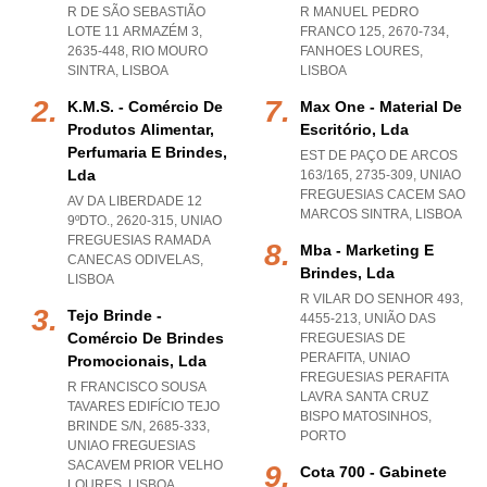
R DE SÃO SEBASTIÃO
R MANUEL PEDRO
LOTE 11 ARMAZÉM 3,
FRANCO 125, 2670-734
,
2635-448
,
RIO MOURO
FANHOES LOURES
,
SINTRA
,
LISBOA
LISBOA
K.m.s. - Comércio De
Max One - Material De
Produtos Alimentar,
Escritório, Lda
Perfumaria E Brindes,
EST DE PAÇO DE ARCOS
Lda
163/165, 2735-309
,
UNIAO
FREGUESIAS CACEM SAO
AV DA LIBERDADE 12
MARCOS SINTRA
,
LISBOA
9ºDTO., 2620-315
,
UNIAO
FREGUESIAS RAMADA
Mba - Marketing E
CANECAS ODIVELAS
,
Brindes, Lda
LISBOA
R VILAR DO SENHOR 493,
Tejo Brinde -
4455-213, UNIÃO DAS
Comércio De Brindes
FREGUESIAS DE
PERAFITA
,
UNIAO
Promocionais, Lda
FREGUESIAS PERAFITA
R FRANCISCO SOUSA
LAVRA SANTA CRUZ
TAVARES EDIFÍCIO TEJO
BISPO MATOSINHOS
,
BRINDE S/N, 2685-333
,
PORTO
UNIAO FREGUESIAS
SACAVEM PRIOR VELHO
Cota 700 - Gabinete
LOURES
,
LISBOA