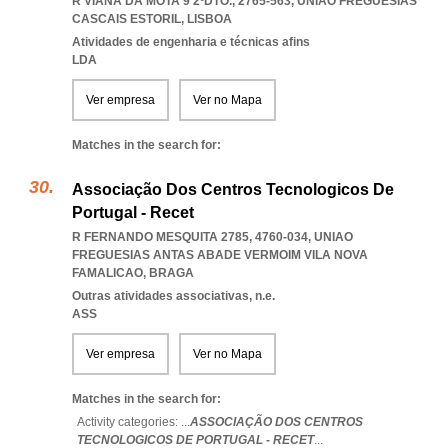
R VIANA DA MOTA 9 2ºDTO., 2765-563
,
UNIAO FREGUESIAS
CASCAIS ESTORIL
,
LISBOA
Atividades de engenharia e técnicas afins
LDA
Ver empresa
Ver no Mapa
Matches in the search for:
Associação Dos Centros Tecnologicos De
Portugal - Recet
R FERNANDO MESQUITA 2785, 4760-034
,
UNIAO
FREGUESIAS ANTAS ABADE VERMOIM VILA NOVA
FAMALICAO
,
BRAGA
Outras atividades associativas, n.e.
ASS
Ver empresa
Ver no Mapa
Matches in the search for:
Activity categories: ...
ASSOCIAÇÃO DOS CENTROS
TECNOLOGICOS DE PORTUGAL - RECET
...