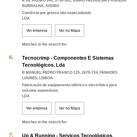
R DE AVEIRO 340, 3750-301
,
UNIAO FREGUESIAS AGUEDA
BORRALHA
,
AVEIRO
Comércio por grosso não especializado
LDA
Ver empresa
Ver no Mapa
Matches in the search for:
Tecnocrimp - Componentes E Sistemas
Tecnológicos, Lda
R MANUEL PEDRO FRANCO 125, 2670-734
,
FANHOES
LOURES
,
LISBOA
Fabricação de equipamento elétrico e electrónico para
veículos automóveis
LDA
Ver empresa
Ver no Mapa
Matches in the search for:
Up & Running - Serviços Tecnológicos,