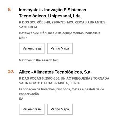
Inovsystek - Inovação E Sistemas
Tecnológicos, Unipessoal, Lda
R DOS SOURÕES 48, 2200-725
,
MOURISCAS ABRANTES
,
SANTAREM
Instalação de máquinas e de equipamentos industriais
UNIP
Ver empresa
Ver no Mapa
Matches in the search for:
Alitec - Alimentos Tecnológicos, S.a.
R DAS POÇAS 6, 2500-660
,
UNIAO FREGUESIAS TORNADA
SALIR PORTO CALDAS RAINHA
,
LEIRIA
Fabricação de bolachas, biscoitos, tostas e pastelaria de
conservação
SA
Ver empresa
Ver no Mapa