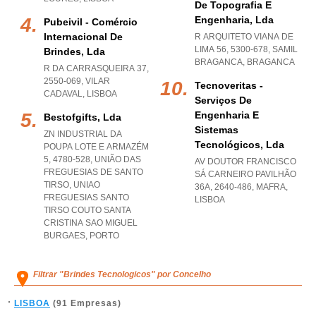
De Topografia E
Engenharia, Lda
Pubeivil - Comércio
Internacional De
R ARQUITETO VIANA DE
LIMA 56, 5300-678
,
SAMIL
Brindes, Lda
BRAGANCA
,
BRAGANCA
R DA CARRASQUEIRA 37,
2550-069
,
VILAR
Tecnoveritas -
CADAVAL
,
LISBOA
Serviços De
Engenharia E
Bestofgifts, Lda
Sistemas
ZN INDUSTRIAL DA
Tecnológicos, Lda
POUPA LOTE E ARMAZÉM
5, 4780-528, UNIÃO DAS
AV DOUTOR FRANCISCO
FREGUESIAS DE SANTO
SÁ CARNEIRO PAVILHÃO
TIRSO
,
UNIAO
36A, 2640-486
,
MAFRA
,
FREGUESIAS SANTO
LISBOA
TIRSO COUTO SANTA
CRISTINA SAO MIGUEL
BURGAES
,
PORTO
Filtrar "Brindes Tecnologicos" por Concelho
LISBOA
(91 Empresas)