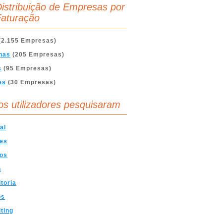
istribuição de Empresas por
aturação
(2.155 Empresas)
nas
(205 Empresas)
s
(95 Empresas)
es
(30 Empresas)
os utilizadores pesquisaram
al
ces
cos
n
toria
os
ting