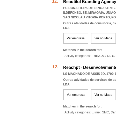
Beautiful Branding Agency
PC DONA FILIPA DE LENCASTRE 2
ILDEFONSO, SE, MIRAGAIA
,
UNIAO
SAO NICOLAU VITORIA PORTO
,
PO
Outras atividades de consultoria, cie
LDA
Ver empresa
Ver no Mapa
Matches in the search for:
Activity categories: ...
BEAUTIFUL B
Reachpt - Desenvolviment
LG MACHADO DE ASSIS 9D, 1700-
Outras atividades de serviços de a
LDA
Ver empresa
Ver no Mapa
Matches in the search for:
Activity categories: ...
linux,
SMC,
Ser