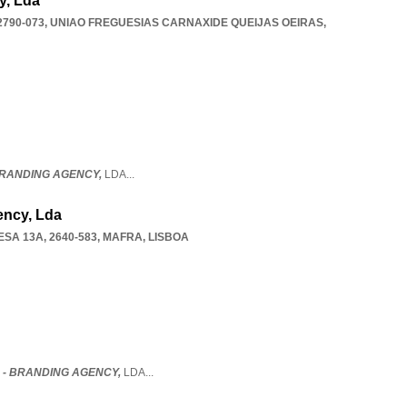
y, Lda
2790-073
,
UNIAO FREGUESIAS CARNAXIDE QUEIJAS OEIRAS
,
BRANDING AGENCY,
LDA
...
ency, Lda
A 13A, 2640-583
,
MAFRA
,
LISBOA
 - BRANDING AGENCY,
LDA
...