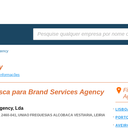
Pesquisar:
gency
cy
informações
F
sca para Brand Services Agency
A
Agency, Lda
LISBO
 2460-041
,
UNIAO FREGUESIAS ALCOBACA VESTIARIA
,
LEIRIA
PORT
AVEIR