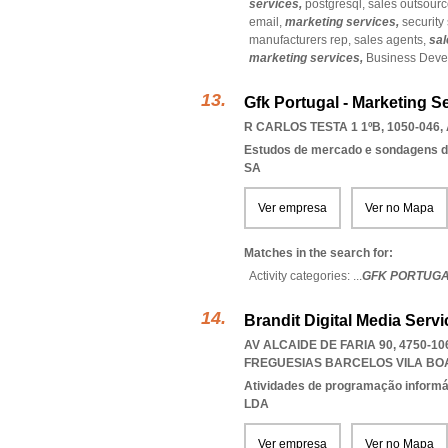
services,
postgresql,
sales outsour
email,
marketing services,
security
manufacturers rep,
sales agents,
sal
marketing services,
Business Deve
Gfk Portugal - Marketing Se
R CARLOS TESTA 1 1ºB, 1050-046
,
Estudos de mercado e sondagens d
SA
Ver empresa
Ver no Mapa
Matches in the search for:
Activity categories: ...
GFK PORTUGA
Brandit Digital Media Servi
AV ALCAIDE DE FARIA 90, 4750-
FREGUESIAS BARCELOS VILA BO
Atividades de programação informá
LDA
Ver empresa
Ver no Mapa