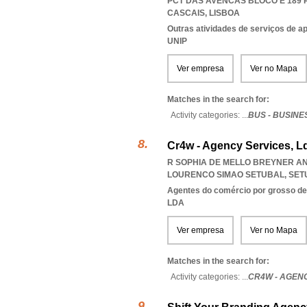
PCT DAS AVENCAS BLOCO E 189 R/
CASCAIS
,
LISBOA
Outras atividades de serviços de a
UNIP
Ver empresa
Ver no Mapa
Matches in the search for:
Activity categories: ...
BUS - BUSIN
Cr4w - Agency Services, L
R SOPHIA DE MELLO BREYNER AN
LOURENCO SIMAO SETUBAL
,
SET
Agentes do comércio por grosso de
LDA
Ver empresa
Ver no Mapa
Matches in the search for:
Activity categories: ...
CR4W - AGEN