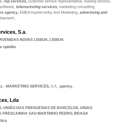
ce,
rep services,
customer service representative,
mailing service,
 software,
telemarketing services,
marketing consulting,
es agency,
EMEA market entry,
And Marketing,
advertising and
lopment
...
rvices, S.a.
AVENIDAS NOVAS LISBOA
,
LISBOA
e opinião
L - MARKETING SERVICES,
S.A.,
agency
...
ces, Lda
106, UNIÃO DAS FREGUESIAS DE BARCELOS
,
UNIAO
A FRESCAINHA SAO MARTINHO PEDRO
,
BRAGA
tica