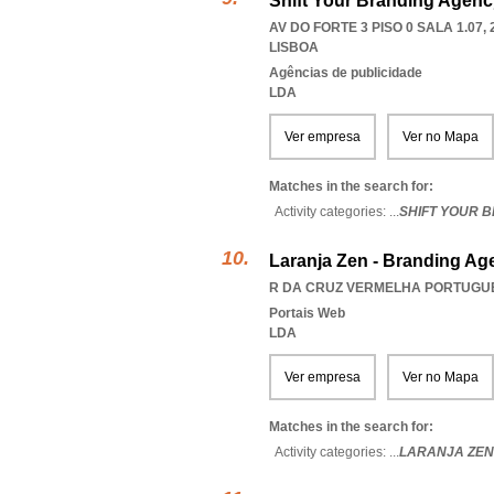
Shift Your Branding Agenc
AV DO FORTE 3 PISO 0 SALA 1.07, 
LISBOA
Agências de publicidade
LDA
Ver empresa
Ver no Mapa
Matches in the search for:
Activity categories: ...
SHIFT YOUR 
Laranja Zen - Branding Ag
R DA CRUZ VERMELHA PORTUGUES
Portais Web
LDA
Ver empresa
Ver no Mapa
Matches in the search for:
Activity categories: ...
LARANJA ZEN