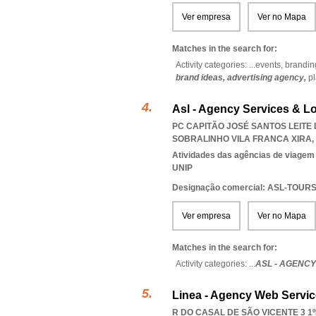
Ver empresa
Ver no Mapa
Matches in the search for:
Activity categories: ...
events,
brandin
brand ideas,
advertising agency,
p
Asl - Agency Services & L
PC CAPITÃO JOSÉ SANTOS LEITE L
SOBRALINHO VILA FRANCA XIRA
,
Atividades das agências de viagem
UNIP
Designação comercial: ASL-TOUR
Ver empresa
Ver no Mapa
Matches in the search for:
Activity categories: ...
ASL - AGENCY
Linea - Agency Web Servic
R DO CASAL DE SÃO VICENTE 3 1º