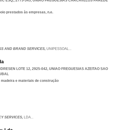
C ESQ., 2775-345
,
UNIAO FREGUESIAS CARCAVELOS PAREDE
poio prestados às empresas, n.e.
ESS AND BRAND SERVICES,
UNIPESSOAL
...
da
DRESEN LOTE 12, 2925-042
,
UNIAO FREGUESIAS AZEITAO SAO
UBAL
 madeira e materiais de construção
CY SERVICES,
LDA
...