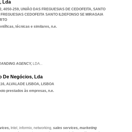
, Lda
2, 4050-259, UNIÃO DAS FREGUESIAS DE CEDOFEITA, SANTO
 FREGUESIAS CEDOFEITA SANTO ILDEFONSO SE MIRAGAIA
RTO
ntíficas, técnicas e similares, n.e.
RANDING AGENCY,
LDA
...
o De Negócios, Lda
116
,
ALVALADE LISBOA
,
LISBOA
poio prestados às empresas, n.e.
vices,
Intel,
informix,
networking,
sales services,
marketing