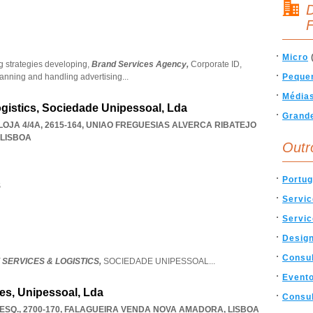
D
F
Micro
g strategies developing,
Brand Services Agency,
Corporate ID,
lanning and handling advertising
...
Peque
Média
ogistics, Sociedade Unipessoal, Lda
Grand
OJA 4/4A, 2615-164
,
UNIAO FREGUESIAS ALVERCA RIBATEJO
LISBOA
Outr
Portug
S
Servi
Servi
Desig
Consul
 SERVICES & LOGISTICS,
SOCIEDADE UNIPESSOAL
...
Event
es, Unipessoal, Lda
Consul
ESQ., 2700-170
,
FALAGUEIRA VENDA NOVA AMADORA
,
LISBOA