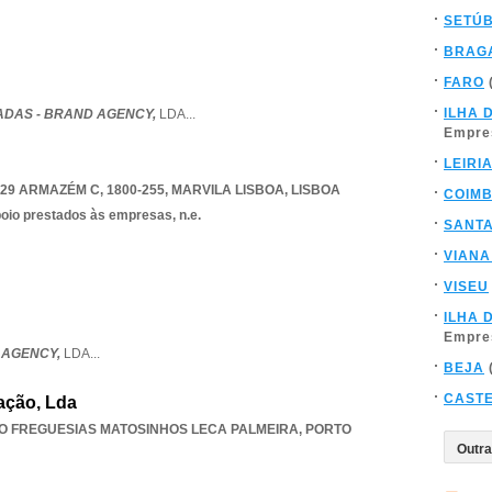
SETÚ
BRAG
FARO
ILHA 
TADAS - BRAND AGENCY,
LDA
...
Empre
LEIRI
9 ARMAZÉM C, 1800-255
,
MARVILA LISBOA
,
LISBOA
COIM
poio prestados às empresas, n.e.
SANT
VIANA
VISEU
ILHA 
Empre
 AGENCY,
LDA
...
BEJA
CAST
ação, Lda
O FREGUESIAS MATOSINHOS LECA PALMEIRA
,
PORTO