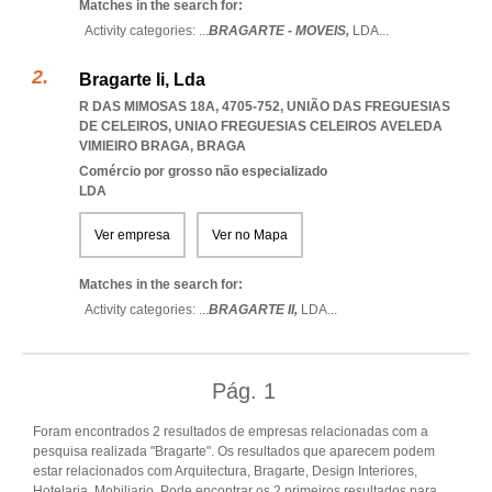
Matches in the search for:
Activity categories: ...
BRAGARTE - MOVEIS,
LDA
...
Bragarte Ii, Lda
R DAS MIMOSAS 18A, 4705-752, UNIÃO DAS FREGUESIAS
DE CELEIROS
,
UNIAO FREGUESIAS CELEIROS AVELEDA
VIMIEIRO BRAGA
,
BRAGA
Comércio por grosso não especializado
LDA
Ver empresa
Ver no Mapa
Matches in the search for:
Activity categories: ...
BRAGARTE II,
LDA
...
Pág.
1
Foram encontrados 2 resultados de empresas relacionadas com a
pesquisa realizada "Bragarte". Os resultados que aparecem podem
estar relacionados com Arquitectura, Bragarte, Design Interiores,
Hotelaria, Mobiliario. Pode encontrar os 2 primeiros resultados para