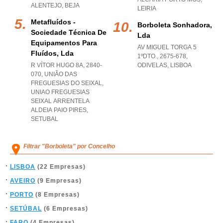
ALENTEJO
,
BEJA
LEIRIA
Metafluídos -
Borboleta Sonhadora,
Sociedade Técnica De
Lda
Equipamentos Para
AV MIGUEL TORGA 5
Fluídos, Lda
1ºDTO., 2675-678
,
R VÍTOR HUGO 8A, 2840-
ODIVELAS
,
LISBOA
070, UNIÃO DAS
FREGUESIAS DO SEIXAL
,
UNIAO FREGUESIAS
SEIXAL ARRENTELA
ALDEIA PAIO PIRES
,
SETUBAL
Filtrar "Borboleta" por Concelho
LISBOA
(22 Empresas)
AVEIRO
(9 Empresas)
PORTO
(8 Empresas)
SETÚBAL
(6 Empresas)
FARO
(4 Empresas)