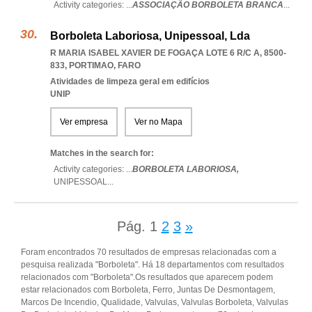
Activity categories: ...
ASSOCIAÇÃO BORBOLETA BRANCA
...
Borboleta Laboriosa, Unipessoal, Lda
R MARIA ISABEL XAVIER DE FOGAÇA LOTE 6 R/C A, 8500-
833
,
PORTIMAO
,
FARO
Atividades de limpeza geral em edifícios
UNIP
Ver empresa
Ver no Mapa
Matches in the search for:
Activity categories: ...
BORBOLETA LABORIOSA,
UNIPESSOAL
...
Pág.
1
2
3
»
Foram encontrados 70 resultados de empresas relacionadas com a
pesquisa realizada "Borboleta". Há 18 departamentos com resultados
relacionados com "Borboleta".Os resultados que aparecem podem
estar relacionados com Borboleta, Ferro, Juntas De Desmontagem,
Marcos De Incendio, Qualidade, Valvulas, Valvulas Borboleta, Valvulas