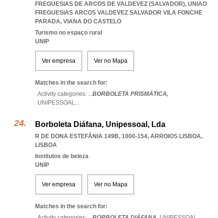
FREGUESIAS DE ARCOS DE VALDEVEZ (SALVADOR)
,
UNIAO
FREGUESIAS ARCOS VALDEVEZ SALVADOR VILA FONCHE
PARADA
,
VIANA DO CASTELO
Turismo no espaço rural
UNIP
Ver empresa
Ver no Mapa
Matches in the search for:
Activity categories: ...
BORBOLETA PRISMÁTICA,
UNIPESSOAL
...
Borboleta Diáfana, Unipessoal, Lda
R DE DONA ESTEFÂNIA 149B, 1000-154
,
ARROIOS LISBOA
,
LISBOA
Institutos de beleza
UNIP
Ver empresa
Ver no Mapa
Matches in the search for:
Activity categories: ...
BORBOLETA DIÁFANA,
UNIPESSOAL
...