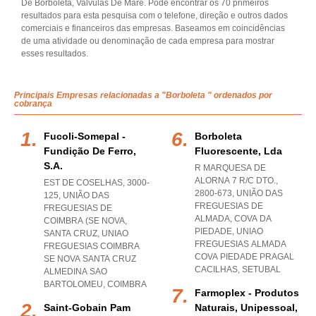
De Borboleta, Valvulas De Mare. Pode encontrar os 70 primeiros
resultados para esta pesquisa com o telefone, direção e outros dados
comerciais e financeiros das empresas. Baseamos em coincidências
de uma atividade ou denominação de cada empresa para mostrar
esses resultados.
Principais Empresas relacionadas a "Borboleta " ordenados por
cobrança
Fucoli-Somepal -
Borboleta
Fundição De Ferro,
Fluorescente, Lda
S.a.
R MARQUESA DE
ALORNA 7 R/C DTO.,
EST DE COSELHAS, 3000-
2800-673, UNIÃO DAS
125, UNIÃO DAS
FREGUESIAS DE
FREGUESIAS DE
ALMADA, COVA DA
COIMBRA (SE NOVA,
PIEDADE
,
UNIAO
SANTA CRUZ
,
UNIAO
FREGUESIAS ALMADA
FREGUESIAS COIMBRA
COVA PIEDADE PRAGAL
SE NOVA SANTA CRUZ
CACILHAS
,
SETUBAL
ALMEDINA SAO
BARTOLOMEU
,
COIMBRA
Farmoplex - Produtos
Saint-Gobain Pam
Naturais, Unipessoal,