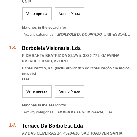
UNIP
Ver empresa
Ver no Mapa
Matches in the search for:
Activity categories: ...
BORBOLETA DO PRADO,
UNIPESSOAL
...
Borboleta Visionária, Lda
R DE SANTA BEATRIZ DA SILVA 5, 3830-771
,
GAFANHA
NAZARE ILHAVO
,
AVEIRO
Restaurantes, n.e. (inclui atividades de restauração em meios
móveis)
LDA
Ver empresa
Ver no Mapa
Matches in the search for:
Activity categories: ...
BORBOLETA VISIONÁRIA,
LDA
...
Terraço Da Borboleta, Lda
AV DAS OLIVEIRAS 24, 4520-626
,
SAO JOAO VER SANTA