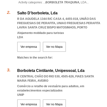
Activity categories: ...
BORBOLETA TRAQUINA,
LDA
...
Salto D'borboleta, Lda
R DA AGUDELA 1344 R/C CASA 4, 4455-018, UNIÃO DAS
FREGUESIAS DE PERAFITA
,
UNIAO FREGUESIAS PERAFITA
LAVRA SANTA CRUZ BISPO MATOSINHOS
,
PORTO
Alojamento mobilado para turistas
LDA
Ver empresa
Ver no Mapa
Matches in the search for:
Borboleta Cintilante, Unipessoal, Lda
R CENTRAL CHÃO DO RIO 530, 4505-826
,
FIAES SANTA
MARIA FEIRA
,
AVEIRO
Comércio a retalho de vestuário para adultos, em
estabelecimentos especializados
UNIP
Ver empresa
Ver no Mapa