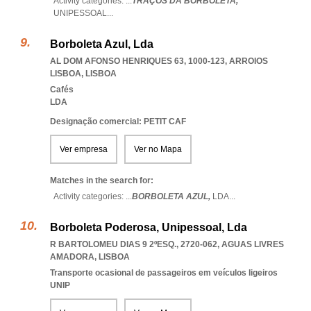
Activity categories: ...
TRAÇOS DA BORBOLETA,
UNIPESSOAL
...
Borboleta Azul, Lda
AL DOM AFONSO HENRIQUES 63, 1000-123
,
ARROIOS
LISBOA
,
LISBOA
Cafés
LDA
Designação comercial: PETIT CAF
Ver empresa
Ver no Mapa
Matches in the search for:
Activity categories: ...
BORBOLETA AZUL,
LDA
...
Borboleta Poderosa, Unipessoal, Lda
R BARTOLOMEU DIAS 9 2ºESQ., 2720-062
,
AGUAS LIVRES
AMADORA
,
LISBOA
Transporte ocasional de passageiros em veículos ligeiros
UNIP