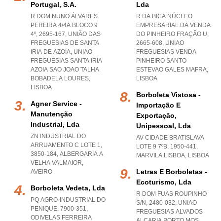
Portugal, S.a.
Lda
R DOM NUNO ÁLVARES
R DA BICA NÚCLEO
PEREIRA 4/4A BLOCO 9
EMPRESARIAL DA VENDA
4º, 2695-167, UNIÃO DAS
DO PINHEIRO FRAÇÃO U,
FREGUESIAS DE SANTA
2665-608
,
UNIAO
IRIA DE AZOIA
,
UNIAO
FREGUESIAS VENDA
FREGUESIAS SANTA IRIA
PINHEIRO SANTO
AZOIA SAO JOAO TALHA
ESTEVAO GALES MAFRA
,
BOBADELA LOURES
,
LISBOA
LISBOA
Borboleta Vistosa -
Agner Service -
Importação E
Manutenção
Exportação,
Industrial, Lda
Unipessoal, Lda
ZN INDUSTRIAL DO
AV CIDADE BRATISLAVA
ARRUAMENTO C LOTE 1,
LOTE 9 7ºB, 1950-441
,
3850-184
,
ALBERGARIA A
MARVILA LISBOA
,
LISBOA
VELHA VALMAIOR
,
Letras E Borboletas -
AVEIRO
Ecoturismo, Lda
Borboleta Vedeta, Lda
R DOM FUAS ROUPINHO
PQ AGRO-INDUSTRIAL DO
S/N, 2480-032
,
UNIAO
PENIQUE, 7900-351
,
FREGUESIAS ALVADOS
ODIVELAS FERREIRA
ALCARIA PORTO MOS
,