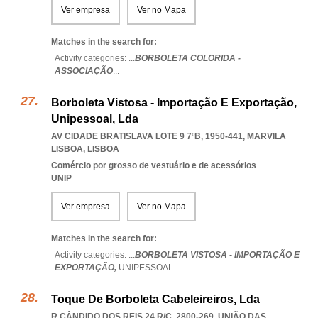
Ver empresa
Ver no Mapa
Matches in the search for:
Activity categories: ...
BORBOLETA COLORIDA -
ASSOCIAÇÃO
...
Borboleta Vistosa - Importação E Exportação,
Unipessoal, Lda
AV CIDADE BRATISLAVA LOTE 9 7ºB, 1950-441
,
MARVILA
LISBOA
,
LISBOA
Comércio por grosso de vestuário e de acessórios
UNIP
Ver empresa
Ver no Mapa
Matches in the search for:
Activity categories: ...
BORBOLETA VISTOSA - IMPORTAÇÃO E
EXPORTAÇÃO,
UNIPESSOAL
...
Toque De Borboleta Cabeleireiros, Lda
R CÂNDIDO DOS REIS 24 R/C, 2800-269, UNIÃO DAS