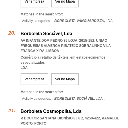
Ver empresa
Ver no Mapa
Matches in the search for:
Activity categories: ...
BORBOLETA VANGUARDISTA,
LDA
...
Borboleta Sociável, Lda
AV INFANTE DOM PEDRO 85 LOJA, 2615-152
,
UNIAO
FREGUESIAS ALVERCA RIBATEJO SOBRALINHO VILA
FRANCA XIRA
,
LISBOA
Comércio a retalho de têxteis, em estabelecimentos
especializados
LDA
Ver empresa
Ver no Mapa
Matches in the search for:
Activity categories: ...
BORBOLETA SOCIÁVEL,
LDA
...
Borboleta Cosmopolita, Lda
R DOUTOR SANTANA DIONÍSIO 83 6 2, 4250-422
,
RAMALDE
PORTO
,
PORTO