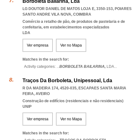
Borboleta Bailarina, Lda
LG DOUTOR DANIEL DE MATOS LOJA E, 3350-153
,
POIARES
SANTO ANDRE VILA NOVA
,
COIMBRA
Comércio a retalho de pão, de produtos de pastelaria e de
confeitaria, em estabelecimentos especializados
LDA
Ver empresa
Ver no Mapa
Matches in the search for:
Activity categories: ...
BORBOLETA BAILARINA,
LDA
...
Traços Da Borboleta, Unipessoal, Lda
R DA MADEIRA 174, 4520-035
,
ESCAPAES SANTA MARIA
FEIRA
,
AVEIRO
Construção de edifícios (residenciais e não residenciais)
UNIP
Ver empresa
Ver no Mapa
Matches in the search for: