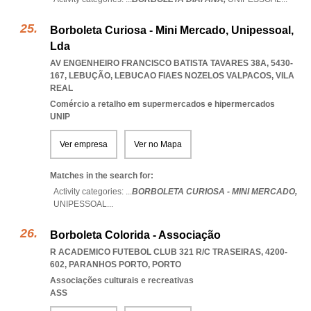
Borboleta Curiosa - Mini Mercado, Unipessoal,
Lda
AV ENGENHEIRO FRANCISCO BATISTA TAVARES 38A, 5430-
167, LEBUÇÃO
,
LEBUCAO FIAES NOZELOS VALPACOS
,
VILA
REAL
Comércio a retalho em supermercados e hipermercados
UNIP
Ver empresa
Ver no Mapa
Matches in the search for:
Activity categories: ...
BORBOLETA CURIOSA - MINI MERCADO,
UNIPESSOAL
...
Borboleta Colorida - Associação
R ACADEMICO FUTEBOL CLUB 321 R/C TRASEIRAS, 4200-
602
,
PARANHOS PORTO
,
PORTO
Associações culturais e recreativas
ASS