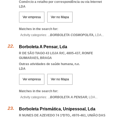
Comércio a retalho por correspondência ou via Internet
LDA
Ver empresa
Ver no Mapa
Matches in the search for:
Activity categories: ...
BORBOLETA COSMOPOLITA,
LDA
...
Borboleta A Pensar, Lda
R DE SÃO TIAGO 43 LOJA R/C, 4805-437
,
RONFE
GUIMARAES
,
BRAGA
Outras atividades de saúde humana, n.e.
LDA
Ver empresa
Ver no Mapa
Matches in the search for:
Activity categories: ...
BORBOLETA A PENSAR,
LDA
...
Borboleta Prismática, Unipessoal, Lda
R NUNES DE AZEVEDO 74 1ºDTO., 4970-461, UNIÃO DAS