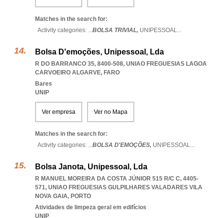
Matches in the search for:
Activity categories: ...
BOLSA TRIVIAL,
UNIPESSOAL
...
Bolsa D'emoções, Unipessoal, Lda
R DO BARRANCO 35, 8400-508
,
UNIAO FREGUESIAS LAGOA
CARVOEIRO ALGARVE
,
FARO
Bares
UNIP
Ver empresa
Ver no Mapa
Matches in the search for:
Activity categories: ...
BOLSA D'EMOÇÕES,
UNIPESSOAL
...
Bolsa Janota, Unipessoal, Lda
R MANUEL MOREIRA DA COSTA JÚNIOR 515 R/C C, 4405-
571
,
UNIAO FREGUESIAS GULPILHARES VALADARES VILA
NOVA GAIA
,
PORTO
Atividades de limpeza geral em edifícios
UNIP