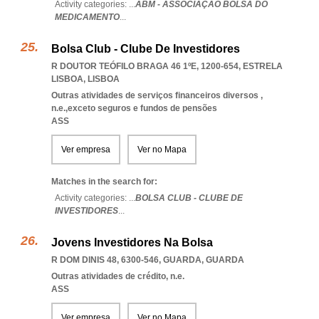
Activity categories: ...
ABM - ASSOCIAÇÃO BOLSA DO
MEDICAMENTO
...
Bolsa Club - Clube De Investidores
R DOUTOR TEÓFILO BRAGA 46 1ºE, 1200-654
,
ESTRELA
LISBOA
,
LISBOA
Outras atividades de serviços financeiros diversos ,
n.e.,exceto seguros e fundos de pensões
ASS
Ver empresa
Ver no Mapa
Matches in the search for:
Activity categories: ...
BOLSA CLUB - CLUBE DE
INVESTIDORES
...
Jovens Investidores Na Bolsa
R DOM DINIS 48, 6300-546
,
GUARDA
,
GUARDA
Outras atividades de crédito, n.e.
ASS
Ver empresa
Ver no Mapa