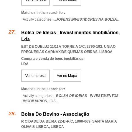
Matches in the search for:
Activity categories: ...
JOVENS INVESTIDORES NA BOLSA
...
Bolsa De Ideias - Investimentos Imobiliários,
Lda
EST DE QUELUZ 11/11A TORRE A 1ºC, 2790-192
,
UNIAO
FREGUESIAS CARNAXIDE QUEIJAS OEIRAS
,
LISBOA
Compra e venda de bens imobiliários
LDA
Ver empresa
Ver no Mapa
Matches in the search for:
Activity categories: ...
BOLSA DE IDEIAS - INVESTIMENTOS
IMOBILIÁRIOS,
LDA
...
Bolsa Do Bovino - Associação
R CIDADE DA BEIRA 22-B-R/C, 1800-069
,
SANTA MARIA
OLIVAIS LISBOA
,
LISBOA