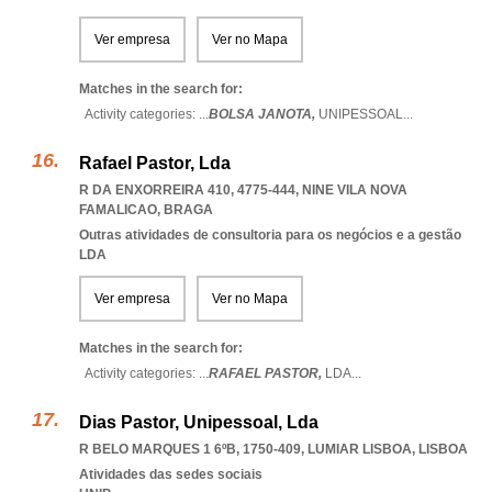
Ver empresa
Ver no Mapa
Matches in the search for:
Activity categories: ...
BOLSA JANOTA,
UNIPESSOAL
...
Rafael Pastor, Lda
R DA ENXORREIRA 410, 4775-444
,
NINE VILA NOVA
FAMALICAO
,
BRAGA
Outras atividades de consultoria para os negócios e a gestão
LDA
Ver empresa
Ver no Mapa
Matches in the search for:
Activity categories: ...
RAFAEL PASTOR,
LDA
...
Dias Pastor, Unipessoal, Lda
R BELO MARQUES 1 6ºB, 1750-409
,
LUMIAR LISBOA
,
LISBOA
Atividades das sedes sociais