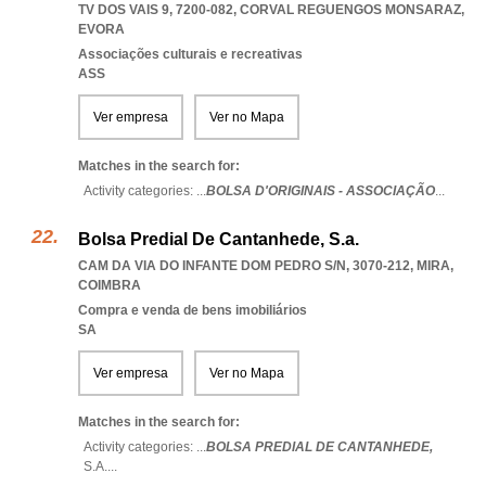
TV DOS VAIS 9, 7200-082
,
CORVAL REGUENGOS MONSARAZ
,
EVORA
Associações culturais e recreativas
ASS
Ver empresa
Ver no Mapa
Matches in the search for:
Activity categories: ...
BOLSA D'ORIGINAIS - ASSOCIAÇÃO
...
Bolsa Predial De Cantanhede, S.a.
CAM DA VIA DO INFANTE DOM PEDRO S/N, 3070-212
,
MIRA
,
COIMBRA
Compra e venda de bens imobiliários
SA
Ver empresa
Ver no Mapa
Matches in the search for:
Activity categories: ...
BOLSA PREDIAL DE CANTANHEDE,
S.A.
...