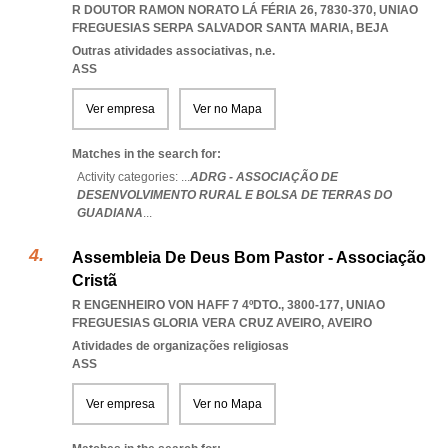
R DOUTOR RAMON NORATO LÁ FÉRIA 26, 7830-370
,
UNIAO
FREGUESIAS SERPA SALVADOR SANTA MARIA
,
BEJA
Outras atividades associativas, n.e.
ASS
Ver empresa
Ver no Mapa
Matches in the search for:
Activity categories: ...
ADRG - ASSOCIAÇÃO DE
DESENVOLVIMENTO RURAL E BOLSA DE TERRAS DO
GUADIANA
...
Assembleia De Deus Bom Pastor - Associação
Cristã
R ENGENHEIRO VON HAFF 7 4ºDTO., 3800-177
,
UNIAO
FREGUESIAS GLORIA VERA CRUZ AVEIRO
,
AVEIRO
Atividades de organizações religiosas
ASS
Ver empresa
Ver no Mapa