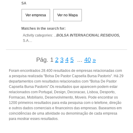
SA
Ver empresa
Ver no Mapa
Matches in the search for:
Activity categories: ...
BOLSA INTERNACIONAL RESIDUOS,
S.A.
...
Pág.
1
2
3
4
5
...
40
»
Foram encontrados 28.400 resultados de empresas relacionadas com
a pesquisa realizada "Bolsa De Pastor Capsella Bursa Pastoris". Há 29
departamentos com resultados relacionados com "Bolsa De Pastor
Capsella Bursa Pastoris".Os resultados que aparecem podem estar
relacionados com Portugal, Design, Decoracao, Lisboa, Desporto,
Formacao, Mobiliario, Desenvolvimento, Moveis. Pode encontrar os
1200 primeiros resultados para esta pesquisa com o telefone, direção
e outros dados comerciais e financeiros das empresas. Baseamos em
coincidências de uma atividade ou denominação de cada empresa
para mostrar esses resultados.