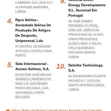
CABREIRA 1/1A, 2610-017
,
Energy Developments
ALFRAGIDE AMADORA
,
S.l. Sucursal Em
LISBOA
Portugal
Rgvs Ibérica -
AV JOSÉ GOMES
Sociedade Ibérica De
FERREIRA 13 2ºESQ.,
Produção De Artigos
1495-139, UNIÃO DAS
FREGUESIAS DE ALGES
,
De Desporto,
UNIAO FREGUESIAS
Unipessoal, Lda
ALGES LINDA A VELHA
R CENTRAL DE MANDIM,
CRUZ QUEBRADA
4475-023
,
CASTELO MAIA
,
DAFUNDO OEIRAS
,
PORTO
LISBOA
Sata Internacional -
Deloitte Technology,
Azores Airlines, S.a.
S.a.
R DOUTOR JOSÉ BRUNO
AV ENGENHEIRO DUARTE
TAVARES CARREIRO 6 9º,
PACHECO 7, 1070-100
,
9500-119
,
SAO PEDRO
SANTO ANTONIO LISBOA
,
PONTA DELGADA
,
ILHA
LISBOA
SAO MIGUEL PONTA
DELGADA
Filtrar "Bolsa De Pastor Capsella Bursa Pastoris" por Concelho