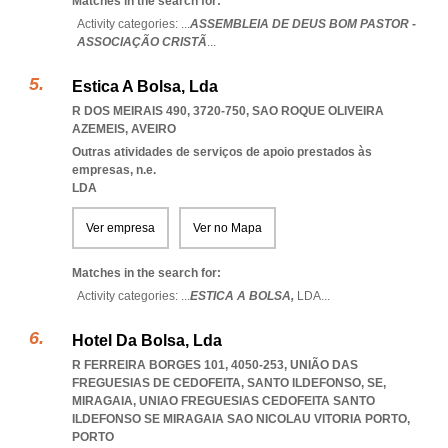
Matches in the search for:
Activity categories: ...
ASSEMBLEIA DE DEUS BOM PASTOR -
ASSOCIAÇÃO CRISTÃ
...
Estica A Bolsa, Lda
R DOS MEIRAIS 490, 3720-750
,
SAO ROQUE OLIVEIRA
AZEMEIS
,
AVEIRO
Outras atividades de serviços de apoio prestados às
empresas, n.e.
LDA
Ver empresa
Ver no Mapa
Matches in the search for:
Activity categories: ...
ESTICA A BOLSA,
LDA
...
Hotel Da Bolsa, Lda
R FERREIRA BORGES 101, 4050-253, UNIÃO DAS
FREGUESIAS DE CEDOFEITA, SANTO ILDEFONSO, SE,
MIRAGAIA
,
UNIAO FREGUESIAS CEDOFEITA SANTO
ILDEFONSO SE MIRAGAIA SAO NICOLAU VITORIA PORTO
,
PORTO