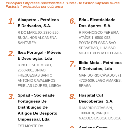
Principais Empresas relacionadas a "Bolsa De Pastor Capsella Bursa
Pastoris " ordenados por cobrança
Alcapetro - Petróleos
Eda - Electricidade
E Derivados, S.a.
Dos Açores, S.a.
R DO MARUJO, 2380-220
,
R FRANCISCO PEREIRA
BUGALHOS ALCANENA
,
ATAÍDE 1, 9500-052
,
SANTAREM
PONTA DELGADA SAO
SEBASTIAO
,
ILHA SAO
Ikea Portugal - Móveis
MIGUEL PONTA DELGADA
E Decoração, Lda
Ilídio Mota - Petróleos
R 28 DE SETEMBRO,
E Derivados, Lda
2660-001
,
UNIAO
FREGUESIAS SANTO
MAR DO RIO CÁVADO 571,
ANTONIO CAVALEIROS
4720-539
,
LAGO AMARES
,
FRIELAS LOURES
,
LISBOA
BRAGA
Spdad - Sociedade
Hospital Cuf
Portuguesa De
Descobertas, S.a.
Distribuição De
R MÁRIO BOTAS S/N,
Artigos De Desporto,
1998-018
,
PARQUE
NACOES LISBOA
,
LISBOA
Unipessoal, Lda
EST MONTE DA
Acciona Green