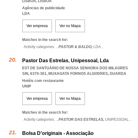
LISBOA
,
LISBOA
Agências de publicidade
LDA
Ver empresa
Ver no Mapa
Matches in the search for:
Activity categories: ...
PASTOR & BALDO,
LDA
...
Pastor Das Estrelas, Unipessoal, Lda
EST DE SANTUÁRIO DE NOSSA SENHORA DOS MILAGRES
S/N, 6370-361
,
MUXAGATA FORNOS ALGODRES
,
GUARDA
Hotéis com restaurante
UNIP
Ver empresa
Ver no Mapa
Matches in the search for:
Activity categories: ...
PASTOR DAS ESTRELAS,
UNIPESSOAL
...
Bolsa D'originais - Associação