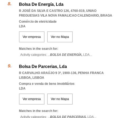
Bolsa De Energía, Lda
R JOSÉ DA SILVA E CASTRO 126, 4760-019
,
UNIAO
FREGUESIAS VILA NOVA FAMALICAO CALENDARIO
,
BRAGA
Comércio de eletricidade
LDA
Ver empresa
Ver no Mapa
Matches in the search for:
Activity categories: ...
BOLSA DE ENERGÍA,
LDA
...
Bolsa De Parcerias, Lda
R CARVALHO ARAÚJO 9 3º, 1900-136
,
PENHA FRANCA
LISBOA
,
LISBOA
Compra e venda de bens imobiliários
LDA
Ver empresa
Ver no Mapa
Matches in the search for:
Activity categories: ...
BOLSA DE PARCERIAS,
LDA
...