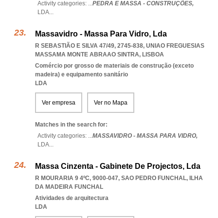
Activity categories: ...
PEDRA E MASSA - CONSTRUÇÕES,
LDA
...
Massavidro - Massa Para Vidro, Lda
R SEBASTIÃO E SILVA 47/49, 2745-838
,
UNIAO FREGUESIAS
MASSAMA MONTE ABRAAO SINTRA
,
LISBOA
Comércio por grosso de materiais de construção (exceto
madeira) e equipamento sanitário
LDA
Ver empresa
Ver no Mapa
Matches in the search for:
Activity categories: ...
MASSAVIDRO - MASSA PARA VIDRO,
LDA
...
Massa Cinzenta - Gabinete De Projectos, Lda
R MOURARIA 9 4ºC, 9000-047
,
SAO PEDRO FUNCHAL
,
ILHA
DA MADEIRA FUNCHAL
Atividades de arquitectura
LDA