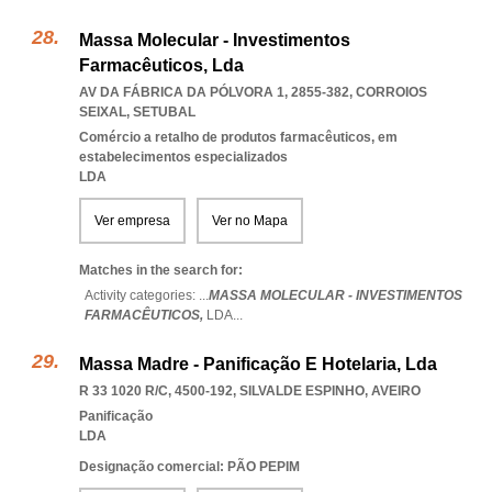
Massa Molecular - Investimentos
Farmacêuticos, Lda
AV DA FÁBRICA DA PÓLVORA 1, 2855-382
,
CORROIOS
SEIXAL
,
SETUBAL
Comércio a retalho de produtos farmacêuticos, em
estabelecimentos especializados
LDA
Ver empresa
Ver no Mapa
Matches in the search for:
Activity categories: ...
MASSA MOLECULAR - INVESTIMENTOS
FARMACÊUTICOS,
LDA
...
Massa Madre - Panificação E Hotelaria, Lda
R 33 1020 R/C, 4500-192
,
SILVALDE ESPINHO
,
AVEIRO
Panificação
LDA
Designação comercial: PÃO PEPIM