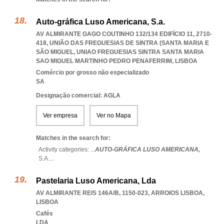
Auto-gráfica Luso Americana, S.a.
AV ALMIRANTE GAGO COUTINHO 132/134 EDIFÍCIO 11, 2710-
418, UNIÃO DAS FREGUESIAS DE SINTRA (SANTA MARIA E
SÃO MIGUEL
,
UNIAO FREGUESIAS SINTRA SANTA MARIA
SAO MIGUEL MARTINHO PEDRO PENAFERRIM
,
LISBOA
Comércio por grosso não especializado
SA
Designação comercial: AGLA
Ver empresa
Ver no Mapa
Matches in the search for:
Activity categories: ...
AUTO-GRÁFICA LUSO AMERICANA,
S.A.
...
Pastelaria Luso Americana, Lda
AV ALMIRANTE REIS 146A/B, 1150-023
,
ARROIOS LISBOA
,
LISBOA
Cafés
LDA