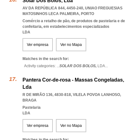
Solar Dos Bolos, Lda
AV DA REPÚBLICA 844, 4450-240
,
UNIAO FREGUESIAS
MATOSINHOS LECA PALMEIRA
,
PORTO
Comércio a retalho de pão, de produtos de pastelaria e de
confeitaria, em estabelecimentos especializados
LDA
Ver empresa
Ver no Mapa
Matches in the search for:
Activity categories: ...
SOLAR DOS BOLOS,
LDA
...
Pantera Cor-de-rosa - Massas Congeladas,
Lda
R DE MIRÃO 136, 4830-818
,
VILELA POVOA LANHOSO
,
BRAGA
Pastelaria
LDA
Ver empresa
Ver no Mapa
Matches in the search for: