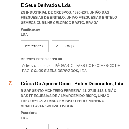
E Seus Derivados, Lda
ZN INDUSTRIAL DE CRESPOS, 4890-264, UNIÃO DAS
FREGUESIAS DE BRITELO
,
UNIAO FREGUESIAS BRITELO
GEMEOS OURILHE CELORICO BASTO
,
BRAGA
Panificação
LDA
Ver empresa
Ver no Mapa
Matches in the search for:
Activity categories: ...
PÃOBASTO - FABRICO E COMÉRCIO DE
PÃO,
BOLOS E SEUS DERIVADOS,
LDA
...
Grãos De Açúcar Doce - Bolos Decorados, Lda
R SARGENTO MONTEIRO FERREIRA 11, 2715-442, UNIÃO
DAS FREGUESIAS DE ALMARGEM DO BISPO
,
UNIAO
FREGUESIAS ALMARGEM BISPO PERO PINHEIRO
MONTELAVAR SINTRA
,
LISBOA
Pastelaria
LDA