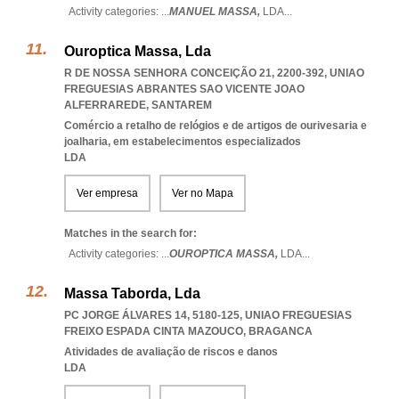
Activity categories: ...
MANUEL MASSA,
LDA
...
Ouroptica Massa, Lda
R DE NOSSA SENHORA CONCEIÇÃO 21, 2200-392
,
UNIAO
FREGUESIAS ABRANTES SAO VICENTE JOAO
ALFERRAREDE
,
SANTAREM
Comércio a retalho de relógios e de artigos de ourivesaria e
joalharia, em estabelecimentos especializados
LDA
Ver empresa
Ver no Mapa
Matches in the search for:
Activity categories: ...
OUROPTICA MASSA,
LDA
...
Massa Taborda, Lda
PC JORGE ÁLVARES 14, 5180-125
,
UNIAO FREGUESIAS
FREIXO ESPADA CINTA MAZOUCO
,
BRAGANCA
Atividades de avaliação de riscos e danos
LDA