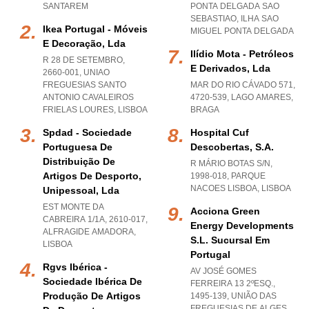
SANTAREM
PONTA DELGADA SAO
SEBASTIAO
,
ILHA SAO
Ikea Portugal - Móveis
MIGUEL PONTA DELGADA
E Decoração, Lda
Ilídio Mota - Petróleos
R 28 DE SETEMBRO,
E Derivados, Lda
2660-001
,
UNIAO
FREGUESIAS SANTO
MAR DO RIO CÁVADO 571,
ANTONIO CAVALEIROS
4720-539
,
LAGO AMARES
,
FRIELAS LOURES
,
LISBOA
BRAGA
Spdad - Sociedade
Hospital Cuf
Portuguesa De
Descobertas, S.a.
Distribuição De
R MÁRIO BOTAS S/N,
Artigos De Desporto,
1998-018
,
PARQUE
NACOES LISBOA
,
LISBOA
Unipessoal, Lda
EST MONTE DA
Acciona Green
CABREIRA 1/1A, 2610-017
,
Energy Developments
ALFRAGIDE AMADORA
,
S.l. Sucursal Em
LISBOA
Portugal
Rgvs Ibérica -
AV JOSÉ GOMES
Sociedade Ibérica De
FERREIRA 13 2ºESQ.,
Produção De Artigos
1495-139, UNIÃO DAS
FREGUESIAS DE ALGES
,