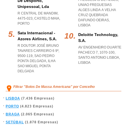
De Desporto,
UNIAO FREGUESIAS
Unipessoal, Lda
ALGES LINDA A VELHA
R CENTRAL DE MANDIM,
CRUZ QUEBRADA
4475-023
,
CASTELO MAIA
,
DAFUNDO OEIRAS
,
PORTO
LISBOA
Sata Internacional -
Deloitte Technology,
Azores Airlines, S.a.
S.a.
R DOUTOR JOSÉ BRUNO
AV ENGENHEIRO DUARTE
TAVARES CARREIRO 6 9º,
PACHECO 7, 1070-100
,
9500-119
,
SAO PEDRO
SANTO ANTONIO LISBOA
,
PONTA DELGADA
,
ILHA
LISBOA
SAO MIGUEL PONTA
DELGADA
Filtrar "Bolos De Massa Americana" por Concelho
LISBOA
(7.436 Empresas)
PORTO
(4.823 Empresas)
BRAGA
(2.065 Empresas)
SETÚBAL
(1.878 Empresas)