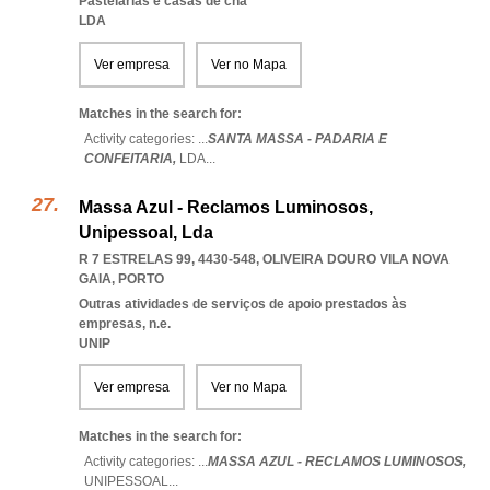
Pastelarias e casas de chá
LDA
Ver empresa
Ver no Mapa
Matches in the search for:
Activity categories: ...
SANTA MASSA - PADARIA E
CONFEITARIA,
LDA
...
Massa Azul - Reclamos Luminosos,
Unipessoal, Lda
R 7 ESTRELAS 99, 4430-548
,
OLIVEIRA DOURO VILA NOVA
GAIA
,
PORTO
Outras atividades de serviços de apoio prestados às
empresas, n.e.
UNIP
Ver empresa
Ver no Mapa
Matches in the search for:
Activity categories: ...
MASSA AZUL - RECLAMOS LUMINOSOS,
UNIPESSOAL
...