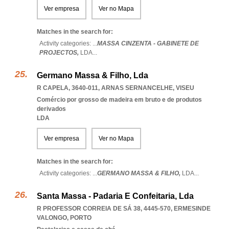
Ver empresa
Ver no Mapa
Matches in the search for:
Activity categories: ...
MASSA CINZENTA - GABINETE DE
PROJECTOS,
LDA
...
Germano Massa & Filho, Lda
R CAPELA, 3640-011
,
ARNAS SERNANCELHE
,
VISEU
Comércio por grosso de madeira em bruto e de produtos
derivados
LDA
Ver empresa
Ver no Mapa
Matches in the search for:
Activity categories: ...
GERMANO MASSA & FILHO,
LDA
...
Santa Massa - Padaria E Confeitaria, Lda
R PROFESSOR CORREIA DE SÁ 38, 4445-570
,
ERMESINDE
VALONGO
,
PORTO