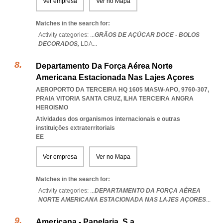
Ver empresa
Ver no Mapa
Matches in the search for:
Activity categories: ...
GRÃOS DE AÇÚCAR DOCE - BOLOS
DECORADOS,
LDA
...
Departamento Da Força Aérea Norte
Americana Estacionada Nas Lajes Açores
AEROPORTO DA TERCEIRA HQ 1605 MASW-APO, 9760-307
,
PRAIA VITORIA SANTA CRUZ
,
ILHA TERCEIRA ANGRA
HEROISMO
Atividades dos organismos internacionais e outras
instituições extraterritoriais
EE
Ver empresa
Ver no Mapa
Matches in the search for:
Activity categories: ...
DEPARTAMENTO DA FORÇA AÉREA
NORTE AMERICANA ESTACIONADA NAS LAJES AÇORES
...
Americana - Papelaria, S.a.