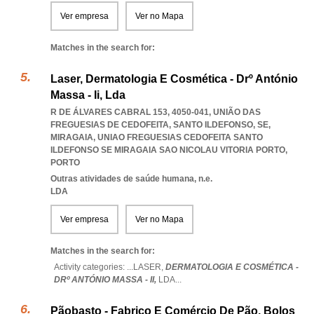
Ver empresa
Ver no Mapa
Matches in the search for:
Laser, Dermatologia E Cosmética - Drº António
Massa - Ii, Lda
R DE ÁLVARES CABRAL 153, 4050-041, UNIÃO DAS
FREGUESIAS DE CEDOFEITA, SANTO ILDEFONSO, SE,
MIRAGAIA
,
UNIAO FREGUESIAS CEDOFEITA SANTO
ILDEFONSO SE MIRAGAIA SAO NICOLAU VITORIA PORTO
,
PORTO
Outras atividades de saúde humana, n.e.
LDA
Ver empresa
Ver no Mapa
Matches in the search for:
Activity categories: ...
LASER,
DERMATOLOGIA E COSMÉTICA -
DRº ANTÓNIO MASSA - II,
LDA
...
Pãobasto - Fabrico E Comércio De Pão, Bolos