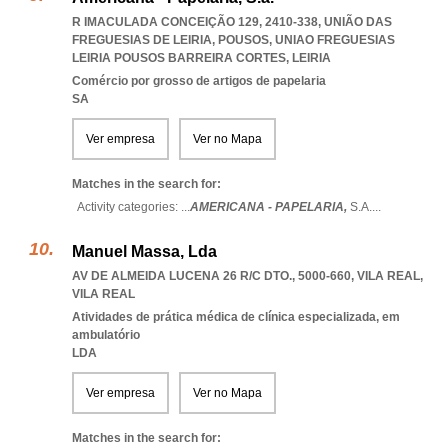
R IMACULADA CONCEIÇÃO 129, 2410-338, UNIÃO DAS
FREGUESIAS DE LEIRIA, POUSOS
,
UNIAO FREGUESIAS
LEIRIA POUSOS BARREIRA CORTES
,
LEIRIA
Comércio por grosso de artigos de papelaria
SA
Ver empresa
Ver no Mapa
Matches in the search for:
Activity categories: ...
AMERICANA - PAPELARIA,
S.A.
...
Manuel Massa, Lda
AV DE ALMEIDA LUCENA 26 R/C DTO., 5000-660
,
VILA REAL
,
VILA REAL
Atividades de prática médica de clínica especializada, em
ambulatório
LDA
Ver empresa
Ver no Mapa
Matches in the search for: