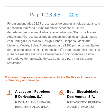
Pág.
1
2
3
4
5
...
40
»
Foram encontrados 28.571 resultados de empresas relacionadas com
a pesquisa realizada "Bolos De Massa Americana". Há 29
departamentos com resultados relacionados com "Bolos De Massa
Americana".Os resultados que aparecem podem estar relacionados
com Portugal, Decoracao, Design, Lisboa, Desporto, Mobiliario,
Madeira, Moveis, Bolos. Pode encontrar os 1200 primeiros resultados
para esta pesquisa com o telefone, direção e outros dados comerciais
e financeiros das empresas. Baseamos em coincidências de uma
atividade ou denominação de cada empresa para mostrar esses
resultados.
Principais Empresas relacionadas a "Bolos De Massa Americana "
ordenados por cobrança
Alcapetro - Petróleos
Eda - Electricidade
E Derivados, S.a.
Dos Açores, S.a.
R DO MARUJO, 2380-220
,
R FRANCISCO PEREIRA
BUGALHOS ALCANENA
,
ATAÍDE 1, 9500-052
,