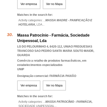
Ver empresa
Ver no Mapa
Matches in the search for:
Activity categories: ...
MASSA MADRE - PANIFICAÇÃO E
HOTELARIA,
LDA
...
Massa Patrocínio - Farmácia, Sociedade
Unipessoal, Lda
LG DO PELOURINHO 4, 6420-112
,
UNIAO FREGUESIAS
TRANCOSO SAO PEDRO SANTA MARIA SOUTO MAIOR
,
GUARDA
Comércio a retalho de produtos farmacêuticos, em
estabelecimentos especializados
UNIP
Designação comercial: FARMÁCIA PAIXÃO
Ver empresa
Ver no Mapa
Matches in the search for:
Activity categories: ...
MASSA PATROCÍNIO - FARMÁCIA,
SOCIEDADE UNIPESSOAL
...