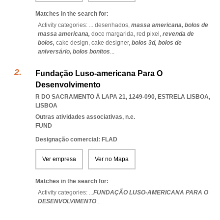
Matches in the search for:
Activity categories: ...
desenhados,
massa americana,
bolos de
massa americana,
doce margarida,
red pixel,
revenda de
bolos,
cake design,
cake designer,
bolos 3d,
bolos de
aniversário,
bolos bonitos
...
Fundação Luso-americana Para O
Desenvolvimento
R DO SACRAMENTO À LAPA 21, 1249-090
,
ESTRELA LISBOA
,
LISBOA
Outras atividades associativas, n.e.
FUND
Designação comercial: FLAD
Ver empresa
Ver no Mapa
Matches in the search for:
Activity categories: ...
FUNDAÇÃO LUSO-AMERICANA PARA O
DESENVOLVIMENTO
...