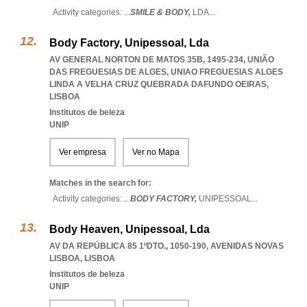
Activity categories: ...
SMILE & BODY,
LDA
...
Body Factory, Unipessoal, Lda
AV GENERAL NORTON DE MATOS 35B, 1495-234, UNIÃO
DAS FREGUESIAS DE ALGES
,
UNIAO FREGUESIAS ALGES
LINDA A VELHA CRUZ QUEBRADA DAFUNDO OEIRAS
,
LISBOA
Institutos de beleza
UNIP
Ver empresa
Ver no Mapa
Matches in the search for:
Activity categories: ...
BODY FACTORY,
UNIPESSOAL
...
Body Heaven, Unipessoal, Lda
AV DA REPÚBLICA 85 1ºDTO., 1050-190
,
AVENIDAS NOVAS
LISBOA
,
LISBOA
Institutos de beleza
UNIP