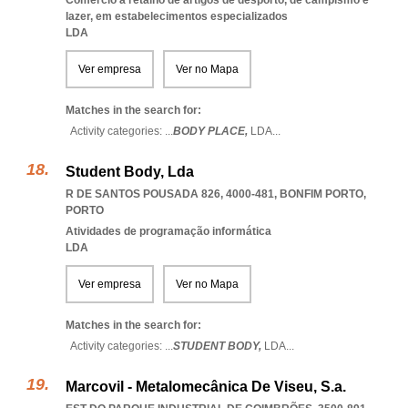
Comércio a retalho de artigos de desporto, de campismo e
lazer, em estabelecimentos especializados
LDA
Ver empresa
Ver no Mapa
Matches in the search for:
Activity categories: ...
BODY PLACE,
LDA
...
Student Body, Lda
R DE SANTOS POUSADA 826, 4000-481
,
BONFIM PORTO
,
PORTO
Atividades de programação informática
LDA
Ver empresa
Ver no Mapa
Matches in the search for:
Activity categories: ...
STUDENT BODY,
LDA
...
Marcovil - Metalomecânica De Viseu, S.a.