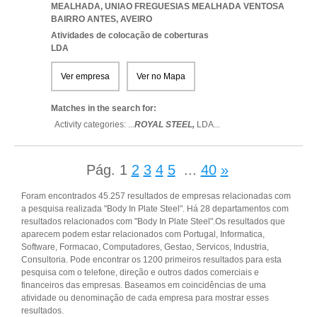
MEALHADA
,
UNIAO FREGUESIAS MEALHADA VENTOSA
BAIRRO ANTES
,
AVEIRO
Atividades de colocação de coberturas
LDA
Ver empresa
Ver no Mapa
Matches in the search for:
Activity categories: ...
ROYAL STEEL,
LDA
...
Pág.
1
2
3
4
5
...
40
»
Foram encontrados 45.257 resultados de empresas relacionadas com
a pesquisa realizada "Body In Plate Steel". Há 28 departamentos com
resultados relacionados com "Body In Plate Steel".Os resultados que
aparecem podem estar relacionados com Portugal, Informatica,
Software, Formacao, Computadores, Gestao, Servicos, Industria,
Consultoria. Pode encontrar os 1200 primeiros resultados para esta
pesquisa com o telefone, direção e outros dados comerciais e
financeiros das empresas. Baseamos em coincidências de uma
atividade ou denominação de cada empresa para mostrar esses
resultados.