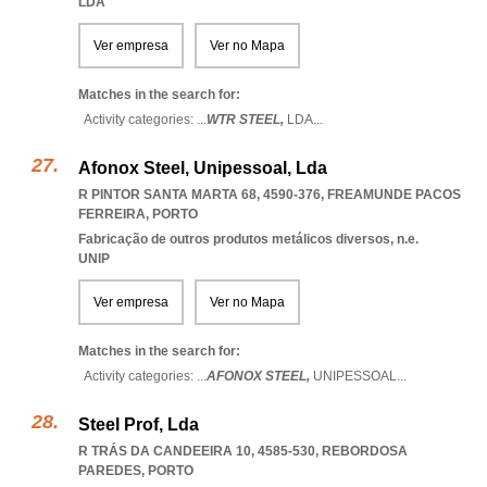
LDA
Ver empresa
Ver no Mapa
Matches in the search for:
Activity categories: ...
WTR STEEL,
LDA
...
Afonox Steel, Unipessoal, Lda
R PINTOR SANTA MARTA 68, 4590-376
,
FREAMUNDE PACOS
FERREIRA
,
PORTO
Fabricação de outros produtos metálicos diversos, n.e.
UNIP
Ver empresa
Ver no Mapa
Matches in the search for:
Activity categories: ...
AFONOX STEEL,
UNIPESSOAL
...
Steel Prof, Lda
R TRÁS DA CANDEEIRA 10, 4585-530
,
REBORDOSA
PAREDES
,
PORTO