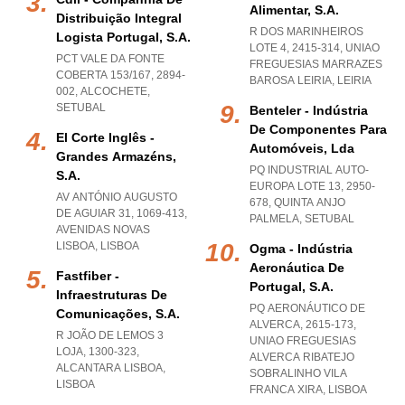
Alimentar, S.a.
Distribuição Integral
R DOS MARINHEIROS
Logista Portugal, S.a.
LOTE 4, 2415-314
,
UNIAO
PCT VALE DA FONTE
FREGUESIAS MARRAZES
COBERTA 153/167, 2894-
BAROSA LEIRIA
,
LEIRIA
002
,
ALCOCHETE
,
SETUBAL
Benteler - Indústria
De Componentes Para
El Corte Inglês -
Automóveis, Lda
Grandes Armazéns,
PQ INDUSTRIAL AUTO-
S.a.
EUROPA LOTE 13, 2950-
AV ANTÓNIO AUGUSTO
678
,
QUINTA ANJO
DE AGUIAR 31, 1069-413
,
PALMELA
,
SETUBAL
AVENIDAS NOVAS
LISBOA
,
LISBOA
Ogma - Indústria
Aeronáutica De
Fastfiber -
Portugal, S.a.
Infraestruturas De
PQ AERONÁUTICO DE
Comunicações, S.a.
ALVERCA, 2615-173
,
R JOÃO DE LEMOS 3
UNIAO FREGUESIAS
LOJA, 1300-323
,
ALVERCA RIBATEJO
ALCANTARA LISBOA
,
SOBRALINHO VILA
LISBOA
FRANCA XIRA
,
LISBOA