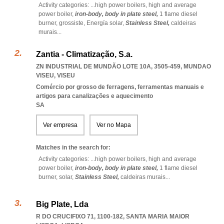
Activity categories: ...
high power boilers,
high and average
power boiler,
iron-body,
body in plate steel,
1 flame diesel
burner,
grossiste,
Energía solar,
Stainless Steel,
caldeiras
murais
...
Zantia - Climatização, S.a.
ZN INDUSTRIAL DE MUNDÃO LOTE 10A, 3505-459
,
MUNDAO
VISEU
,
VISEU
Comércio por grosso de ferragens, ferramentas manuais e
artigos para canalizações e aquecimento
SA
Ver empresa
Ver no Mapa
Matches in the search for:
Activity categories: ...
high power boilers,
high and average
power boiler,
iron-body,
body in plate steel,
1 flame diesel
burner,
solar,
Stainless Steel,
caldeiras murais
...
Big Plate, Lda
R DO CRUCIFIXO 71, 1100-182
,
SANTA MARIA MAIOR