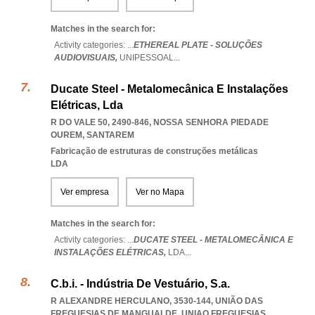
Matches in the search for:
Activity categories: ...
ETHEREAL PLATE - SOLUÇÕES
AUDIOVISUAIS,
UNIPESSOAL
...
Ducate Steel - Metalomecânica E Instalações
Elétricas, Lda
R DO VALE 50, 2490-846
,
NOSSA SENHORA PIEDADE
OUREM
,
SANTAREM
Fabricação de estruturas de construções metálicas
LDA
Ver empresa
Ver no Mapa
Matches in the search for:
Activity categories: ...
DUCATE STEEL - METALOMECÂNICA E
INSTALAÇÕES ELÉTRICAS,
LDA
...
C.b.i. - Indústria De Vestuário, S.a.
R ALEXANDRE HERCULANO, 3530-144, UNIÃO DAS
FREGUESIAS DE MANGUALDE
,
UNIAO FREGUESIAS