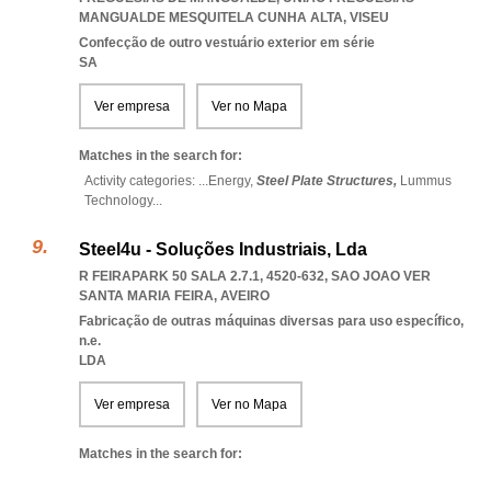
MANGUALDE MESQUITELA CUNHA ALTA
,
VISEU
Confecção de outro vestuário exterior em série
SA
Ver empresa
Ver no Mapa
Matches in the search for:
Activity categories: ...
Energy,
Steel Plate Structures,
Lummus
Technology
...
Steel4u - Soluções Industriais, Lda
R FEIRAPARK 50 SALA 2.7.1, 4520-632
,
SAO JOAO VER
SANTA MARIA FEIRA
,
AVEIRO
Fabricação de outras máquinas diversas para uso específico,
n.e.
LDA
Ver empresa
Ver no Mapa
Matches in the search for: