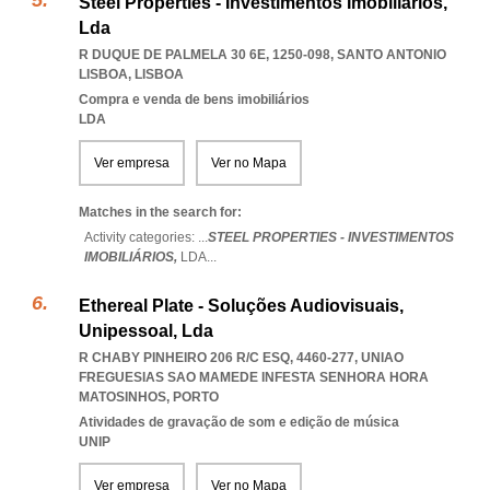
Steel Properties - Investimentos Imobiliários,
Lda
R DUQUE DE PALMELA 30 6E, 1250-098
,
SANTO ANTONIO
LISBOA
,
LISBOA
Compra e venda de bens imobiliários
LDA
Ver empresa
Ver no Mapa
Matches in the search for:
Activity categories: ...
STEEL PROPERTIES - INVESTIMENTOS
IMOBILIÁRIOS,
LDA
...
Ethereal Plate - Soluções Audiovisuais,
Unipessoal, Lda
R CHABY PINHEIRO 206 R/C ESQ, 4460-277
,
UNIAO
FREGUESIAS SAO MAMEDE INFESTA SENHORA HORA
MATOSINHOS
,
PORTO
Atividades de gravação de som e edição de música
UNIP
Ver empresa
Ver no Mapa