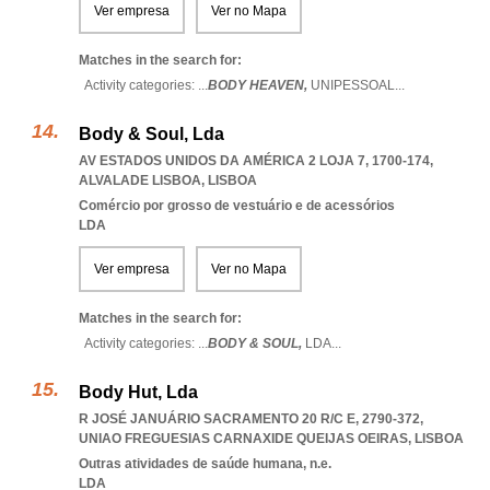
Ver empresa
Ver no Mapa
Matches in the search for:
Activity categories: ...
BODY HEAVEN,
UNIPESSOAL
...
Body & Soul, Lda
AV ESTADOS UNIDOS DA AMÉRICA 2 LOJA 7, 1700-174
,
ALVALADE LISBOA
,
LISBOA
Comércio por grosso de vestuário e de acessórios
LDA
Ver empresa
Ver no Mapa
Matches in the search for:
Activity categories: ...
BODY & SOUL,
LDA
...
Body Hut, Lda
R JOSÉ JANUÁRIO SACRAMENTO 20 R/C E, 2790-372
,
UNIAO FREGUESIAS CARNAXIDE QUEIJAS OEIRAS
,
LISBOA
Outras atividades de saúde humana, n.e.
LDA