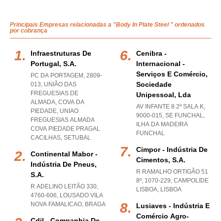
Principais Empresas relacionadas a "Body In Plate Steel " ordenados
por cobrança
Infraestruturas De
Cenibra -
Portugal, S.a.
Internacional -
Serviços E Comércio,
PC DA PORTAGEM, 2809-
Sociedade
013, UNIÃO DAS
FREGUESIAS DE
Unipessoal, Lda
ALMADA, COVA DA
AV INFANTE 8 2º SALA K,
PIEDADE
,
UNIAO
9000-015
,
SE FUNCHAL
,
FREGUESIAS ALMADA
ILHA DA MADEIRA
COVA PIEDADE PRAGAL
FUNCHAL
CACILHAS
,
SETUBAL
Cimpor - Indústria De
Continental Mabor -
Cimentos, S.a.
Indústria De Pneus,
R RAMALHO ORTIGÃO 51
S.a.
8º, 1070-229
,
CAMPOLIDE
R ADELINO LEITÃO 330,
LISBOA
,
LISBOA
4760-606
,
LOUSADO VILA
NOVA FAMALICAO
,
BRAGA
Lusiaves - Indústria E
Comércio Agro-
Cdil - Companhia De