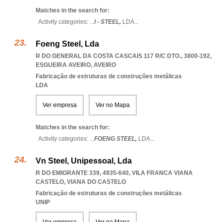
Matches in the search for:
Activity categories: ...
I - STEEL,
LDA
...
Foeng Steel, Lda
R DO GENERAL DA COSTA CASCAIS 117 R/C DTO., 3800-192
,
ESGUEIRA AVEIRO
,
AVEIRO
Fabricação de estruturas de construções metálicas
LDA
Ver empresa
Ver no Mapa
Matches in the search for:
Activity categories: ...
FOENG STEEL,
LDA
...
Vn Steel, Unipessoal, Lda
R DO EMIGRANTE 339, 4935-640
,
VILA FRANCA VIANA
CASTELO
,
VIANA DO CASTELO
Fabricação de estruturas de construções metálicas
UNIP