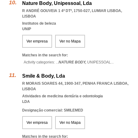
Nature Body, Unipessoal, Lda
R ANDRÉ GOUVEIA 1 4º DTº, 1750-027
,
LUMIAR LISBOA
,
LISBOA
Institutos de beleza
UNIP
Ver empresa
Ver no Mapa
Matches in the search for:
Activity categories: ...
NATURE BODY,
UNIPESSOAL
...
Smile & Body, Lda
R MORAIS SOARES 44, 1900-347
,
PENHA FRANCA LISBOA
,
LISBOA
Atividades de medicina dentária e odontologia
LDA
Designação comercial: SMILEMED
Ver empresa
Ver no Mapa
Matches in the search for: