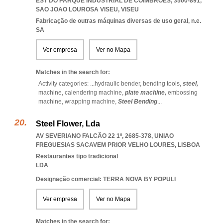
EST DO PARQUE INDUSTRIAL DE COIMBRÕES, 3500-891
,
SAO JOAO LOUROSA VISEU
,
VISEU
Fabricação de outras máquinas diversas de uso geral, n.e.
SA
Ver empresa
Ver no Mapa
Matches in the search for:
Activity categories: ...
hydraulic bender,
bending tools,
steel,
machine,
calendering machine,
plate machine,
embossing
machine,
wrapping machine,
Steel Bending
...
Steel Flower, Lda
AV SEVERIANO FALCÃO 22 1º, 2685-378
,
UNIAO
FREGUESIAS SACAVEM PRIOR VELHO LOURES
,
LISBOA
Restaurantes tipo tradicional
LDA
Designação comercial: TERRA NOVA BY POPULI
Ver empresa
Ver no Mapa
Matches in the search for: