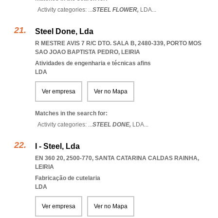
Activity categories: ...
STEEL FLOWER,
LDA
...
Steel Done, Lda
R MESTRE AVIS 7 R/C DTO. SALA B, 2480-339
,
PORTO MOS
SAO JOAO BAPTISTA PEDRO
,
LEIRIA
Atividades de engenharia e técnicas afins
LDA
Ver empresa
Ver no Mapa
Matches in the search for:
Activity categories: ...
STEEL DONE,
LDA
...
I - Steel, Lda
EN 360 20, 2500-770
,
SANTA CATARINA CALDAS RAINHA
,
LEIRIA
Fabricação de cutelaria
LDA
Ver empresa
Ver no Mapa