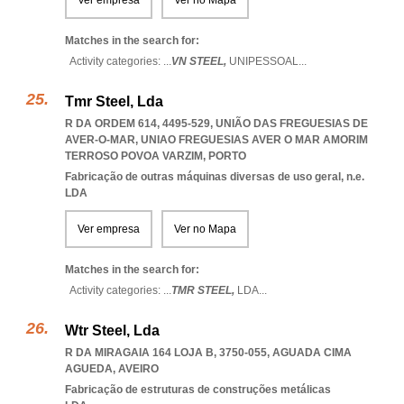
Ver empresa
Ver no Mapa
Matches in the search for:
Activity categories: ...
VN STEEL,
UNIPESSOAL
...
Tmr Steel, Lda
R DA ORDEM 614, 4495-529, UNIÃO DAS FREGUESIAS DE
AVER-O-MAR
,
UNIAO FREGUESIAS AVER O MAR AMORIM
TERROSO POVOA VARZIM
,
PORTO
Fabricação de outras máquinas diversas de uso geral, n.e.
LDA
Ver empresa
Ver no Mapa
Matches in the search for:
Activity categories: ...
TMR STEEL,
LDA
...
Wtr Steel, Lda
R DA MIRAGAIA 164 LOJA B, 3750-055
,
AGUADA CIMA
AGUEDA
,
AVEIRO
Fabricação de estruturas de construções metálicas