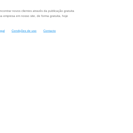
ncontrar novos clientes através da publicação gratuita
a empresa em nosso site, de forma gratuita, hoje
ugal
Condições de uso
Contacto