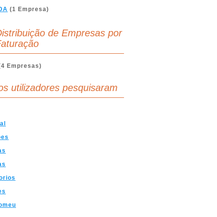
DA
(1 Empresa)
istribuição de Empresas por
aturação
(4 Empresas)
os utilizadores pesquisaram
al
oes
as
as
orios
es
Romeu