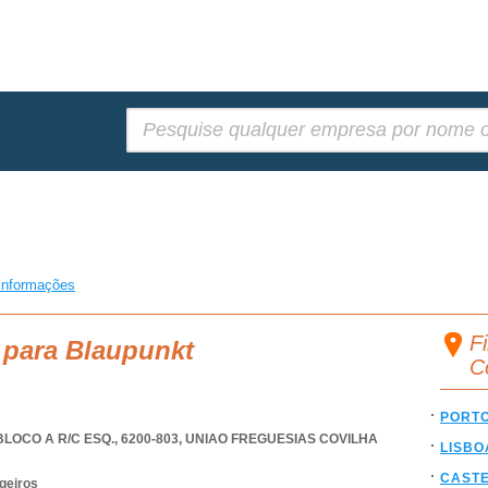
Pesquisar:
informações
Fi
 para Blaupunkt
C
PORT
LOCO A R/C ESQ., 6200-803
,
UNIAO FREGUESIAS COVILHA
LISBO
CAST
geiros