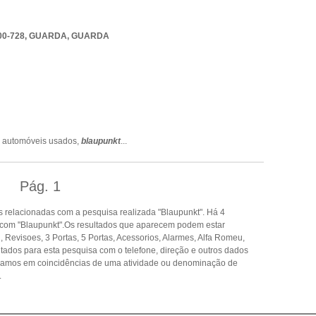
00-728
,
GUARDA
,
GUARDA
,
automóveis usados,
blaupunkt
...
Pág.
1
 relacionadas com a pesquisa realizada "Blaupunkt". Há 4
 com "Blaupunkt".Os resultados que aparecem podem estar
 Revisoes, 3 Portas, 5 Portas, Acessorios, Alarmes, Alfa Romeu,
ltados para esta pesquisa com o telefone, direção e outros dados
seamos em coincidências de uma atividade ou denominação de
.