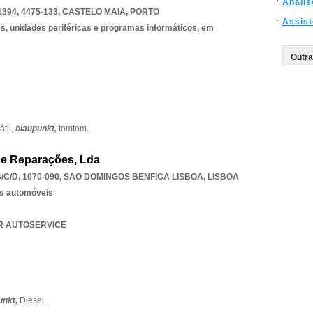
Analis
394, 4475-133
,
CASTELO MAIA
,
PORTO
Assist
, unidades periféricas e programas informáticos, em
átil,
blaupunkt,
tomtom
...
De Reparações, Lda
C/D, 1070-090
,
SAO DOMINGOS BENFICA LISBOA
,
LISBOA
os automóveis
AR AUTOSERVICE
unkt,
Diesel
...