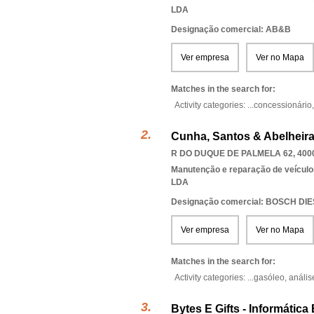
LDA
Designação comercial: AB&B
Ver empresa
Ver no Mapa
Matches in the search for:
Activity categories: ...
concessionário
Cunha, Santos & Abelheira
R DO DUQUE DE PALMELA 62, 400
Manutenção e reparação de veícul
LDA
Designação comercial: BOSCH DI
Ver empresa
Ver no Mapa
Matches in the search for:
Activity categories: ...
gasóleo,
anális
Bytes E Gifts - Informática