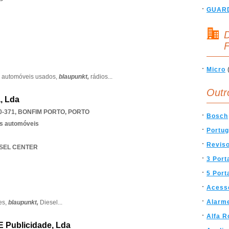
GUAR
D
F
Micro
,
automóveis usados,
blaupunkt,
rádios
...
Outr
, Lda
0-371
,
BONFIM PORTO
,
PORTO
Bosch
os automóveis
Portug
Revis
ESEL CENTER
3 Port
5 Port
Acess
Alarm
es,
blaupunkt,
Diesel
...
Alfa 
 E Publicidade, Lda