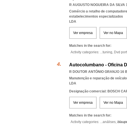
R AUGUSTO NOGUEIRA DA SILVA 1
Comércio a retalho de computadores
estabelecimentos especializados
LDA
Ver empresa
Ver no Mapa
Matches in the search for:
Activity categories: ...
tuning,
Dvd port
Autocolumbano - Oficina 
R DOUTOR ANTÓNIO GRANJO 16 B/
Manutenção e reparação de veícul
LDA
Designação comercial: BOSCH C
Ver empresa
Ver no Mapa
Matches in the search for:
Activity categories: ...
análises,
blaup