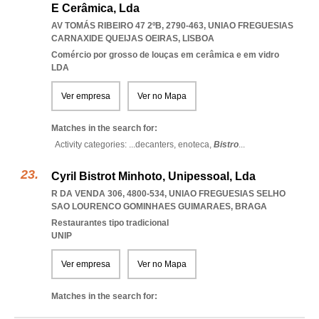
E Cerâmica, Lda
AV TOMÁS RIBEIRO 47 2ºB, 2790-463
,
UNIAO FREGUESIAS
CARNAXIDE QUEIJAS OEIRAS
,
LISBOA
Comércio por grosso de louças em cerâmica e em vidro
LDA
Ver empresa
Ver no Mapa
Matches in the search for:
Activity categories: ...
decanters,
enoteca,
Bistro
...
Cyril Bistrot Minhoto, Unipessoal, Lda
R DA VENDA 306, 4800-534
,
UNIAO FREGUESIAS SELHO
SAO LOURENCO GOMINHAES GUIMARAES
,
BRAGA
Restaurantes tipo tradicional
UNIP
Ver empresa
Ver no Mapa
Matches in the search for: