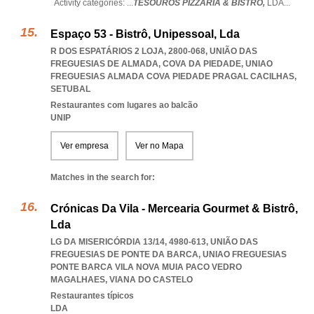
Activity categories: ...
TESOUROS PIZZARIA & BISTRO,
LDA
...
Espaço 53 - Bistrô, Unipessoal, Lda
R DOS ESPATÁRIOS 2 LOJA, 2800-068, UNIÃO DAS
FREGUESIAS DE ALMADA, COVA DA PIEDADE
,
UNIAO
FREGUESIAS ALMADA COVA PIEDADE PRAGAL CACILHAS
,
SETUBAL
Restaurantes com lugares ao balcão
UNIP
Ver empresa
Ver no Mapa
Matches in the search for:
Crónicas Da Vila - Mercearia Gourmet & Bistrô,
Lda
LG DA MISERICÓRDIA 13/14, 4980-613, UNIÃO DAS
FREGUESIAS DE PONTE DA BARCA
,
UNIAO FREGUESIAS
PONTE BARCA VILA NOVA MUIA PACO VEDRO
MAGALHAES
,
VIANA DO CASTELO
Restaurantes típicos
LDA