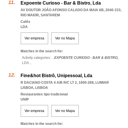
Expoente Curioso - Bar & Bistro, Lda
AV DOUTOR JOÃO AFONSO CALADO DA MAIA 6B, 2040-333
,
RIO MAIOR
,
SANTAREM
Cafés
LDA
Ver empresa
Ver no Mapa
Matches in the search for:
Activity categories: ...
EXPOENTE CURIOSO - BAR & BISTRO,
LDA
...
Fine&hot Bistrô, Unipessoal, Lda
R DACIANO COSTA 4 A/B R/C LT 2, 1600-268
,
LUMIAR
LISBOA
,
LISBOA
Restaurantes tipo tradicional
UNIP
Ver empresa
Ver no Mapa
Matches in the search for: