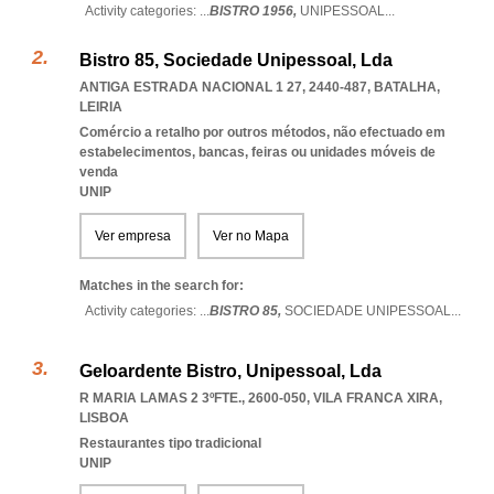
Activity categories: ...
BISTRO 1956,
UNIPESSOAL
...
Bistro 85, Sociedade Unipessoal, Lda
ANTIGA ESTRADA NACIONAL 1 27, 2440-487
,
BATALHA
,
LEIRIA
Comércio a retalho por outros métodos, não efectuado em
estabelecimentos, bancas, feiras ou unidades móveis de
venda
UNIP
Ver empresa
Ver no Mapa
Matches in the search for:
Activity categories: ...
BISTRO 85,
SOCIEDADE UNIPESSOAL
...
Geloardente Bistro, Unipessoal, Lda
R MARIA LAMAS 2 3ºFTE., 2600-050
,
VILA FRANCA XIRA
,
LISBOA
Restaurantes tipo tradicional
UNIP