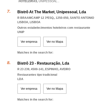
HOTELEIRAS,
UNIPESSOAL
...
Bistrô At The Market, Unipessoal, Lda
R BRAAMCAMP 12 3ºESQ., 1250-050
,
SANTO ANTONIO
LISBOA
,
LISBOA
Outros estabelecimentos hoteleiros com restaurante
UNIP
Ver empresa
Ver no Mapa
Matches in the search for:
Bistrô 23 - Restauração, Lda
R 23 239, 4500-141
,
ESPINHO
,
AVEIRO
Restaurantes tipo tradicional
LDA
Ver empresa
Ver no Mapa
Matches in the search for: