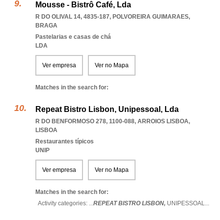
Mousse - Bistrô Café, Lda
R DO OLIVAL 14, 4835-187
,
POLVOREIRA GUIMARAES
,
BRAGA
Pastelarias e casas de chá
LDA
Ver empresa
Ver no Mapa
Matches in the search for:
Repeat Bistro Lisbon, Unipessoal, Lda
R DO BENFORMOSO 278, 1100-088
,
ARROIOS LISBOA
,
LISBOA
Restaurantes típicos
UNIP
Ver empresa
Ver no Mapa
Matches in the search for:
Activity categories: ...
REPEAT BISTRO LISBON,
UNIPESSOAL
...