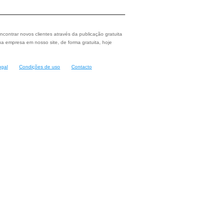
ncontrar novos clientes através da publicação gratuita
a empresa em nosso site, de forma gratuita, hoje
ugal
Condições de uso
Contacto