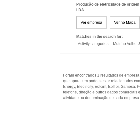
Produção de eletricidade de origem e
LDA
Ver empresa
Ver no Mapa
Matches in the search for:
Activity categories: ...
Moinho Velho,
Foram encontrados 1 resultados de empresas 
que aparecem podem estar relacionados com Al
Energy, Electricity, Eolcinf, Eolflor, Gamesa
telefone, direção e outros dados comerciai
atividade ou denominação de cada empresa p