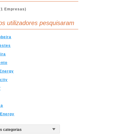
(1 Empresas)
os utilizadores pesquisaram
obeira
estes
ira
ento
 Energy
city
f
sa
 Energy