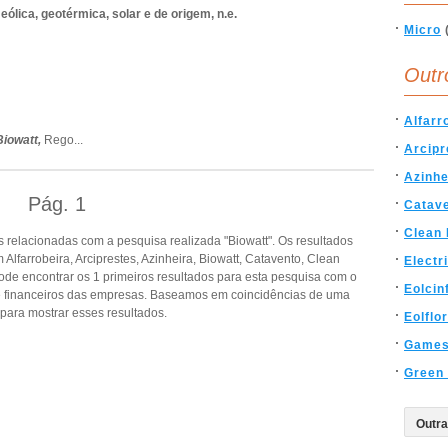
ólica, geotérmica, solar e de origem, n.e.
Micro
Outr
Alfarr
Biowatt,
Rego
...
Arcipr
Azinhe
Pág.
1
Catav
Clean
relacionadas com a pesquisa realizada "Biowatt". Os resultados
farrobeira, Arciprestes, Azinheira, Biowatt, Catavento, Clean
Electri
. Pode encontrar os 1 primeiros resultados para esta pesquisa com o
Eolcin
s e financeiros das empresas. Baseamos em coincidências de uma
ara mostrar esses resultados.
Eolflor
Game
Green