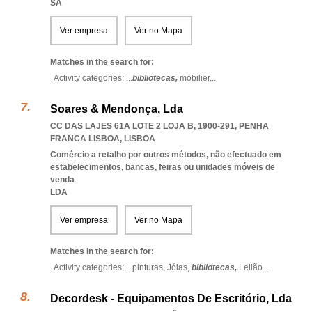
SA
Ver empresa
Ver no Mapa
Matches in the search for:
Activity categories: ...
bibliotecas,
mobilier
...
Soares & Mendonça, Lda
CC DAS LAJES 61A LOTE 2 LOJA B, 1900-291
,
PENHA
FRANCA LISBOA
,
LISBOA
Comércio a retalho por outros métodos, não efectuado em
estabelecimentos, bancas, feiras ou unidades móveis de
venda
LDA
Ver empresa
Ver no Mapa
Matches in the search for:
Activity categories: ...
pinturas,
Jóias,
bibliotecas,
Leilão
...
Decordesk - Equipamentos De Escritório, Lda