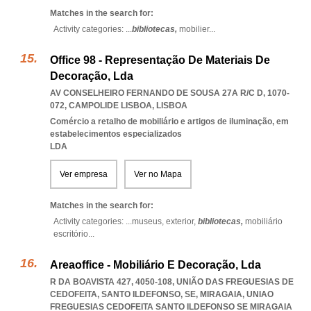
Matches in the search for:
Activity categories: ...
bibliotecas,
mobilier
...
Office 98 - Representação De Materiais De
Decoração, Lda
AV CONSELHEIRO FERNANDO DE SOUSA 27A R/C D, 1070-
072
,
CAMPOLIDE LISBOA
,
LISBOA
Comércio a retalho de mobiliário e artigos de iluminação, em
estabelecimentos especializados
LDA
Ver empresa
Ver no Mapa
Matches in the search for:
Activity categories: ...
museus,
exterior,
bibliotecas,
mobiliário
escritório
...
Areaoffice - Mobiliário E Decoração, Lda
R DA BOAVISTA 427, 4050-108, UNIÃO DAS FREGUESIAS DE
CEDOFEITA, SANTO ILDEFONSO, SE, MIRAGAIA
,
UNIAO
FREGUESIAS CEDOFEITA SANTO ILDEFONSO SE MIRAGAIA