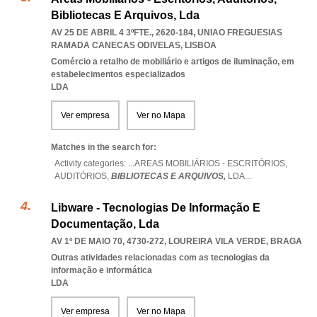
Bibliotecas E Arquivos, Lda
AV 25 DE ABRIL 4 3ºFTE., 2620-184
,
UNIAO FREGUESIAS
RAMADA CANECAS ODIVELAS
,
LISBOA
Comércio a retalho de mobiliário e artigos de iluminação, em
estabelecimentos especializados
LDA
Ver empresa
Ver no Mapa
Matches in the search for:
Activity categories: ...
AREAS MOBILIÁRIOS - ESCRITÓRIOS,
AUDITÓRIOS,
BIBLIOTECAS E ARQUIVOS,
LDA
...
Libware - Tecnologias De Informação E
Documentação, Lda
AV 1º DE MAIO 70, 4730-272
,
LOUREIRA VILA VERDE
,
BRAGA
Outras atividades relacionadas com as tecnologias da
informação e informática
LDA
Ver empresa
Ver no Mapa