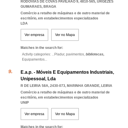
RODOVIAS DE COVAS PAVILHÃO 9, 4810-565
,
URGEZES
GUIMARAES
,
BRAGA
Comércio a retalho de máquinas e de outro material de
escritório, em estabelecimentos especializados
LDA
Ver empresa
Ver no Mapa
Matches in the search for:
Activity categories: ...
Pladur,
pavimentos,
bibliotecas,
Equipamentos
...
E.a.p. - Móveis E Equipamentos Industriais,
Unipessoal, Lda
R DE LEIRIA 58A, 2430-073
,
MARINHA GRANDE
,
LEIRIA
Comércio a retalho de máquinas e de outro material de
escritório, em estabelecimentos especializados
UNIP
Ver empresa
Ver no Mapa
Matches in the search for: