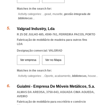
Matches in the search for:
Activity categories: ...
gead,
musette,
gestão integrada de
bibliotecas
...
Valgrad Industry, Lda
R 25 DE JULHO 485, 4590-761
,
FERREIRA PACOS
,
PORTO
Fabricação de mobiliário de madeira para outros fins
LDA
Designação comercial: VALGRAD
Ver empresa
Ver no Mapa
Matches in the search for:
Activity categories: ...
Oporto,
acabamento,
bibliotecas,
house
...
Guialmi - Empresa De Móveis Metálicos, S.a.
ALMAS DA AREOSA, 3750-043
,
AGUADA CIMA AGUEDA
,
AVEIRO
Fabricação de mobiliário para escritório e comércio