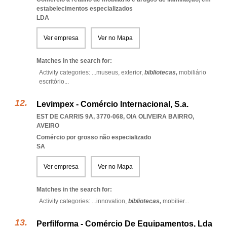
estabelecimentos especializados
LDA
Ver empresa
Ver no Mapa
Matches in the search for:
Activity categories: ...
museus,
exterior,
bibliotecas,
mobiliário
escritório
...
Levimpex - Comércio Internacional, S.a.
EST DE CARRIS 9A, 3770-068
,
OIA OLIVEIRA BAIRRO
,
AVEIRO
Comércio por grosso não especializado
SA
Ver empresa
Ver no Mapa
Matches in the search for:
Activity categories: ...
innovation,
bibliotecas,
mobilier
...
Perfilforma - Comércio De Equipamentos, Lda