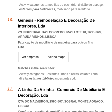
Activity categories: ...
mobílias de escritório,
divisão de espaço,
estantes para bibliotecas,
mobiliário para refeitório
...
Genesis - Remodelação E Decoração De
Interiores, Lda
ZN INDUSTRIAL DAS CORREDOURAS LOTE 10, 2630-369
,
ARRUDA VINHOS
,
LISBOA
Fabricação de mobiliário de madeira para outros fins
LDA
Ver empresa
Ver no Mapa
Matches in the search for:
Activity categories: ...
estantes linhas direitas,
estante linha
direita,
estantes bibliotecas,
estantes cd
...
A Linha Da Vizinha - Comércio De Mobiliário E
Decoração, Lda
QTA DO MALVEIRO 5, 2590-507
,
SOBRAL MONTE AGRACO
,
LISBOA
Comércio a retalho de mobiliário e artigos de iluminação, em