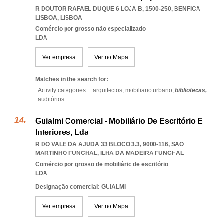
R DOUTOR RAFAEL DUQUE 6 LOJA B, 1500-250
,
BENFICA
LISBOA
,
LISBOA
Comércio por grosso não especializado
LDA
Ver empresa
Ver no Mapa
Matches in the search for:
Activity categories: ...
arquitectos,
mobiliário urbano,
bibliotecas,
auditórios
...
Guialmi Comercial - Mobiliário De Escritório E
Interiores, Lda
R DO VALE DA AJUDA 33 BLOCO 3.3, 9000-116
,
SAO
MARTINHO FUNCHAL
,
ILHA DA MADEIRA FUNCHAL
Comércio por grosso de mobiliário de escritório
LDA
Designação comercial: GUIALMI
Ver empresa
Ver no Mapa