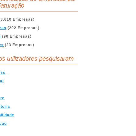
aturação
(3.610 Empresas)
nas
(202 Empresas)
s
(90 Empresas)
es
(23 Empresas)
os utilizadores pesquisaram
ess
al
are
toria
ilidade
cao