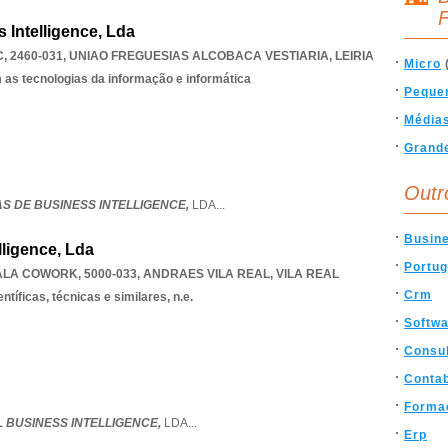
F
 Intelligence, Lda
, 2460-031
,
UNIAO FREGUESIAS ALCOBACA VESTIARIA
,
LEIRIA
Micro
 as tecnologias da informação e informática
Peque
Média
Grand
Outr
AS DE BUSINESS INTELLIGENCE,
LDA
...
Busin
lligence, Lda
Portug
LA COWORK, 5000-033
,
ANDRAES VILA REAL
,
VILA REAL
Crm
ntíficas, técnicas e similares, n.e.
Softw
Consul
Contab
Forma
L BUSINESS INTELLIGENCE,
LDA
...
Erp