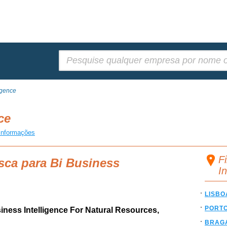
Pesquisar:
igence
nce
informações
Fi
sca para Bi Business
I
LISBO
PORT
siness Intelligence For Natural Resources,
BRAG