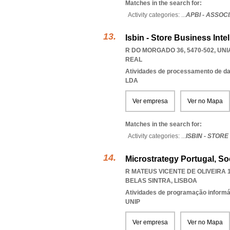
Matches in the search for:
Activity categories: ...
APBI - ASSO
Isbin - Store Business Inte
R DO MORGADO 36, 5470-502
,
UNI
REAL
Atividades de processamento de dad
LDA
Ver empresa
Ver no Mapa
Matches in the search for:
Activity categories: ...
ISBIN - STOR
Microstrategy Portugal, S
R MATEUS VICENTE DE OLIVEIRA 18
BELAS SINTRA
,
LISBOA
Atividades de programação informá
UNIP
Ver empresa
Ver no Mapa