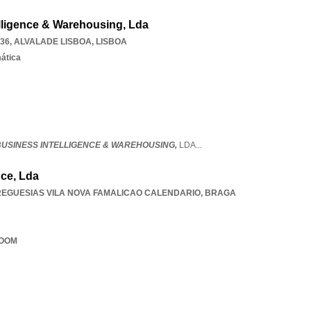
lligence & Warehousing, Lda
036
,
ALVALADE LISBOA
,
LISBOA
mática
BUSINESS INTELLIGENCE & WAREHOUSING,
LDA
...
nce, Lda
REGUESIAS VILA NOVA FAMALICAO CALENDARIO
,
BRAGA
ROOM