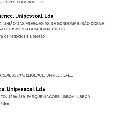
SS & INTELLIGENCE,
LDA
...
igence, Unipessoal, Lda
224, UNIÃO DAS FREGUESIAS DE GONDOMAR (SÃO COSME)
,
SAO COSME VALBOM JOVIM
,
PORTO
ra os negócios e a gestão
USINESS INTELLIGENCE,
UNIPESSOAL
...
nce, Unipessoal, Lda
O., 1990-239
,
PARQUE NACOES LISBOA
,
LISBOA
mática