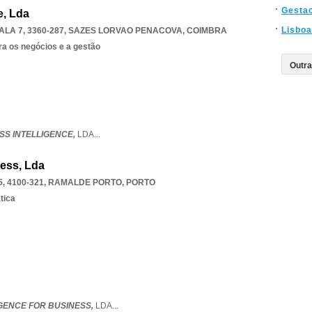
Gesta
e, Lda
Lisboa
LA 7, 3360-287
,
SAZES LORVAO PENACOVA
,
COIMBRA
ra os negócios e a gestão
SS INTELLIGENCE,
LDA
...
ness, Lda
, 4100-321
,
RAMALDE PORTO
,
PORTO
tica
IGENCE FOR BUSINESS,
LDA
...