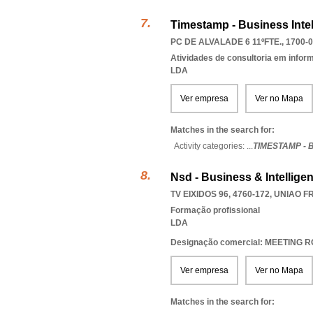
Timestamp - Business Inte
PC DE ALVALADE 6 11ºFTE., 1700-
Atividades de consultoria em infor
LDA
Ver empresa
Ver no Mapa
Matches in the search for:
Activity categories: ...
TIMESTAMP - 
Nsd - Business & Intellige
TV EIXIDOS 96, 4760-172
,
UNIAO F
Formação profissional
LDA
Designação comercial: MEETING 
Ver empresa
Ver no Mapa
Matches in the search for: