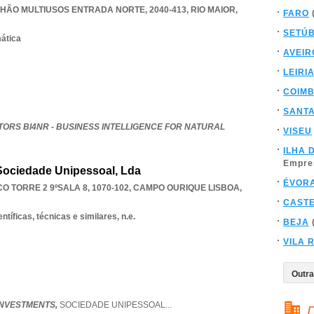
HÃO MULTIUSOS ENTRADA NORTE, 2040-413
,
RIO MAIOR
,
FARO
SETÚ
mática
AVEIR
LEIRI
COIM
SANT
ORS BI4NR - BUSINESS INTELLIGENCE FOR NATURAL
VISEU
ILHA 
Empre
Sociedade Unipessoal, Lda
ÉVOR
 TORRE 2 9ºSALA 8, 1070-102
,
CAMPO OURIQUE LISBOA
,
CAST
ntíficas, técnicas e similares, n.e.
BEJA
VILA 
INVESTMENTS,
SOCIEDADE UNIPESSOAL
...
D