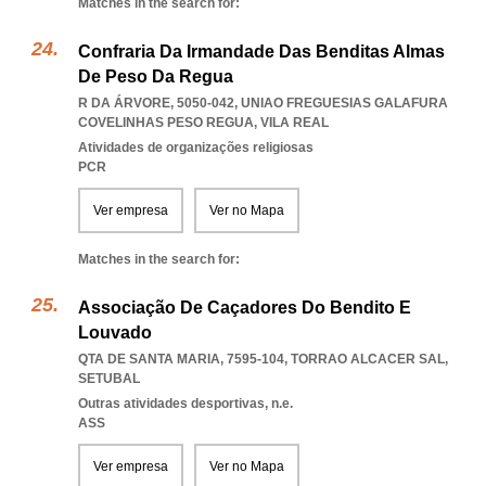
Matches in the search for:
Confraria Da Irmandade Das Benditas Almas
De Peso Da Regua
R DA ÁRVORE, 5050-042
,
UNIAO FREGUESIAS GALAFURA
COVELINHAS PESO REGUA
,
VILA REAL
Atividades de organizações religiosas
PCR
Ver empresa
Ver no Mapa
Matches in the search for:
Associação De Caçadores Do Bendito E
Louvado
QTA DE SANTA MARIA, 7595-104
,
TORRAO ALCACER SAL
,
SETUBAL
Outras atividades desportivas, n.e.
ASS
Ver empresa
Ver no Mapa