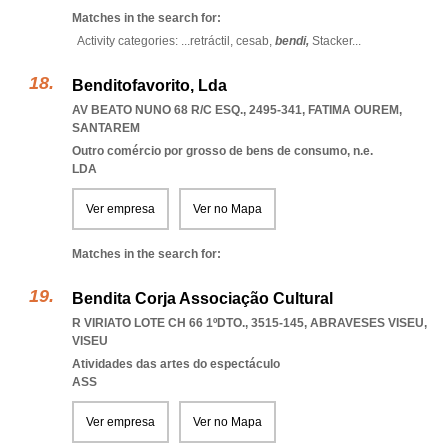
Matches in the search for:
Activity categories: ...
retráctil,
cesab,
bendi,
Stacker
...
Benditofavorito, Lda
AV BEATO NUNO 68 R/C ESQ., 2495-341
,
FATIMA OUREM
,
SANTAREM
Outro comércio por grosso de bens de consumo, n.e.
LDA
Ver empresa
Ver no Mapa
Matches in the search for:
Bendita Corja Associação Cultural
R VIRIATO LOTE CH 66 1ºDTO., 3515-145
,
ABRAVESES VISEU
,
VISEU
Atividades das artes do espectáculo
ASS
Ver empresa
Ver no Mapa