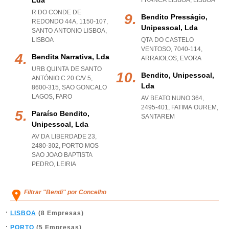
Lda
FRANCA LISBOA
,
LISBOA
R DO CONDE DE
Bendito Presságio,
REDONDO 44A, 1150-107
,
Unipessoal, Lda
SANTO ANTONIO LISBOA
,
LISBOA
QTA DO CASTELO
VENTOSO, 7040-114
,
Bendita Narrativa, Lda
ARRAIOLOS
,
EVORA
URB QUINTA DE SANTO
Bendito, Unipessoal,
ANTÓNIO C 20 C/V 5,
Lda
8600-315
,
SAO GONCALO
LAGOS
,
FARO
AV BEATO NUNO 364,
2495-401
,
FATIMA OUREM
,
Paraíso Bendito,
SANTAREM
Unipessoal, Lda
AV DA LIBERDADE 23,
2480-302
,
PORTO MOS
SAO JOAO BAPTISTA
PEDRO
,
LEIRIA
Filtrar "Bendi" por Concelho
LISBOA
(8 Empresas)
PORTO
(5 Empresas)