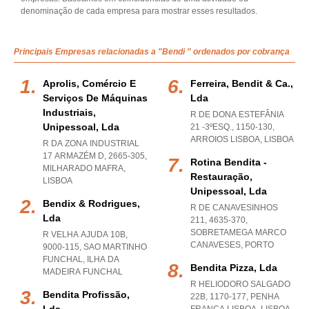
denominação de cada empresa para mostrar esses resultados.
Principais Empresas relacionadas a "Bendi " ordenados por cobrança
Aprolis, Comércio E
Ferreira, Bendit & Ca.,
Serviços De Máquinas
Lda
Industriais,
R DE DONA ESTEFÂNIA
Unipessoal, Lda
21 -3ºESQ., 1150-130
,
ARROIOS LISBOA
,
LISBOA
R DA ZONA INDUSTRIAL
17 ARMAZÉM D, 2665-305
,
Rotina Bendita -
MILHARADO MAFRA
,
Restauração,
LISBOA
Unipessoal, Lda
Bendix & Rodrigues,
R DE CANAVESINHOS
Lda
211, 4635-370
,
SOBRETAMEGA MARCO
R VELHA AJUDA 10B,
CANAVESES
,
PORTO
9000-115
,
SAO MARTINHO
FUNCHAL
,
ILHA DA
Bendita Pizza, Lda
MADEIRA FUNCHAL
R HELIODORO SALGADO
Bendita Profissão,
22B, 1170-177
,
PENHA