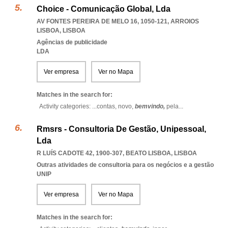
Choice - Comunicação Global, Lda
AV FONTES PEREIRA DE MELO 16, 1050-121
,
ARROIOS
LISBOA
,
LISBOA
Agências de publicidade
LDA
Ver empresa
Ver no Mapa
Matches in the search for:
Activity categories: ...
contas,
novo,
bemvindo,
pela
...
Rmsrs - Consultoria De Gestão, Unipessoal,
Lda
R LUÍS CADOTE 42, 1900-307
,
BEATO LISBOA
,
LISBOA
Outras atividades de consultoria para os negócios e a gestão
UNIP
Ver empresa
Ver no Mapa
Matches in the search for: