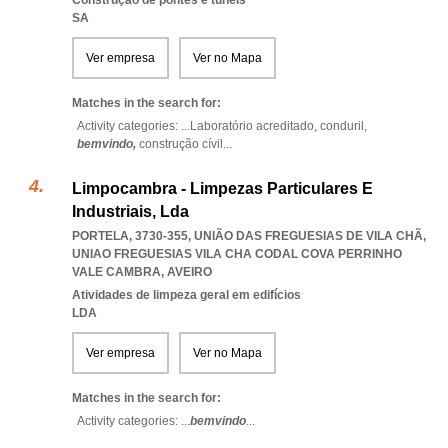
Construção de pontes e túneis
SA
Ver empresa
Ver no Mapa
Matches in the search for:
Activity categories: ...
Laboratório acreditado,
conduril,
bemvindo,
construção cívil
...
Limpocambra - Limpezas Particulares E
Industriais, Lda
PORTELA, 3730-355, UNIÃO DAS FREGUESIAS DE VILA CHÃ
,
UNIAO FREGUESIAS VILA CHA CODAL COVA PERRINHO
VALE CAMBRA
,
AVEIRO
Atividades de limpeza geral em edifícios
LDA
Ver empresa
Ver no Mapa
Matches in the search for:
Activity categories: ...
bemvindo
...