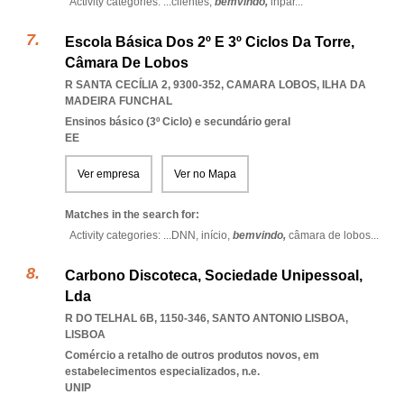
Activity categories: ...
clientes,
bemvindo,
inpar
...
Escola Básica Dos 2º E 3º Ciclos Da Torre,
Câmara De Lobos
R SANTA CECÍLIA 2, 9300-352
,
CAMARA LOBOS
,
ILHA DA
MADEIRA FUNCHAL
Ensinos básico (3º Ciclo) e secundário geral
EE
Ver empresa
Ver no Mapa
Matches in the search for:
Activity categories: ...
DNN,
início,
bemvindo,
câmara de lobos
...
Carbono Discoteca, Sociedade Unipessoal,
Lda
R DO TELHAL 6B, 1150-346
,
SANTO ANTONIO LISBOA
,
LISBOA
Comércio a retalho de outros produtos novos, em
estabelecimentos especializados, n.e.
UNIP