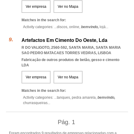
Ver empresa
Ver no Mapa
Matches in the search for:
Activity categories: ...
discos,
online,
bemvindo,
lojá
...
Artefactos Em Cimento Do Oeste, Lda
R DO VALIGOTO, 2560-592, SANTA MARIA
,
SANTA MARIA
SAO PEDRO MATACAES TORRES VEDRAS
,
LISBOA
Fabricação de outros produtos de betão, gesso e cimento
LDA
Ver empresa
Ver no Mapa
Matches in the search for:
Activity categories: ...
tanques,
pedra amarela,
bemvindo,
churrasqueiras
...
Pág.
1
Foram encontrados 9 resultados de empresas relacionadas com a