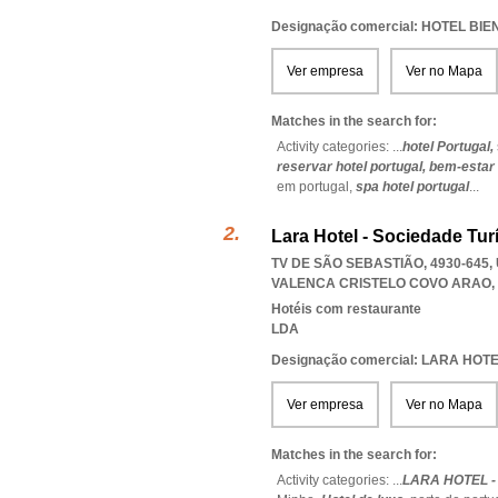
Designação comercial: HOTEL B
Ver empresa
Ver no Mapa
Matches in the search for:
Activity categories: ...
hotel Portugal,
reservar hotel portugal,
bem-estar
em portugal,
spa hotel portugal
...
Lara Hotel - Sociedade Tur
TV DE SÃO SEBASTIÃO, 4930-645
VALENCA CRISTELO COVO ARAO
,
Hotéis com restaurante
LDA
Designação comercial: LARA HOT
Ver empresa
Ver no Mapa
Matches in the search for:
Activity categories: ...
LARA HOTEL -