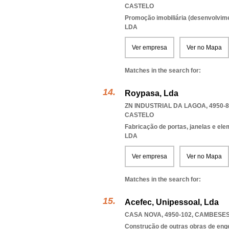
CASTELO
Promoção imobiliária (desenvolvimen
LDA
Ver empresa
Ver no Mapa
Matches in the search for:
Roypasa, Lda
ZN INDUSTRIAL DA LAGOA, 4950-
CASTELO
Fabricação de portas, janelas e el
LDA
Ver empresa
Ver no Mapa
Matches in the search for:
Acefec, Unipessoal, Lda
CASA NOVA, 4950-102
,
CAMBESE
Construção de outras obras de engen