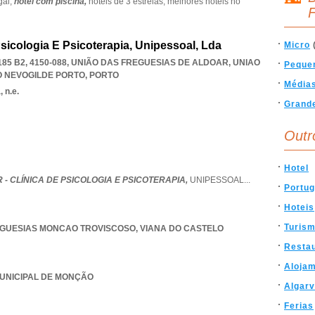
gal,
hotel com piscina,
hoteis de 3 estrelas,
melhores hoteis no
F
Psicologia E Psicoterapia, Unipessoal, Lda
Micro
85 B2, 4150-088, UNIÃO DAS FREGUESIAS DE ALDOAR
,
UNIAO
Peque
O NEVOGILDE PORTO
,
PORTO
Média
 n.e.
Grand
Outr
Hotel
 - CLÍNICA DE PSICOLOGIA E PSICOTERAPIA,
UNIPESSOAL
...
Portug
Hoteis
Turis
EGUESIAS MONCAO TROVISCOSO
,
VIANA DO CASTELO
Resta
Aloja
MUNICIPAL DE MONÇÃO
Algar
Ferias