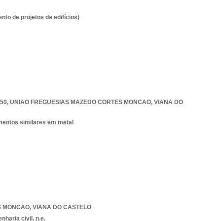
to de projetos de edifícios)
850
,
UNIAO FREGUESIAS MAZEDO CORTES MONCAO
,
VIANA DO
ementos similares em metal
S MONCAO
,
VIANA DO CASTELO
haria civil, n.e.