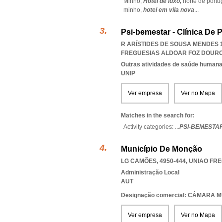
Minho,
Hotel de luxo,
norte de portu
minho,
hotel em vila nova
...
Psi-bemestar - Clínica De 
R ARÍSTIDES DE SOUSA MENDES 1
FREGUESIAS ALDOAR FOZ DOUR
Outras atividades de saúde humana,
UNIP
Ver empresa
Ver no Mapa
Matches in the search for:
Activity categories: ...
PSI-BEMESTAR
Município De Monção
LG CAMÕES, 4950-444
,
UNIAO FR
Administração Local
AUT
Designação comercial: CÂMARA 
Ver empresa
Ver no Mapa