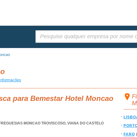
Pesquisar:
Moncao
ao
informações
F
usca para Bemestar Hotel Moncao
M
LISBO
FREGUESIAS MONCAO TROVISCOSO
,
VIANA DO CASTELO
PORT
FARO