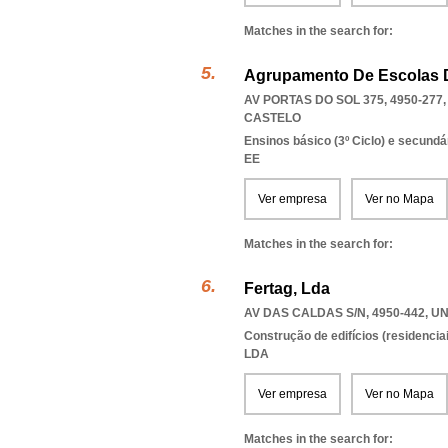
Matches in the search for:
Agrupamento De Escolas
AV PORTAS DO SOL 375, 4950-277
CASTELO
Ensinos básico (3º Ciclo) e secundá
EE
Ver empresa
Ver no Mapa
Matches in the search for:
Fertag, Lda
AV DAS CALDAS S/N, 4950-442
,
UN
Construção de edifícios (residenciai
LDA
Ver empresa
Ver no Mapa
Matches in the search for: