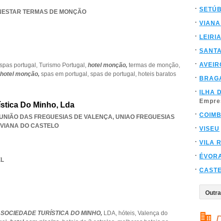
SETÚ
IENESTAR TERMAS DE MONÇÃO
VIANA
LEIRI
SANT
AVEIR
spas portugal,
Turismo Portugal,
hotel monção,
termas de monção,
 hotel monção,
spas em portugal,
spas de portugal,
hoteis baratos
BRAG
ILHA 
Empre
ística Do Minho, Lda
COIM
, UNIÃO DAS FREGUESIAS DE VALENÇA
,
UNIAO FREGUESIAS
VIANA DO CASTELO
VISEU
VILA 
ÉVOR
EL
CAST
 SOCIEDADE TURÍSTICA DO MINHO,
LDA,
hóteis,
Valença do
D