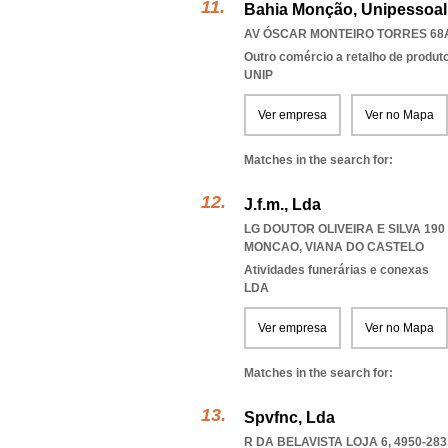
Bahia Monção, Unipessoal
AV ÓSCAR MONTEIRO TORRES 68A
Outro comércio a retalho de produt
UNIP
Ver empresa
Ver no Mapa
Matches in the search for:
J.f.m., Lda
LG DOUTOR OLIVEIRA E SILVA 190
MONCAO
,
VIANA DO CASTELO
Atividades funerárias e conexas
LDA
Ver empresa
Ver no Mapa
Matches in the search for:
Spvfnc, Lda
R DA BELAVISTA LOJA 6, 4950-283