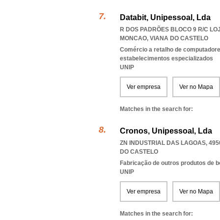
Databit, Unipessoal, Lda
R DOS PADRÕES BLOCO 9 R/C LOJA
MONCAO
,
VIANA DO CASTELO
Comércio a retalho de computadores
estabelecimentos especializados
UNIP
Ver empresa
Ver no Mapa
Matches in the search for:
Cronos, Unipessoal, Lda
ZN INDUSTRIAL DAS LAGOAS, 495
DO CASTELO
Fabricação de outros produtos de bo
UNIP
Ver empresa
Ver no Mapa
Matches in the search for: