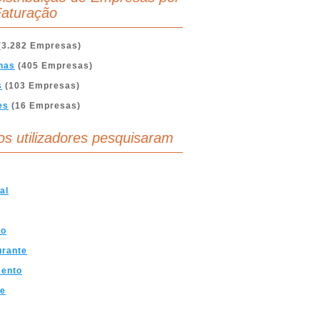
aturação
(3.282 Empresas)
nas
(405 Empresas)
s
(103 Empresas)
es
(16 Empresas)
os utilizadores pesquisaram
al
mo
urante
mento
ve