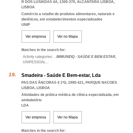
R DOS LUSÍADAS 4A, 1300-370
,
ALCANTARA LISBOA
,
LISBOA
Comércio a retalho de produtos alimentares, naturais e
dietéticos, em estabelecimentos especializados
UNIP
Ver empresa
Ver no Mapa
Matches in the search for:
Activity categories: ...
IMMUNEIQ - SAÚDE E BEM ESTAR,
UNIPESSOAL
...
Smadeira - Saúde E Bem-estar, Lda
PAS DAS ÂNCORAS 4 1ºG, 1990-421
,
PARQUE NACOES
LISBOA
,
LISBOA
Atividades de prática médica de clínica especializada, em
ambulatório
LDA
Ver empresa
Ver no Mapa
Matches in the search for: