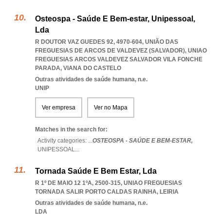
Osteospa - Saúde E Bem-estar, Unipessoal,
Lda
R DOUTOR VAZ GUEDES 92, 4970-604, UNIÃO DAS
FREGUESIAS DE ARCOS DE VALDEVEZ (SALVADOR)
,
UNIAO
FREGUESIAS ARCOS VALDEVEZ SALVADOR VILA FONCHE
PARADA
,
VIANA DO CASTELO
Outras atividades de saúde humana, n.e.
UNIP
Ver empresa
Ver no Mapa
Matches in the search for:
Activity categories: ...
OSTEOSPA - SAÚDE E BEM-ESTAR,
UNIPESSOAL
...
Tornada Saúde E Bem Estar, Lda
R 1º DE MAIO 12 1ºA, 2500-315
,
UNIAO FREGUESIAS
TORNADA SALIR PORTO CALDAS RAINHA
,
LEIRIA
Outras atividades de saúde humana, n.e.
LDA