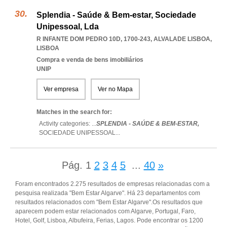
Splendia - Saúde & Bem-estar, Sociedade
Unipessoal, Lda
R INFANTE DOM PEDRO 10D, 1700-243
,
ALVALADE LISBOA
,
LISBOA
Compra e venda de bens imobiliários
UNIP
Ver empresa
Ver no Mapa
Matches in the search for:
Activity categories: ...
SPLENDIA - SAÚDE & BEM-ESTAR,
SOCIEDADE UNIPESSOAL
...
Pág.
1
2
3
4
5
...
40
»
Foram encontrados 2.275 resultados de empresas relacionadas com a
pesquisa realizada "Bem Estar Algarve". Há 23 departamentos com
resultados relacionados com "Bem Estar Algarve".Os resultados que
aparecem podem estar relacionados com Algarve, Portugal, Faro,
Hotel, Golf, Lisboa, Albufeira, Ferias, Lagos. Pode encontrar os 1200