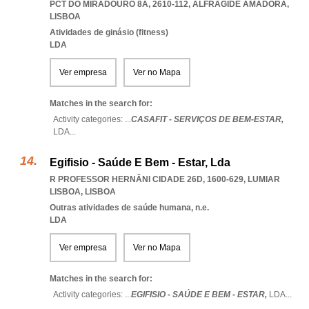
PCT DO MIRADOURO 8A, 2610-112
,
ALFRAGIDE AMADORA
,
LISBOA
Atividades de ginásio (fitness)
LDA
Ver empresa
Ver no Mapa
Matches in the search for:
Activity categories: ...
CASAFIT - SERVIÇOS DE BEM-ESTAR,
LDA
...
Egifisio - Saúde E Bem - Estar, Lda
R PROFESSOR HERNÂNI CIDADE 26D, 1600-629
,
LUMIAR
LISBOA
,
LISBOA
Outras atividades de saúde humana, n.e.
LDA
Ver empresa
Ver no Mapa
Matches in the search for:
Activity categories: ...
EGIFISIO - SAÚDE E BEM - ESTAR,
LDA
...