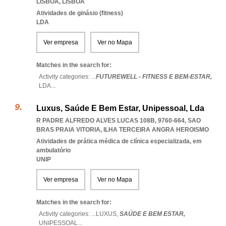
LISBOA
,
LISBOA
Atividades de ginásio (fitness)
LDA
Ver empresa
Ver no Mapa
Matches in the search for:
Activity categories: ...
FUTUREWELL - FITNESS E BEM-ESTAR,
LDA
...
Luxus, Saúde E Bem Estar, Unipessoal, Lda
R PADRE ALFREDO ALVES LUCAS 108B, 9760-664
,
SAO
BRAS PRAIA VITORIA
,
ILHA TERCEIRA ANGRA HEROISMO
Atividades de prática médica de clínica especializada, em
ambulatório
UNIP
Ver empresa
Ver no Mapa
Matches in the search for:
Activity categories: ...
LUXUS,
SAÚDE E BEM ESTAR,
UNIPESSOAL
...