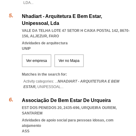
LDA
...
Nhadiart - Arquitetura E Bem Estar,
Unipessoal, Lda
VALE DA TELHA LOTE 47 SETOR H CAIXA POSTAL 142, 8670-
156
,
ALJEZUR
,
FARO
Atividades de arquitectura
UNIP
Ver empresa
Ver no Mapa
Matches in the search for:
Activity categories: ...
NHADIART - ARQUITETURA E BEM
ESTAR,
UNIPESSOAL
...
Associação De Bem Estar De Urqueira
EST DOS PENEDOS 20, 2435-696
,
URQUEIRA OUREM
,
SANTAREM
Atividades de apoio social para pessoas idosas, com
alojamento
ASS