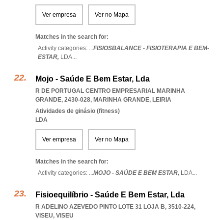
Ver empresa
Ver no Mapa
Matches in the search for:
Activity categories: ...
FISIOSBALANCE - FISIOTERAPIA E BEM-
ESTAR,
LDA
...
Mojo - Saúde E Bem Estar, Lda
R DE PORTUGAL CENTRO EMPRESARIAL MARINHA
GRANDE, 2430-028
,
MARINHA GRANDE
,
LEIRIA
Atividades de ginásio (fitness)
LDA
Ver empresa
Ver no Mapa
Matches in the search for:
Activity categories: ...
MOJO - SAÚDE E BEM ESTAR,
LDA
...
Fisioequilíbrio - Saúde E Bem Estar, Lda
R ADELINO AZEVEDO PINTO LOTE 31 LOJA B, 3510-224
,
VISEU
,
VISEU