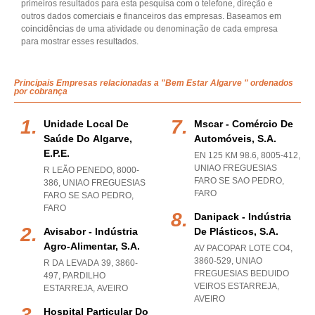
primeiros resultados para esta pesquisa com o telefone, direção e
outros dados comerciais e financeiros das empresas. Baseamos em
coincidências de uma atividade ou denominação de cada empresa
para mostrar esses resultados.
Principais Empresas relacionadas a "Bem Estar Algarve " ordenados
por cobrança
Unidade Local De
Mscar - Comércio De
Saúde Do Algarve,
Automóveis, S.a.
E.p.e.
EN 125 KM 98.6, 8005-412
,
UNIAO FREGUESIAS
R LEÃO PENEDO, 8000-
FARO SE SAO PEDRO
,
386
,
UNIAO FREGUESIAS
FARO
FARO SE SAO PEDRO
,
FARO
Danipack - Indústria
Avisabor - Indústria
De Plásticos, S.a.
Agro-Alimentar, S.a.
AV PACOPAR LOTE CO4,
3860-529
,
UNIAO
R DA LEVADA 39, 3860-
FREGUESIAS BEDUIDO
497
,
PARDILHO
VEIROS ESTARREJA
,
ESTARREJA
,
AVEIRO
AVEIRO
Hospital Particular Do