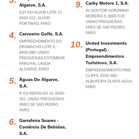
Carby Motors 1, S.a.
Algarve, S.a.
AV DOUTOR GORDINHO
EST DO ALVOR LOTE 27,
MOREIRA 9, 8005-518
,
8500-322
,
ALVOR
UNIAO FREGUESIAS
PORTIMAO
,
FARO
FARO SE SAO PEDRO
,
FARO
Carvoeiro Golfe, S.a.
EMPREENDIMENTO DO
United Investments
GRAMACHO LOTE 4,
(portugal) -
8400-080
,
UNIAO
Empreendimentos
FREGUESIAS ESTOMBAR
Turísticos, S.a.
PARCHAL LAGOA
ALGARVE
,
FARO
EMPREENDIMENTO PINE
CLIFFS, 8200-380
,
Águas Do Algarve,
ALBUFEIRA OLHOS AGUA
,
S.a.
FARO
R DO REPOUSO 10, 8000-
302
,
UNIAO FREGUESIAS
FARO SE SAO PEDRO
,
FARO
Garrafeira Soares -
Comércio De Bebidas,
S.a.