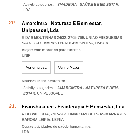
Activity categories: ...
SMADEIRA - SAÚDE E BEM-ESTAR,
LDA
...
Amarcintra - Natureza E Bem-estar,
Unipessoal, Lda
R DAS MOUTINHAS 24/32, 2705-769
,
UNIAO FREGUESIAS
SAO JOAO LAMPAS TERRUGEM SINTRA
,
LISBOA
Alojamento mobilado para turistas
UNIP
Ver empresa
Ver no Mapa
Matches in the search for:
Activity categories: ...
AMARCINTRA - NATUREZA E BEM-
ESTAR,
UNIPESSOAL
...
Fisiosbalance - Fisioterapia E Bem-estar, Lda
R DO VALE 83A, 2415-564
,
UNIAO FREGUESIAS MARRAZES
BAROSA LEIRIA
,
LEIRIA
Outras atividades de saúde humana, n.e.
LDA