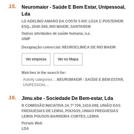
Neuromaior - Saúde E Bem Estar, Unipessoal,
Lda
LG ADELINO AMARO DA COSTA 5 R/C LOJA C POSTERIOR
ESQ., 2040-269
,
RIO MAIOR
,
SANTAREM
Outras atividades de saúde humana, n.e.
UNIP
Designação comercial: NEUROCLINICA DE RIO MAIOR
Ver empresa
Ver no Mapa
Matches in the search for:
Activity categories: ...
NEUROMAIOR - SAÚDE E BEM ESTAR,
UNIPESSOAL
...
Jimu.sbe - Sociedade De Bem-estar, Lda
R COMISSÃO INICIATIVA 2A 7º 709, 2410-098, UNIÃO DAS
FREGUESIAS DE LEIRIA, POUSOS
,
UNIAO FREGUESIAS
LEIRIA POUSOS BARREIRA CORTES
,
LEIRIA
Portais Web
LDA