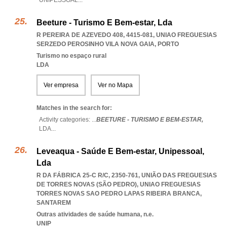
UNIPESSOAL
...
Beeture - Turismo E Bem-estar, Lda
R PEREIRA DE AZEVEDO 408, 4415-081
,
UNIAO FREGUESIAS
SERZEDO PEROSINHO VILA NOVA GAIA
,
PORTO
Turismo no espaço rural
LDA
Ver empresa
Ver no Mapa
Matches in the search for:
Activity categories: ...
BEETURE - TURISMO E BEM-ESTAR,
LDA
...
Leveaqua - Saúde E Bem-estar, Unipessoal,
Lda
R DA FÁBRICA 25-C R/C, 2350-761, UNIÃO DAS FREGUESIAS
DE TORRES NOVAS (SÃO PEDRO)
,
UNIAO FREGUESIAS
TORRES NOVAS SAO PEDRO LAPAS RIBEIRA BRANCA
,
SANTAREM
Outras atividades de saúde humana, n.e.
UNIP