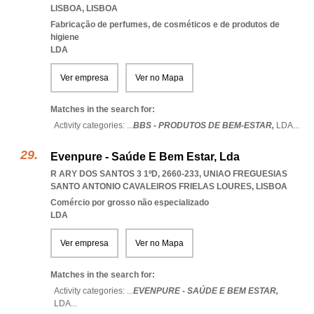
LISBOA
,
LISBOA
Fabricação de perfumes, de cosméticos e de produtos de
higiene
LDA
Ver empresa
Ver no Mapa
Matches in the search for:
Activity categories: ...
BBS - PRODUTOS DE BEM-ESTAR,
LDA
...
Evenpure - Saúde E Bem Estar, Lda
R ARY DOS SANTOS 3 1ºD, 2660-233
,
UNIAO FREGUESIAS
SANTO ANTONIO CAVALEIROS FRIELAS LOURES
,
LISBOA
Comércio por grosso não especializado
LDA
Ver empresa
Ver no Mapa
Matches in the search for:
Activity categories: ...
EVENPURE - SAÚDE E BEM ESTAR,
LDA
...