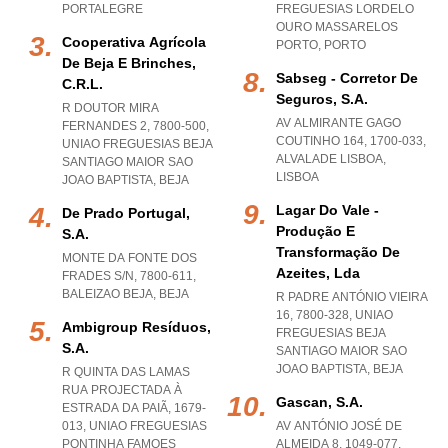
PORTALEGRE
FREGUESIAS LORDELO
OURO MASSARELOS
Cooperativa Agrícola
PORTO
,
PORTO
De Beja E Brinches,
Sabseg - Corretor De
C.r.l.
Seguros, S.a.
R DOUTOR MIRA
AV ALMIRANTE GAGO
FERNANDES 2, 7800-500
,
COUTINHO 164, 1700-033
,
UNIAO FREGUESIAS BEJA
ALVALADE LISBOA
,
SANTIAGO MAIOR SAO
LISBOA
JOAO BAPTISTA
,
BEJA
Lagar Do Vale -
De Prado Portugal,
Produção E
S.a.
Transformação De
MONTE DA FONTE DOS
Azeites, Lda
FRADES S/N, 7800-611
,
BALEIZAO BEJA
,
BEJA
R PADRE ANTÓNIO VIEIRA
16, 7800-328
,
UNIAO
Ambigroup Resíduos,
FREGUESIAS BEJA
S.a.
SANTIAGO MAIOR SAO
JOAO BAPTISTA
,
BEJA
R QUINTA DAS LAMAS
RUA PROJECTADA À
Gascan, S.a.
ESTRADA DA PAIÃ, 1679-
013
,
UNIAO FREGUESIAS
AV ANTÓNIO JOSÉ DE
PONTINHA FAMOES
ALMEIDA 8, 1049-077
,