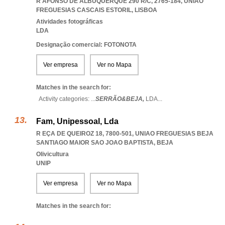
R AFONSO DE ALBUQUERQUE 290 R/C, 2765-184
,
UNIAO
FREGUESIAS CASCAIS ESTORIL
,
LISBOA
Atividades fotográficas
LDA
Designação comercial: FOTONOTA
Ver empresa
Ver no Mapa
Matches in the search for:
Activity categories: ...
SERRÃO&BEJA,
LDA
...
Fam, Unipessoal, Lda
R EÇA DE QUEIROZ 18, 7800-501
,
UNIAO FREGUESIAS BEJA
SANTIAGO MAIOR SAO JOAO BAPTISTA
,
BEJA
Olivicultura
UNIP
Ver empresa
Ver no Mapa
Matches in the search for: