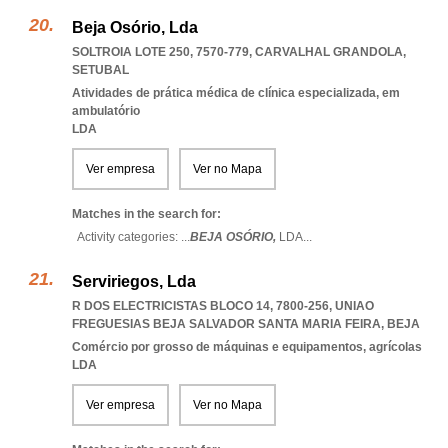
Beja Osório, Lda
SOLTROIA LOTE 250, 7570-779
,
CARVALHAL GRANDOLA
,
SETUBAL
Atividades de prática médica de clínica especializada, em
ambulatório
LDA
Ver empresa
Ver no Mapa
Matches in the search for:
Activity categories: ...
BEJA OSÓRIO,
LDA
...
Serviriegos, Lda
R DOS ELECTRICISTAS BLOCO 14, 7800-256
,
UNIAO
FREGUESIAS BEJA SALVADOR SANTA MARIA FEIRA
,
BEJA
Comércio por grosso de máquinas e equipamentos, agrícolas
LDA
Ver empresa
Ver no Mapa