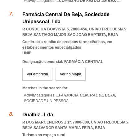
Activity categories: ...
COMISSÃO DE FESTAS DE BEJA
...
Farmácia Central De Beja, Sociedade
Unipessoal, Lda
R CONDE DA BOAVISTA 5, 7800-456
,
UNIAO FREGUESIAS
BEJA SANTIAGO MAIOR SAO JOAO BAPTISTA
,
BEJA
Comércio a retalho de produtos farmacêuticos, em
estabelecimentos especializados
UNIP
Designação comercial: FARMÁCIA CENTRAL
Ver empresa
Ver no Mapa
Matches in the search for:
Activity categories: ...
FARMÁCIA CENTRAL DE BEJA,
SOCIEDADE UNIPESSOAL
...
Dualbiz - Lda
R DOS MARCENEIROS 2 1º, 7800-009
,
UNIAO FREGUESIAS
BEJA SALVADOR SANTA MARIA FEIRA
,
BEJA
Turismo no espaço rural