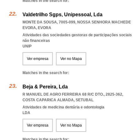
Matches in the search for:
Valdetrilho Sgps, Unipessoal, Lda
MONTE DA SOUSA, 7005-099
,
NOSSA SENHORA MACHEDE
EVORA
,
EVORA
Atividades das sociedades gestoras de participações sociais
não financeiras
UNIP
Ver empresa
Ver no Mapa
Matches in the search for:
Beja & Pereira, Lda
R MANUEL DE AGRO FERREIRA 68 R/C DTO., 2825-362
,
COSTA CAPARICA ALMADA
,
SETUBAL
Atividades de medicina dentária e odontologia
LDA
Ver empresa
Ver no Mapa
Matches in the search for: