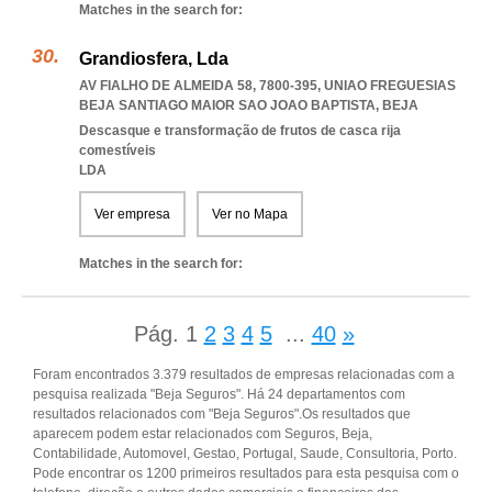
Matches in the search for:
Grandiosfera, Lda
AV FIALHO DE ALMEIDA 58, 7800-395
,
UNIAO FREGUESIAS
BEJA SANTIAGO MAIOR SAO JOAO BAPTISTA
,
BEJA
Descasque e transformação de frutos de casca rija
comestíveis
LDA
Ver empresa
Ver no Mapa
Matches in the search for:
Pág.
1
2
3
4
5
...
40
»
Foram encontrados 3.379 resultados de empresas relacionadas com a
pesquisa realizada "Beja Seguros". Há 24 departamentos com
resultados relacionados com "Beja Seguros".Os resultados que
aparecem podem estar relacionados com Seguros, Beja,
Contabilidade, Automovel, Gestao, Portugal, Saude, Consultoria, Porto.
Pode encontrar os 1200 primeiros resultados para esta pesquisa com o