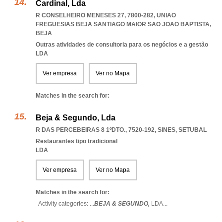
Cardinal, Lda
R CONSELHEIRO MENESES 27, 7800-282
,
UNIAO
FREGUESIAS BEJA SANTIAGO MAIOR SAO JOAO BAPTISTA
,
BEJA
Outras atividades de consultoria para os negócios e a gestão
LDA
Ver empresa
Ver no Mapa
Matches in the search for:
Beja & Segundo, Lda
R DAS PERCEBEIRAS 8 1ºDTO., 7520-192
,
SINES
,
SETUBAL
Restaurantes tipo tradicional
LDA
Ver empresa
Ver no Mapa
Matches in the search for:
Activity categories: ...
BEJA & SEGUNDO,
LDA
...