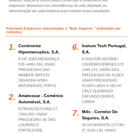
telefone, direção e outros dados comerciais e financeiros das
empresas. Baseamos em coincidências de uma atividade ou
denominação de cada empresa para mostrar esses resultados.
Principais Empresas relacionadas a "Beja Seguros " ordenados por
cobrança
Continente
Inetum Tech Portugal,
Hipermercados, S.a.
S.a.
R DE JOÃO MENDONÇA
R DOUTOR ANTÓNIO
529, 4460-334
,
UNIAO
LOUREIRO BORGES 3 5º,
FREGUESIAS SAO
1495-131, UNIÃO DAS
MAMEDE INFESTA
FREGUESIAS DE ALGES
,
SENHORA HORA
UNIAO FREGUESIAS
MATOSINHOS
,
PORTO
ALGES LINDA A VELHA
CRUZ QUEBRADA
Amatoscar - Comércio
DAFUNDO OEIRAS
,
Automóvel, S.a.
LISBOA
R FRANCISCO FINO 17,
Mds - Corretor De
7300-053
,
UNIAO
Seguros, S.a.
FREGUESIAS SE SAO
LOURENCO
AV DA BOAVISTA 1277/81
PORTALEGRE
,
2º, 4100-130
,
UNIAO