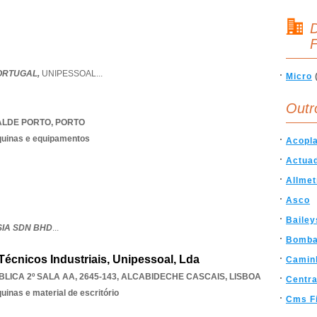
D
F
ORTUGAL,
UNIPESSOAL
...
Micro
Outr
LDE PORTO
,
PORTO
quinas e equipamentos
Acopl
Actua
Allmet
Asco
Bailey
IA SDN BHD
...
Bomb
écnicos Industriais, Unipessoal, Lda
Camin
LICA 2º SALA AA, 2645-143
,
ALCABIDECHE CASCAIS
,
LISBOA
Centra
inas e material de escritório
Cms Fi