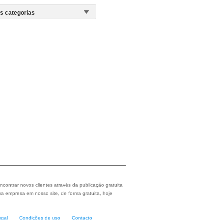
ncontrar novos clientes através da publicação gratuita
a empresa em nosso site, de forma gratuita, hoje
ugal
Condições de uso
Contacto