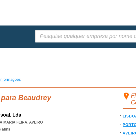
Pesquisar:
informações
F
 para Beaudrey
C
soal, Lda
LISBO
A MARIA FEIRA
,
AVEIRO
PORT
 afins
AVEIR