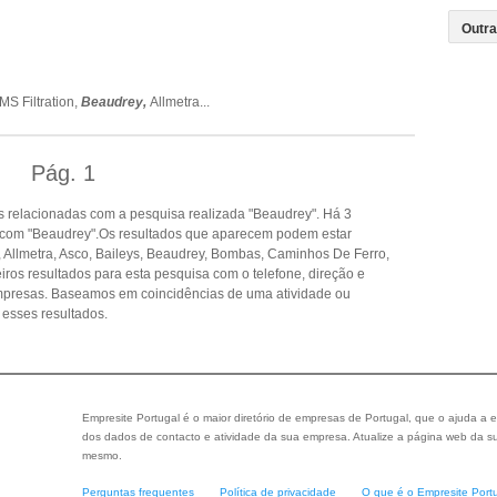
MS Filtration,
Beaudrey,
Allmetra
...
Pág.
1
 relacionadas com a pesquisa realizada "Beaudrey". Há 3
 com "Beaudrey".Os resultados que aparecem podem estar
 Allmetra, Asco, Baileys, Beaudrey, Bombas, Caminhos De Ferro,
iros resultados para esta pesquisa com o telefone, direção e
empresas. Baseamos em coincidências de uma atividade ou
esses resultados.
Empresite Portugal é o maior diretório de empresas de Portugal, que o ajuda a e
dos dados de contacto e atividade da sua empresa. Atualize a página web da su
mesmo.
Perguntas frequentes
Política de privacidade
O que é o Empresite Port