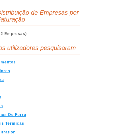
istribuição de Empresas por
aturação
(2 Empresas)
os utilizadores pesquisaram
amentos
dores
ra
s
as
hos De Ferro
is Termicas
ltration