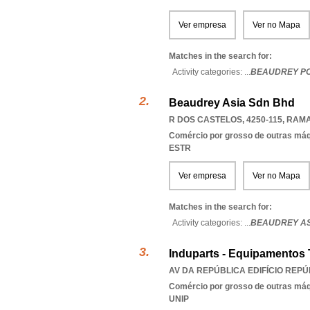
Ver empresa
Ver no Mapa
Matches in the search for:
Activity categories: ...
BEAUDREY P
Beaudrey Asia Sdn Bhd
R DOS CASTELOS, 4250-115
,
RAMA
Comércio por grosso de outras má
ESTR
Ver empresa
Ver no Mapa
Matches in the search for:
Activity categories: ...
BEAUDREY AS
Induparts - Equipamentos T
AV DA REPÚBLICA EDIFÍCIO REPÚB
Comércio por grosso de outras máqu
UNIP