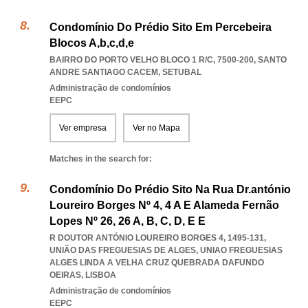
Condomínio Do Prédio Sito Em Percebeira
Blocos A,b,c,d,e
BAIRRO DO PORTO VELHO BLOCO 1 R/C, 7500-200
,
SANTO
ANDRE SANTIAGO CACEM
,
SETUBAL
Administração de condomínios
EEPC
Ver empresa
Ver no Mapa
Matches in the search for:
Condomínio Do Prédio Sito Na Rua Dr.antónio
Loureiro Borges Nº 4, 4 A E Alameda Fernão
Lopes Nº 26, 26 A, B, C, D, E E
R DOUTOR ANTÓNIO LOUREIRO BORGES 4, 1495-131,
UNIÃO DAS FREGUESIAS DE ALGES
,
UNIAO FREGUESIAS
ALGES LINDA A VELHA CRUZ QUEBRADA DAFUNDO
OEIRAS
,
LISBOA
Administração de condomínios
EEPC