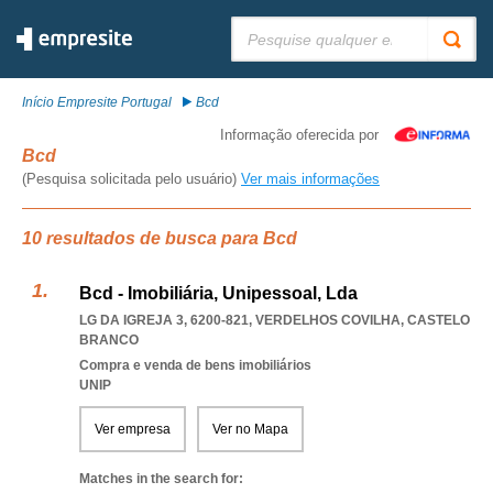
Pesquisar:
Início Empresite Portugal
Bcd
Informação oferecida por
Bcd
(Pesquisa solicitada pelo usuário)
Ver mais informações
10 resultados de busca para Bcd
Bcd - Imobiliária, Unipessoal, Lda
LG DA IGREJA 3, 6200-821
,
VERDELHOS COVILHA
,
CASTELO
BRANCO
Compra e venda de bens imobiliários
UNIP
Ver empresa
Ver no Mapa
Matches in the search for: