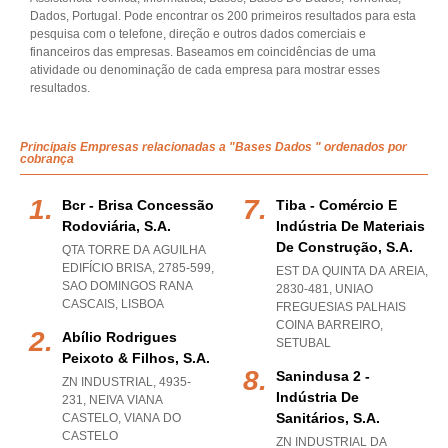
Dados, Portugal. Pode encontrar os 200 primeiros resultados para esta
pesquisa com o telefone, direção e outros dados comerciais e
financeiros das empresas. Baseamos em coincidências de uma
atividade ou denominação de cada empresa para mostrar esses
resultados.
Principais Empresas relacionadas a "Bases Dados " ordenados por
cobrança
Bcr - Brisa Concessão
Tiba - Comércio E
Rodoviária, S.a.
Indústria De Materiais
De Construção, S.a.
QTA TORRE DA AGUILHA
EDIFÍCIO BRISA, 2785-599
,
EST DA QUINTA DA AREIA,
SAO DOMINGOS RANA
2830-481
,
UNIAO
CASCAIS
,
LISBOA
FREGUESIAS PALHAIS
COINA BARREIRO
,
Abílio Rodrigues
SETUBAL
Peixoto & Filhos, S.a.
Sanindusa 2 -
ZN INDUSTRIAL, 4935-
Indústria De
231
,
NEIVA VIANA
Sanitários, S.a.
CASTELO
,
VIANA DO
CASTELO
ZN INDUSTRIAL DA