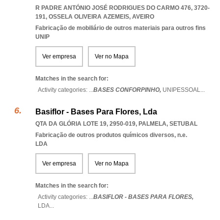
R PADRE ANTÓNIO JOSÉ RODRIGUES DO CARMO 476, 3720-
191
,
OSSELA OLIVEIRA AZEMEIS
,
AVEIRO
Fabricação de mobiliário de outros materiais para outros fins
UNIP
Ver empresa
Ver no Mapa
Matches in the search for:
Activity categories: ...
BASES CONFORPINHO,
UNIPESSOAL
...
Basiflor - Bases Para Flores, Lda
QTA DA GLÓRIA LOTE 19, 2950-019
,
PALMELA
,
SETUBAL
Fabricação de outros produtos químicos diversos, n.e.
LDA
Ver empresa
Ver no Mapa
Matches in the search for:
Activity categories: ...
BASIFLOR - BASES PARA FLORES,
LDA
...