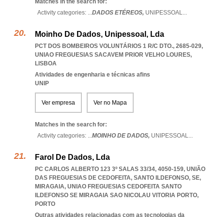
Matches in the search for:
Activity categories: ...
DADOS ETÉREOS,
UNIPESSOAL
...
Moinho De Dados, Unipessoal, Lda
PCT DOS BOMBEIROS VOLUNTÁRIOS 1 R/C DTO., 2685-029
,
UNIAO FREGUESIAS SACAVEM PRIOR VELHO LOURES
,
LISBOA
Atividades de engenharia e técnicas afins
UNIP
Ver empresa
Ver no Mapa
Matches in the search for:
Activity categories: ...
MOINHO DE DADOS,
UNIPESSOAL
...
Farol De Dados, Lda
PC CARLOS ALBERTO 123 3º SALAS 33/34, 4050-159, UNIÃO
DAS FREGUESIAS DE CEDOFEITA, SANTO ILDEFONSO, SE,
MIRAGAIA
,
UNIAO FREGUESIAS CEDOFEITA SANTO
ILDEFONSO SE MIRAGAIA SAO NICOLAU VITORIA PORTO
,
PORTO
Outras atividades relacionadas com as tecnologias da