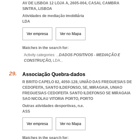
AV DE LISBOA 12 LOJA A, 2605-004
,
CASAL CAMBRA
SINTRA
,
LISBOA
Atividades de mediação imobiliária
LDA
Ver empresa
Ver no Mapa
Matches in the search for:
Activity categories: ...
DADOS POSITIVOS - MEDIAÇÃO E
CONSTRUÇÃO,
LDA
...
Associação Quebra-dados
R BRITO CAPELO 82, 4050-128, UNIÃO DAS FREGUESIAS DE
CEDOFEITA, SANTO ILDEFONSO, SE, MIRAGAIA
,
UNIAO
FREGUESIAS CEDOFEITA SANTO ILDEFONSO SE MIRAGAIA
SAO NICOLAU VITORIA PORTO
,
PORTO
Outras atividades desportivas, n.e.
ASS
Ver empresa
Ver no Mapa
Matches in the search for: