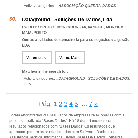
Activity categories: ...
ASSOCIAÇÃO QUEBRA-DADOS
...
Dataground - Soluções De Dados, Lda
PC DO EXÉRCITO LIBERTADOR 244, 4470-601
,
MOREIRA
MAIA
,
PORTO
Outras atividades de consultoria para os negócios e a gestão
LDA
Ver empresa
Ver no Mapa
Matches in the search for:
Activity categories: ...
DATAGROUND - SOLUÇÕES DE DADOS,
LDA
...
Pág.
1
2
3
4
5
...
7
»
Foram encontrados 200 resultados de empresas relacionadas com a
pesquisa realizada "Bases Dados". Há 18 departamentos com
resultados relacionados com "Bases Dados".Os resultados que
aparecem podem estar relacionados com Software, Banheiras,
Assistencia Tecnica, Informatica, Bases, Bases De Dados, Torneiras,