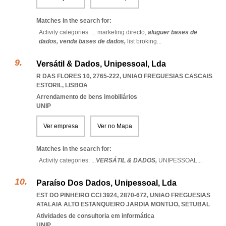
Matches in the search for:
Activity categories: ...
marketing directo,
aluguer bases de
dados,
venda bases de dados,
list broking
...
Versátil & Dados, Unipessoal, Lda
R DAS FLORES 10, 2765-222
,
UNIAO FREGUESIAS CASCAIS
ESTORIL
,
LISBOA
Arrendamento de bens imobiliários
UNIP
Ver empresa
Ver no Mapa
Matches in the search for:
Activity categories: ...
VERSÁTIL & DADOS,
UNIPESSOAL
...
Paraíso Dos Dados, Unipessoal, Lda
EST DO PINHEIRO CCI 3924, 2870-672
,
UNIAO FREGUESIAS
ATALAIA ALTO ESTANQUEIRO JARDIA MONTIJO
,
SETUBAL
Atividades de consultoria em informática
UNIP