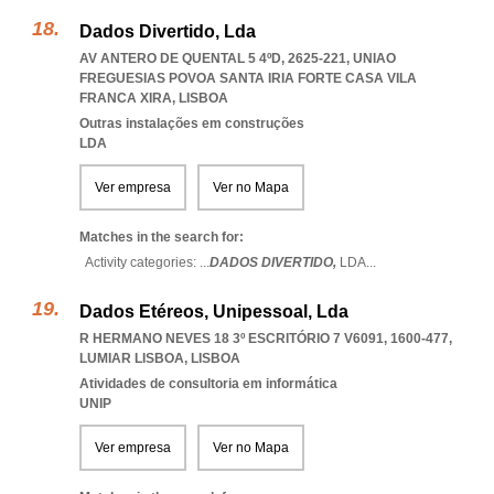
Dados Divertido, Lda
AV ANTERO DE QUENTAL 5 4ºD, 2625-221
,
UNIAO
FREGUESIAS POVOA SANTA IRIA FORTE CASA VILA
FRANCA XIRA
,
LISBOA
Outras instalações em construções
LDA
Ver empresa
Ver no Mapa
Matches in the search for:
Activity categories: ...
DADOS DIVERTIDO,
LDA
...
Dados Etéreos, Unipessoal, Lda
R HERMANO NEVES 18 3º ESCRITÓRIO 7 V6091, 1600-477
,
LUMIAR LISBOA
,
LISBOA
Atividades de consultoria em informática
UNIP
Ver empresa
Ver no Mapa