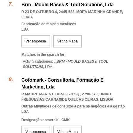
Brm - Mould Bases & Tool Solutions, Lda
R 23 DE OUTUBRO 4, 2445-583
,
MOITA MARINHA GRANDE
,
LEIRIA
Fabricação de moldes metálicos
LDA
Ver empresa
Ver no Mapa
Matches in the search for:
Activity categories: ...
BRM - MOULD BASES & TOOL
SOLUTIONS,
LDA
...
Cofomark - Consultoria, Formação E
Marketing, Lda
R MADRE MARIA CLARA 9 2ºESQ., 2790-379
,
UNIAO
FREGUESIAS CARNAXIDE QUEIJAS OEIRAS
,
LISBOA
Outras atividades de consultoria para os negócios e a gestão
LDA
Designação comercial: CMK
Ver empresa
Ver no Mapa