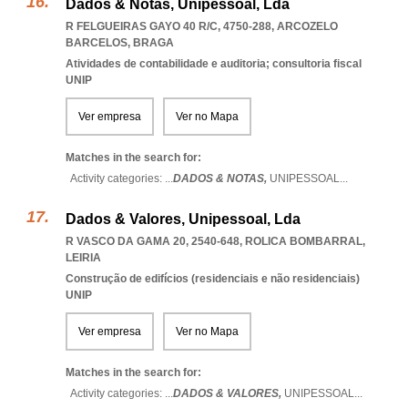
Dados & Notas, Unipessoal, Lda
R FELGUEIRAS GAYO 40 R/C, 4750-288
,
ARCOZELO
BARCELOS
,
BRAGA
Atividades de contabilidade e auditoria; consultoria fiscal
UNIP
Ver empresa
Ver no Mapa
Matches in the search for:
Activity categories: ...
DADOS & NOTAS,
UNIPESSOAL
...
Dados & Valores, Unipessoal, Lda
R VASCO DA GAMA 20, 2540-648
,
ROLICA BOMBARRAL
,
LEIRIA
Construção de edifícios (residenciais e não residenciais)
UNIP
Ver empresa
Ver no Mapa
Matches in the search for:
Activity categories: ...
DADOS & VALORES,
UNIPESSOAL
...