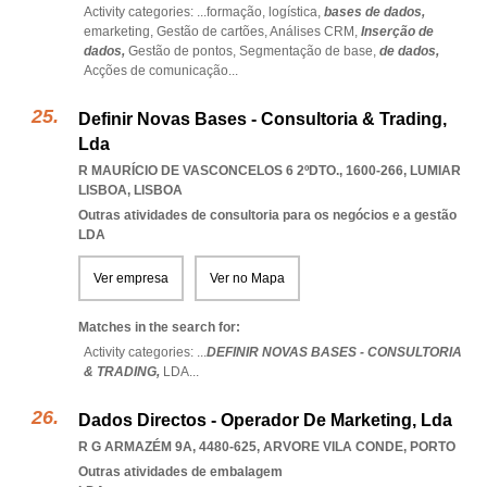
Activity categories: ...
formação,
logística,
bases de dados,
emarketing,
Gestão de cartões,
Análises CRM,
Inserção de
dados,
Gestão de pontos,
Segmentação de base,
de dados,
Acções de comunicação
...
Definir Novas Bases - Consultoria & Trading,
Lda
R MAURÍCIO DE VASCONCELOS 6 2ºDTO., 1600-266
,
LUMIAR
LISBOA
,
LISBOA
Outras atividades de consultoria para os negócios e a gestão
LDA
Ver empresa
Ver no Mapa
Matches in the search for:
Activity categories: ...
DEFINIR NOVAS BASES - CONSULTORIA
& TRADING,
LDA
...
Dados Directos - Operador De Marketing, Lda
R G ARMAZÉM 9A, 4480-625
,
ARVORE VILA CONDE
,
PORTO
Outras atividades de embalagem