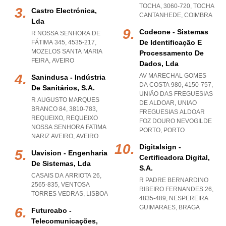
TOCHA, 3060-720
,
TOCHA
Castro Electrónica,
CANTANHEDE
,
COIMBRA
Lda
Codeone - Sistemas
R NOSSA SENHORA DE
De Identificação E
FÁTIMA 345, 4535-217
,
MOZELOS SANTA MARIA
Processamento De
FEIRA
,
AVEIRO
Dados, Lda
AV MARECHAL GOMES
Sanindusa - Indústria
DA COSTA 980, 4150-757,
De Sanitários, S.a.
UNIÃO DAS FREGUESIAS
R AUGUSTO MARQUES
DE ALDOAR
,
UNIAO
BRANCO 84, 3810-783,
FREGUESIAS ALDOAR
REQUEIXO
,
REQUEIXO
FOZ DOURO NEVOGILDE
NOSSA SENHORA FATIMA
PORTO
,
PORTO
NARIZ AVEIRO
,
AVEIRO
Digitalsign -
Uavision - Engenharia
Certificadora Digital,
De Sistemas, Lda
S.a.
CASAIS DA ARRIOTA 26,
R PADRE BERNARDINO
2565-835
,
VENTOSA
RIBEIRO FERNANDES 26,
TORRES VEDRAS
,
LISBOA
4835-489
,
NESPEREIRA
GUIMARAES
,
BRAGA
Futurcabo -
Telecomunicações,