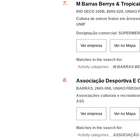
M Barras Berrys & Tropicai
RIO SECO 100B, 8005-528
,
UNIAO 
Cultura de outros frutos em árvore
UNIP
Designação comercial: SUPERM
Ver empresa
Ver no Mapa
Matches in the search for:
Activity categories: ...
M BARRAS BE
Associação Desportiva E C
BARRAS, 2665-006
,
UNIAO FREGU
Associações culturais e recreativa
ASS
Ver empresa
Ver no Mapa
Matches in the search for:
Activity categories: ...
ASSOCIAÇÃO 