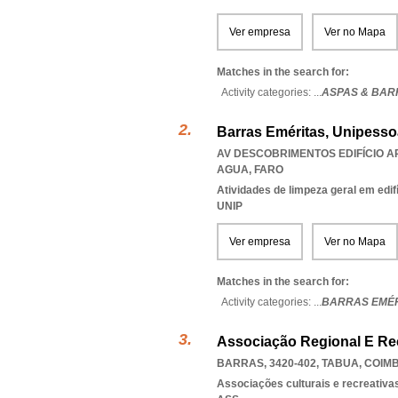
Ver empresa
Ver no Mapa
Matches in the search for:
Activity categories: ...
ASPAS & BAR
Barras Eméritas, Unipesso
AV DESCOBRIMENTOS EDIFÍCIO AR
AGUA
,
FARO
Atividades de limpeza geral em edif
UNIP
Ver empresa
Ver no Mapa
Matches in the search for:
Activity categories: ...
BARRAS EMÉR
Associação Regional E Re
BARRAS, 3420-402
,
TABUA
,
COIM
Associações culturais e recreativa