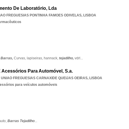
pamento De Laboratório, Lda
IAO FREGUESIAS PONTINHA FAMOES ODIVELAS
,
LISBOA
armacêuticos
,
Barras,
Curvas,
lapiseiras,
hannack,
tejadilho,
vdrl
...
E Acessórios Para Automóvel, S.a.
,
UNIAO FREGUESIAS CARNAXIDE QUEIJAS OEIRAS
,
LISBOA
essórios para veículos automóveis
auto,
Barras Tejadilho
...