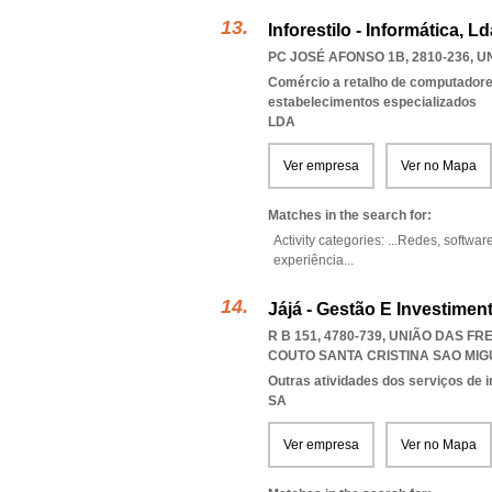
Inforestilo - Informática, Ld
PC JOSÉ AFONSO 1B, 2810-236
,
U
Comércio a retalho de computadores
estabelecimentos especializados
LDA
Ver empresa
Ver no Mapa
Matches in the search for:
Activity categories: ...
Redes,
softwar
experiência
...
Jájá - Gestão E Investiment
R B 151, 4780-739, UNIÃO DAS F
COUTO SANTA CRISTINA SAO MI
Outras atividades dos serviços de i
SA
Ver empresa
Ver no Mapa