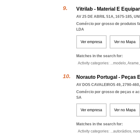
Vitrilab - Material E Equi
AV 25 DE ABRIL 51A, 1675-185
,
UN
Comércio por grosso de produtos f
LDA
Ver empresa
Ver no Mapa
Matches in the search for:
Activity categories: ...
modelo,
Arame
Norauto Portugal - Peças 
AV DOS CAVALEIROS 49, 2790-460
Comércio por grosso de peças e ac
SA
Ver empresa
Ver no Mapa
Matches in the search for:
Activity categories: ...
autorádios,
nor