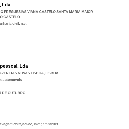
, Lda
AO FREGUESIAS VIANA CASTELO SANTA MARIA MAIOR
DO CASTELO
haria civil, n.e.
pessoal, Lda
AVENIDAS NOVAS LISBOA
,
LISBOA
os automóveis
 5 DE OUTUBRO
lavagem do tejadilho,
lavagem tablier
...