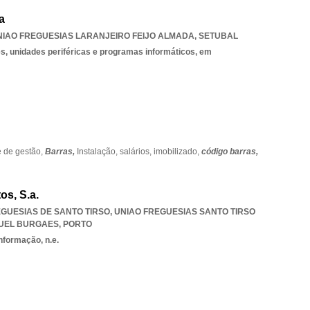
a
NIAO FREGUESIAS LARANJEIRO FEIJO ALMADA
,
SETUBAL
, unidades periféricas e programas informáticos, em
e de gestão,
Barras,
Instalação,
salários,
imobilizado,
código barras,
os, S.a.
REGUESIAS DE SANTO TIRSO
,
UNIAO FREGUESIAS SANTO TIRSO
GUEL BURGAES
,
PORTO
nformação, n.e.