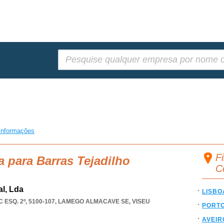
Pesquisar:
informações
Fi
a para Barras Tejadilho
C
l, Lda
LISBO
ESQ. 2º, 5100-107
,
LAMEGO ALMACAVE SE
,
VISEU
PORT
AVEIR