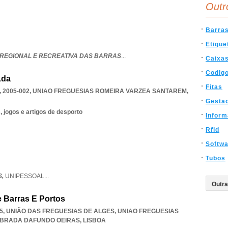
Outr
Barra
Etique
REGIONAL E RECREATIVA DAS BARRAS
...
Caixa
Codig
Lda
Fitas
 2005-002
,
UNIAO FREGUESIAS ROMEIRA VARZEA SANTAREM
,
Gesta
 jogos e artigos de desporto
Inform
Rfid
Softw
Tubos
S,
UNIPESSOAL
...
 Barras E Portos
65, UNIÃO DAS FREGUESIAS DE ALGES
,
UNIAO FREGUESIAS
EBRADA DAFUNDO OEIRAS
,
LISBOA