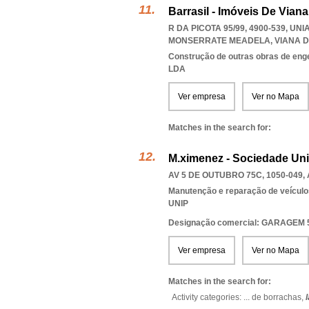
Barrasil - Imóveis De Viana
R DA PICOTA 95/99, 4900-539
,
UNI
MONSERRATE MEADELA
,
VIANA 
Construção de outras obras de engen
LDA
Ver empresa
Ver no Mapa
Matches in the search for:
M.ximenez - Sociedade Uni
AV 5 DE OUTUBRO 75C, 1050-049
,
Manutenção e reparação de veícul
UNIP
Designação comercial: GARAGEM
Ver empresa
Ver no Mapa
Matches in the search for:
Activity categories: ...
de borrachas,