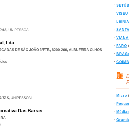
SETÚ
VISEU
LEIRI
SANT
RAS,
UNIPESSOAL
...
VIANA
al, Lda
FARO
CADAS DE SÃO JOÃO 3ºFTE., 8200-260
,
ALBUFEIRA OLHOS
BRAG
ícios
COIM
D
F
Micro
ITAS,
UNIPESSOAL
...
Peque
creativa Das Barras
Média
BRA
Grand
s