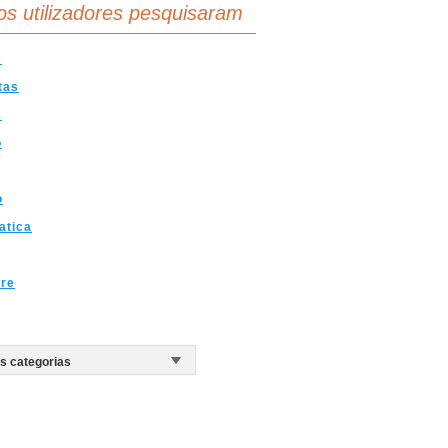
os utilizadores pesquisaram
s
tas
s
o
o
atica
are