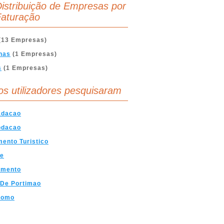
istribuição de Empresas por
aturação
(13 Empresas)
nas
(1 Empresas)
s
(1 Empresas)
os utilizadores pesquisaram
dacao
dacao
ento Turistico
ve
amento
 De Portimao
romo