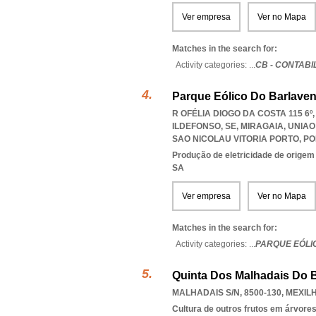
Ver empresa
Ver no Mapa
Matches in the search for:
Activity categories: ...
CB - CONTAB
Parque Eólico Do Barlavent
R OFÉLIA DIOGO DA COSTA 115 6º
ILDEFONSO, SE, MIRAGAIA
,
UNIAO
SAO NICOLAU VITORIA PORTO
,
PO
Produção de eletricidade de origem e
SA
Ver empresa
Ver no Mapa
Matches in the search for:
Activity categories: ...
PARQUE EÓLI
Quinta Dos Malhadais Do B
MALHADAIS S/N, 8500-130
,
MEXIL
Cultura de outros frutos em árvore