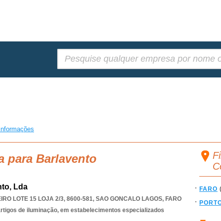
Pesquisar:
informações
Fi
a para Barlavento
C
nto, Lda
FARO
O LOTE 15 LOJA 2/3, 8600-581
,
SAO GONCALO LAGOS
,
FARO
PORT
 artigos de iluminação, em estabelecimentos especializados