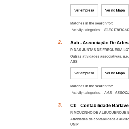
Ver empresa
Ver no Mapa
Matches in the search for:
Activity categories: ...
ELECTRIFICA
Aab - Associação De Arte
R DAS JUNTAS DE FREGUESIA LOTE
Outras atividades associativas, n.e.
ASS
Ver empresa
Ver no Mapa
Matches in the search for:
Activity categories: ...
AAB - ASSOC
Cb - Contabilidade Barlave
R MOUZINHO DE ALBUQUERQUE 55
Atividades de contabilidade e auditor
UNIP