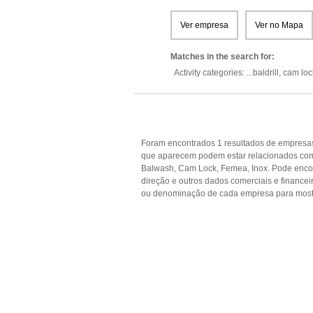
Ver empresa
Ver no Mapa
Matches in the search for:
Activity categories: ...
baldrill,
cam loc
Foram encontrados 1 resultados de empresas
que aparecem podem estar relacionados com Ac
Balwash, Cam Lock, Femea, Inox. Pode encont
direção e outros dados comerciais e financ
ou denominação de cada empresa para mostr