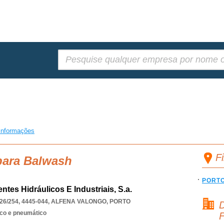
Pesquisar:
informações
F
para Balwash
PORT
tes Hidráulicos E Industriais, S.a.
/254, 4445-044
,
ALFENA VALONGO
,
PORTO
D
ico e pneumático
F