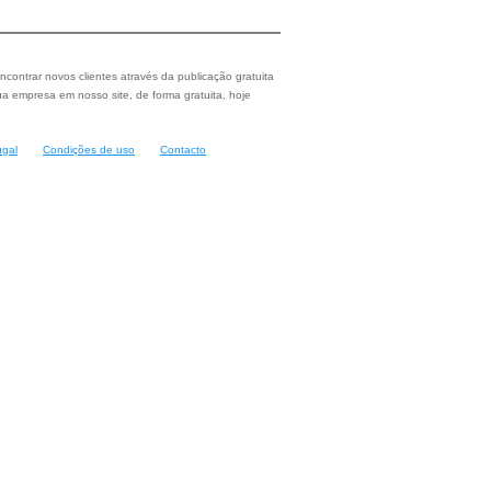
ncontrar novos clientes através da publicação gratuita
a empresa em nosso site, de forma gratuita, hoje
ugal
Condições de uso
Contacto