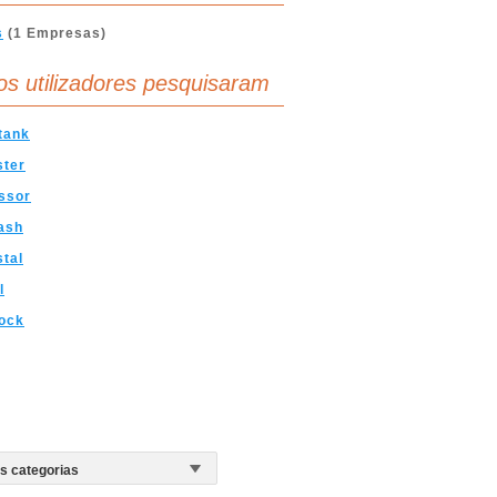
s
(1 Empresas)
os utilizadores pesquisaram
tank
ster
ssor
ash
stal
l
ock