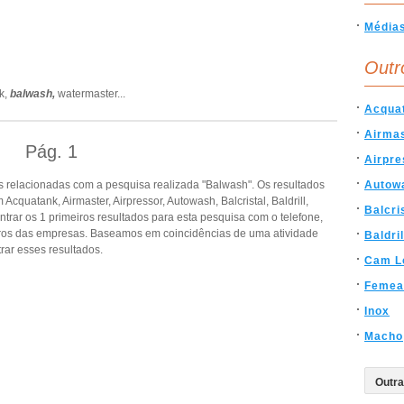
Média
Outr
k,
balwash,
watermaster
...
Acqua
Airma
Pág.
1
Airpre
 relacionadas com a pesquisa realizada "Balwash". Os resultados
Autow
quatank, Airmaster, Airpressor, Autowash, Balcristal, Baldrill,
Balcri
rar os 1 primeiros resultados para esta pesquisa com o telefone,
eiros das empresas. Baseamos em coincidências de uma atividade
Baldril
ar esses resultados.
Cam L
Femea
Inox
Macho