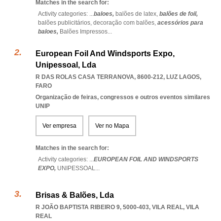
Matches in the search for:
Activity categories: ...
baloes,
balões de latex,
balões de foil,
balões publicitários,
decoração com balões,
acessórios para
baloes,
Balões Impressos
...
European Foil And Windsports Expo,
Unipessoal, Lda
R DAS ROLAS CASA TERRANOVA, 8600-212
,
LUZ LAGOS
,
FARO
Organização de feiras, congressos e outros eventos similares
UNIP
Ver empresa
Ver no Mapa
Matches in the search for:
Activity categories: ...
EUROPEAN FOIL AND WINDSPORTS
EXPO,
UNIPESSOAL
...
Brisas & Balões, Lda
R JOÃO BAPTISTA RIBEIRO 9, 5000-403
,
VILA REAL
,
VILA
REAL