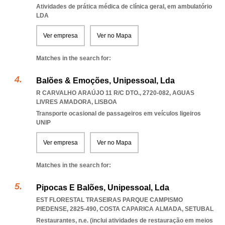
Atividades de prática médica de clínica geral, em ambulatório
LDA
Ver empresa
Ver no Mapa
Matches in the search for:
Balões & Emoções, Unipessoal, Lda
R CARVALHO ARAÚJO 11 R/C DTO., 2720-082
,
AGUAS
LIVRES AMADORA
,
LISBOA
Transporte ocasional de passageiros em veículos ligeiros
UNIP
Ver empresa
Ver no Mapa
Matches in the search for:
Pipocas E Balões, Unipessoal, Lda
EST FLORESTAL TRASEIRAS PARQUE CAMPISMO
PIEDENSE, 2825-490
,
COSTA CAPARICA ALMADA
,
SETUBAL
Restaurantes, n.e. (inclui atividades de restauração em meios