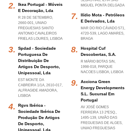
SEBASTIAO
,
ILHA SAO
Ikea Portugal - Móveis
MIGUEL PONTA DELGADA
E Decoração, Lda
Ilídio Mota - Petróleos
R 28 DE SETEMBRO,
E Derivados, Lda
2660-001
,
UNIAO
FREGUESIAS SANTO
MAR DO RIO CÁVADO 571,
ANTONIO CAVALEIROS
4720-539
,
LAGO AMARES
,
FRIELAS LOURES
,
LISBOA
BRAGA
Spdad - Sociedade
Hospital Cuf
Portuguesa De
Descobertas, S.a.
Distribuição De
R MÁRIO BOTAS S/N,
Artigos De Desporto,
1998-018
,
PARQUE
NACOES LISBOA
,
LISBOA
Unipessoal, Lda
EST MONTE DA
Acciona Green
CABREIRA 1/1A, 2610-017
,
Energy Developments
ALFRAGIDE AMADORA
,
S.l. Sucursal Em
LISBOA
Portugal
Rgvs Ibérica -
AV JOSÉ GOMES
Sociedade Ibérica De
FERREIRA 13 2ºESQ.,
Produção De Artigos
1495-139, UNIÃO DAS
FREGUESIAS DE ALGES
,
De Desporto,
UNIAO FREGUESIAS
Unipessoal, Lda