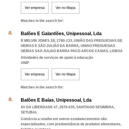
Ver empresa
Ver no Mapa
Matches in the search for:
Balões E Galardões, Unipessoal, Lda
R MELVIN JONES 1B, 2780-133, UNIÃO DAS FREGUESIAS DE
OEIRAS E SÃO JULIÃO DA BARRA
,
UNIAO FREGUESIAS
OEIRAS SAO JULIAO BARRA PACO ARCOS CAXIAS
,
LISBOA
Atividades de serviços de apoio à educação
UNIP
Ver empresa
Ver no Mapa
Matches in the search for:
Balões E Baías, Unipessoal, Lda
AV DA LIBERDADE 47, 2970-635
,
SANTIAGO SESIMBRA
,
SETUBAL
Comércio a retalho em outros estabelecimentos não
especializados, com predominância de produtos alimentares,