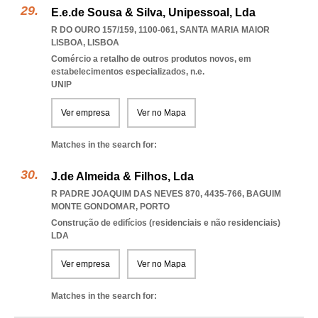
E.e.de Sousa & Silva, Unipessoal, Lda
R DO OURO 157/159, 1100-061
,
SANTA MARIA MAIOR
LISBOA
,
LISBOA
Comércio a retalho de outros produtos novos, em
estabelecimentos especializados, n.e.
UNIP
Ver empresa
Ver no Mapa
Matches in the search for:
J.de Almeida & Filhos, Lda
R PADRE JOAQUIM DAS NEVES 870, 4435-766
,
BAGUIM
MONTE GONDOMAR
,
PORTO
Construção de edifícios (residenciais e não residenciais)
LDA
Ver empresa
Ver no Mapa
Matches in the search for: