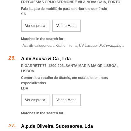
FREGUESIAS GRIJO SERMONDE VILA NOVA GAIA
,
PORTO
Fabricação de mobiliário para escritório e comércio
SA
Ver empresa
Ver no Mapa
Matches in the search for:
Activity categories: ...
Kitchen fronts,
UV Lacquer,
Foil wrapping
...
A.de Sousa & Ca., Lda
R GARRETT 77, 1200-203
,
SANTA MARIA MAIOR LISBOA
,
LISBOA
Comércio a retalho de têxteis, em estabelecimentos
especializados
LDA
Ver empresa
Ver no Mapa
Matches in the search for:
A.p.de Oliveira, Sucessores, Lda