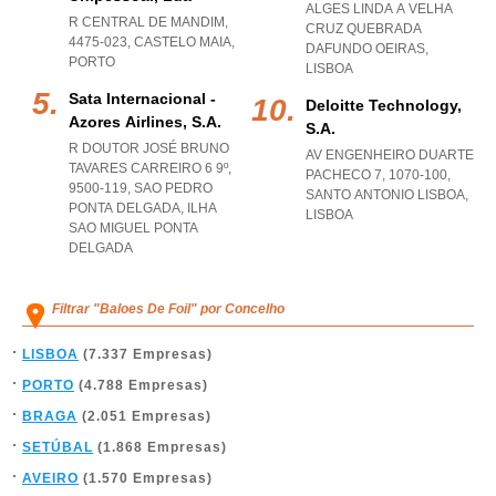
ALGES LINDA A VELHA
R CENTRAL DE MANDIM,
CRUZ QUEBRADA
4475-023
,
CASTELO MAIA
,
DAFUNDO OEIRAS
,
PORTO
LISBOA
Sata Internacional -
Deloitte Technology,
Azores Airlines, S.a.
S.a.
R DOUTOR JOSÉ BRUNO
AV ENGENHEIRO DUARTE
TAVARES CARREIRO 6 9º,
PACHECO 7, 1070-100
,
9500-119
,
SAO PEDRO
SANTO ANTONIO LISBOA
,
PONTA DELGADA
,
ILHA
LISBOA
SAO MIGUEL PONTA
DELGADA
Filtrar "Baloes De Foil" por Concelho
LISBOA
(7.337 Empresas)
PORTO
(4.788 Empresas)
BRAGA
(2.051 Empresas)
SETÚBAL
(1.868 Empresas)
AVEIRO
(1.570 Empresas)