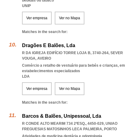
bebidas ou tabaco
UNIP
Ver empresa
Ver no Mapa
Matches in the search for:
Dragões E Balões, Lda
R DA IGREJA EDIFÍCIO TORRE LOJA B, 3740-264
,
SEVER
VOUGA
,
AVEIRO
Comércio a retalho de vestuário para bebés e crianças, em
estabelecimentos especializados
LDA
Ver empresa
Ver no Mapa
Matches in the search for:
Barcos & Balões, Unipessoal, Lda
R CONDE ALTO MEARIM 734 2ºESQ., 4450-029
,
UNIAO
FREGUESIAS MATOSINHOS LECA PALMEIRA
,
PORTO
Atividades de medicina dentária e odontologia