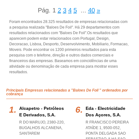
Pág.
1
2
3
4
5
...
40
»
Foram encontrados 28.325 resultados de empresas relacionadas com
a pesquisa realizada "Baloes De Foil". Há 29 departamentos com
resultados relacionados com "Baloes De Foil".Os resultados que
aparecem podem estar relacionados com Portugal, Design,
Decoracao, Lisboa, Desporto, Desenvolvimento, Mobiliario, Formacao,
Moveis. Pode encontrar os 1200 primeiros resultados para esta
pesquisa com o telefone, direção e outros dados comerciais e
financeiros das empresas. Baseamos em coincidências de uma
atividade ou denominação de cada empresa para mostrar esses
resultados.
Principais Empresas relacionadas a "Baloes De Foil " ordenados por
cobrança
Alcapetro - Petróleos
Eda - Electricidade
E Derivados, S.a.
Dos Açores, S.a.
R DO MARUJO, 2380-220
,
R FRANCISCO PEREIRA
BUGALHOS ALCANENA
,
ATAÍDE 1, 9500-052
,
SANTAREM
PONTA DELGADA SAO